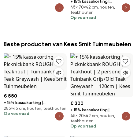
+ 15% kassakorting |
45×170×42 cm, houten,
Picknickbank ROUGH | Teakhout
teakhouten
| 3 personen | Tuinbank Old Teak
Op voorraad
Greywash | 170cm | Kees Smit
Tuinmeubelen
Beste producten van Kees Smit Tuinmeubelen
€ 550
+ 15% kassakorting |
€ 300
285×45 cm, houten, teakhouten
Picknickbank ROUGH | Teakhout
+ 15% kassakorting |
Op voorraad
| Tuinbank Old Teak Greywash |
45×120×42 cm, houten,
Picknickbank ROUGH | Teakhout
Kees Smit Tuinmeubelen
teakhouten
| 2 personen | Tuinbank
Op voorraad
Grijs/Old Teak Greywash |
120cm | Kees Smit Tuinmeubelen