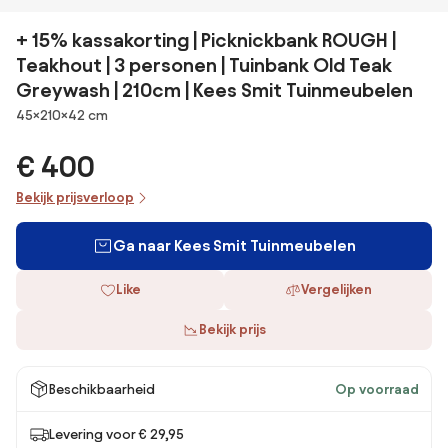
+ 15% kassakorting | Picknickbank ROUGH |
Teakhout | 3 personen | Tuinbank Old Teak
Greywash | 210cm | Kees Smit Tuinmeubelen
Afmetingen
45×210×42 cm
€ 400
Bekijk prijsverloop
Ga naar Kees Smit Tuinmeubelen
Like
Vergelijken
Bekijk prijs
Beschikbaarheid
Op voorraad
Levering voor € 29,95