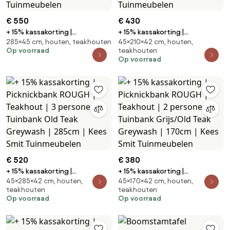
€ 550
€ 430
+ 15% kassakorting |
+ 15% kassakorting |
285×45 cm, houten, teakhouten
45×210×42 cm, houten,
Picknickbank ROUGH | Teakhout
Picknickbank ROUGH | Teakhout
Op voorraad
teakhouten
| Tuinbank Old Teak Greywash |
| Tuinbank Old Teak Greywash |
Op voorraad
Kees Smit Tuinmeubelen
Kees Smit Tuinmeubelen
€ 520
€ 380
+ 15% kassakorting |
+ 15% kassakorting |
45×285×42 cm, houten,
45×170×42 cm, houten,
Picknickbank ROUGH | Teakhout
Picknickbank ROUGH | Teakhout
teakhouten
teakhouten
| 3 personen | Tuinbank Old Teak
| 2 personen | Tuinbank
Op voorraad
Op voorraad
Greywash | 285cm | Kees Smit
Grijs/Old Teak Greywash |
Tuinmeubelen
170cm | Kees Smit Tuinmeubelen