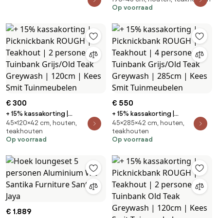
Op voorraad
Tuinbank Old Teak Greywash |
190cm | Kees Smit Tuinmeubelen
€ 300
€ 550
+ 15% kassakorting |
+ 15% kassakorting |
45×120×42 cm, houten,
45×285×42 cm, houten,
Picknickbank ROUGH | Teakhout
Picknickbank ROUGH | Teakhout
teakhouten
teakhouten
| 2 personen | Tuinbank
| 4 personen | Tuinbank
Op voorraad
Op voorraad
Grijs/Old Teak Greywash |
Grijs/Old Teak Greywash |
120cm | Kees Smit Tuinmeubelen
285cm | Kees Smit
Tuinmeubelen
€ 1.889