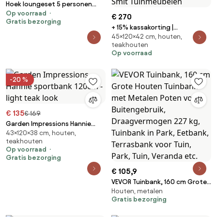
Hoek loungeset 5 personen
Op voorraad
Aluminium Wit Santika Furniture
€ 270
Gratis bezorging
Santika Jaya
+ 15% kassakorting |
45×120×42 cm, houten,
Picknickbank ROUGH | Teakhout
teakhouten
| 2 personen | Tuinbank Old Teak
Op voorraad
Greywash | 120cm | Kees Smit
Tuinmeubelen
-20 %
€ 135
€ 169
Garden Impressions Hannie
43×120×38 cm, houten,
sportbank 120cm - light teak
teakhouten
look
Op voorraad
Gratis bezorging
€ 105,9
VEVOR Tuinbank, 160 cm Grote
Houten, metalen
Houten Tuinbank met Metalen
Gratis bezorging
Poten voor Buitengebruik,
Draagvermogen 227 kg,