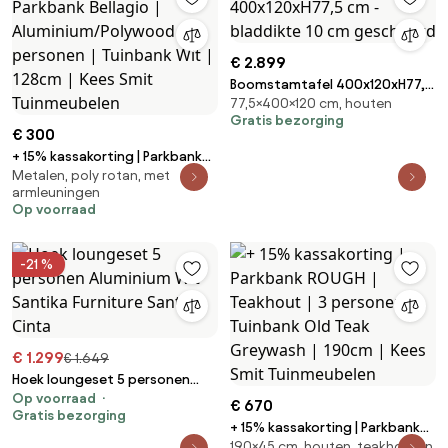
€ 2.899
Boomstamtafel 400x120xH77,5
77,5×400×120 cm, houten
cm - bladdikte 10 cm
Gratis bezorging
geschoord
€ 300
+ 15% kassakorting | Parkbank
Metalen, poly rotan, met
Bellagio | Aluminium/Polywood |
armleuningen
2 personen | Tuinbank Wit |
Op voorraad
128cm | Kees Smit Tuinmeubelen
-21 %
€ 1.299
€ 1.649
Hoek loungeset 5 personen
Op voorraad
Aluminium Wit Santika Furniture
€ 670
Gratis bezorging
Santika Cinta
+ 15% kassakorting | Parkbank
190×45 cm, houten, teakhouten
ROUGH | Teakhout | 3 personen |