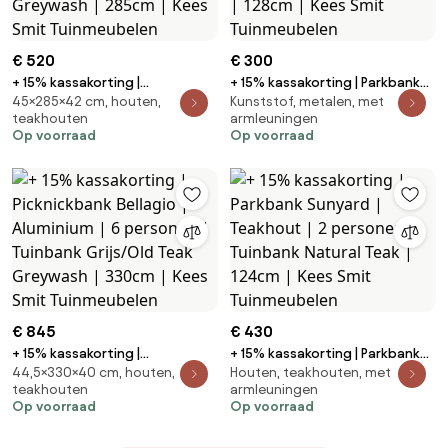
€ 520
€ 300
+ 15% kassakorting |
+ 15% kassakorting | Parkbank
45×285×42 cm, houten,
Kunststof, metalen, met
Picknickbank ROUGH | Teakhout
Bellagio | Aluminium/Polywood |
teakhouten
armleuningen
| 3 personen | Tuinbank Old Teak
2 personen | Tuinbank Grijs |
Op voorraad
Op voorraad
Greywash | 285cm | Kees Smit
128cm | Kees Smit Tuinmeubelen
Tuinmeubelen
€ 845
€ 430
+ 15% kassakorting |
+ 15% kassakorting | Parkbank
44,5×330×40 cm, houten,
Houten, teakhouten, met
Picknickbank Bellagio |
Sunyard | Teakhout | 2 personen
teakhouten
armleuningen
Aluminium | 6 personen |
| Tuinbank Natural Teak | 124cm |
Op voorraad
Op voorraad
Tuinbank Grijs/Old Teak
Kees Smit Tuinmeubelen
Greywash | 330cm | Kees Smit