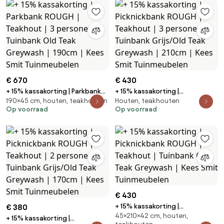
€ 670
€ 430
+ 15% kassakorting | Parkbank
+ 15% kassakorting |
190×45 cm, houten, teakhouten
Houten, teakhouten
ROUGH | Teakhout | 3 personen |
Picknickbank ROUGH | Teakhout
Op voorraad
Op voorraad
Tuinbank Old Teak Greywash |
| 3 personen | Tuinbank
190cm | Kees Smit Tuinmeubelen
Grijs/Old Teak Greywash |
210cm | Kees Smit Tuinmeubelen
€ 430
+ 15% kassakorting |
€ 380
45×210×42 cm, houten,
Picknickbank ROUGH | Teakhout
+ 15% kassakorting |