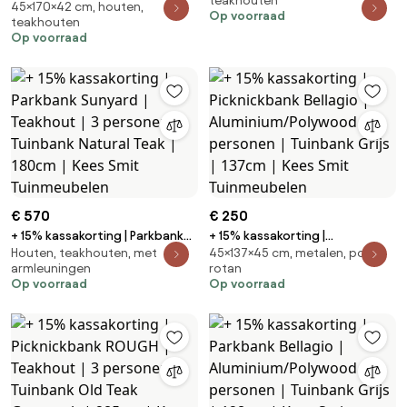
teakhouten
| Tuinbank Old Teak Greywash |
45×170×42 cm, houten,
Picknickbank ROUGH | Teakhout
Op voorraad
teakhouten
Kees Smit Tuinmeubelen
| 2 personen | Tuinbank
Op voorraad
Grijs/Old Teak Greywash |
170cm | Kees Smit Tuinmeubelen
€ 570
€ 250
+ 15% kassakorting | Parkbank
+ 15% kassakorting |
Houten, teakhouten, met
45×137×45 cm, metalen, poly
Sunyard | Teakhout | 3 personen
Picknickbank Bellagio |
armleuningen
rotan
| Tuinbank Natural Teak | 180cm |
Aluminium/Polywood | 2
Op voorraad
Op voorraad
Kees Smit Tuinmeubelen
personen | Tuinbank Grijs |
137cm | Kees Smit Tuinmeubelen