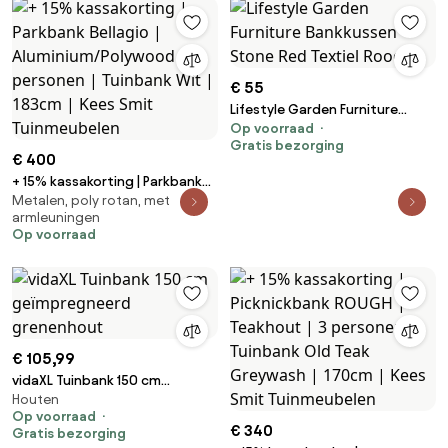
Tuinbank in Park, Eetbank,
Terrasbank voor Tuin, Park, Tuin,
Veranda etc.
€ 55
Lifestyle Garden Furniture
Op voorraad
Bankkussen Stone Red Textiel
Gratis bezorging
Rood
€ 400
+ 15% kassakorting | Parkbank
Metalen, poly rotan, met
Bellagio | Aluminium/Polywood |
armleuningen
3 personen | Tuinbank Wit |
Op voorraad
183cm | Kees Smit Tuinmeubelen
€ 105,99
vidaXL Tuinbank 150 cm
Houten
geïmpregneerd grenenhout
Op voorraad
€ 340
Gratis bezorging