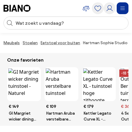
Navigatie overslaan, naar inhoud springen
Zoekopdracht invoeren
Inhoud overslaan, naar voettekst springen
Meubels
Stoelen
Eetstoel voor buiten
Hartman Sophie Studio di
Onze favorieten
-18 %
€ 149
€ 109
€ 179
€ 36
GI Margriet
Hartman Aruba
Kettler Legato
4 Se
wicker dining
verstelbare
Curve XL -
Outd
tuinstoel -
tuinstoel
tuinstoel hoge
Bernin
Naturel
zithoogte
tuins