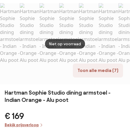
SALE 
bruin
weer
Niet op voorraad
Toon alle media (7)
Hartman Sophie Studio dining armstoel -
Indian Orange - Alu poot
€ 169
Bekijk prijsverloop