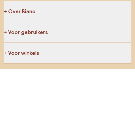
Over Biano
Voor gebruikers
Voor winkels
Ga zeker op verkenning
Producten
AI-ontwerper
Jij kan ons op sociale media vinden