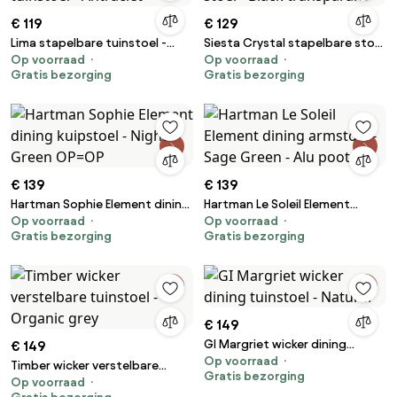
€ 119
€ 129
Lima stapelbare tuinstoel -
Siesta Crystal stapelbare stoel
Op voorraad
Op voorraad
Antraciet
- Black transparant
Gratis bezorging
Gratis bezorging
€ 139
€ 139
Hartman Sophie Element dining
Hartman Le Soleil Element
Op voorraad
Op voorraad
kuipstoel - Night Green OP=OP
dining armstoel - Sage Green -
Gratis bezorging
Gratis bezorging
Alu poot
€ 149
GI Margriet wicker dining
€ 149
Op voorraad
tuinstoel - Naturel
Timber wicker verstelbare
Gratis bezorging
Op voorraad
tuinstoel - Organic grey