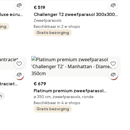
€ 519
luxe ecru
Challenger T2 zweefparasol 300x300
Zweefparasols
cm lichtgrijs
ging
Beschikbaar in 2 e-shops
Gratis bezorging
traciet
€ 679
Platinum premium zweefparasol
n
⌀ 350 cm, zweefparasols, ronde
'Challenger T2' - Manhattan - Diameter
Beschikbaar in 4 e-shops
350cm
Gratis bezorging