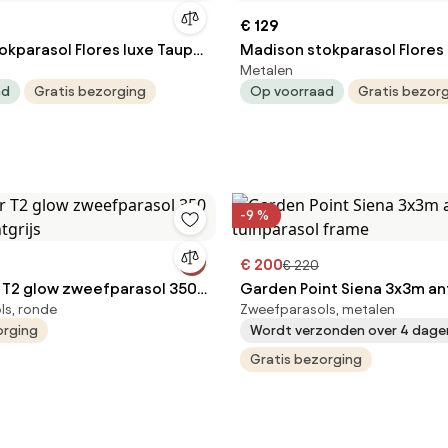
€ 129
okparasol Flores luxe Taupe
Madison stokparasol Flores 
Metalen
300 cm.
ad
Gratis bezorging
Op voorraad
Gratis bezor
-9 %
€ 200
€ 220
 T2 glow zweefparasol 350
Garden Point Siena 3x3m an
ls, ronde
Zweefparasols, metalen
htgrijs
tuinparasol frame
orging
Wordt verzonden over 4 dage
Gratis bezorging