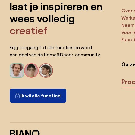
laat je inspireren en
Over 
wees volledig
Werken
Neem 
creatief
Voor 
Funct
Krijg toegang tot alle functies en word
een deel van de Home&Decor-community.
Ga ze
Pro
Ik wil alle functies!