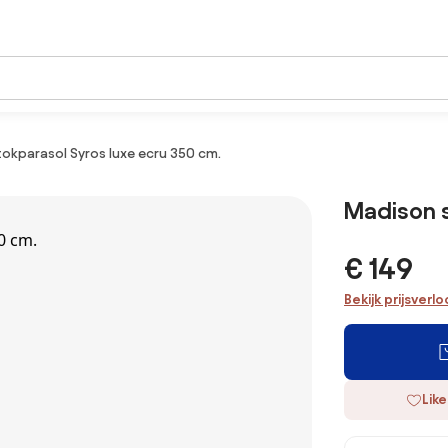
okparasol Syros luxe ecru 350 cm.
Madison s
€ 149
Bekijk prijsverl
Like