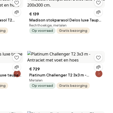
€ 139
sol T2
Madison stokparasol Delos luxe Taupe
Rechthoekige, metalen
voet en hoes
200x300 cm.
ging
Op voorraad
Gratis bezorging
€ 729
luxe taupe
Platinum Challenger T2 3x3 m -
Metalen
Antraciet met voet en hoes
ging
Op voorraad
Gratis bezorging