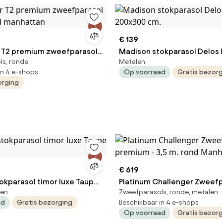
€ 139
 T2 premium zweefparasol
Madison stokparasol Delos 
ls, ronde
Metalen
cm rond manhattan
200x300 cm.
in 4 e-shops
Op voorraad
Gratis bezor
orging
€ 619
okparasol timor luxe Taupe
Platinum Challenger Zweefp
len
Zweefparasols, ronde, metalen
premium - 3,5 m. rond Manh
ad
Gratis bezorging
Beschikbaar in 4 e-shops
Op voorraad
Gratis bezor