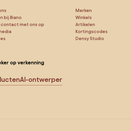
ons
Merken
 bij Biano
Winkels
contact met ons op
Artikelen
media
Kortingscodes
ies
Densy Studio
ker op verkenning
ducten
AI-ontwerper