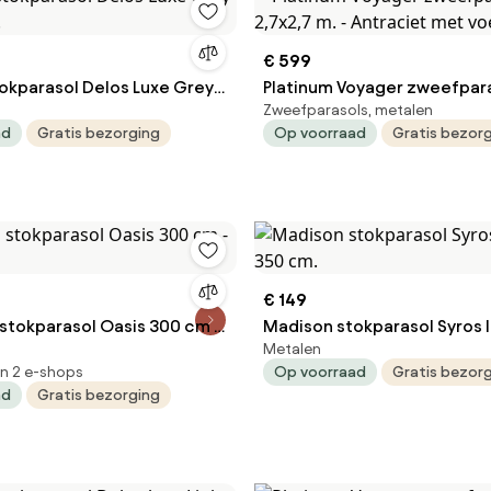
€ 599
okparasol Delos Luxe Grey
Platinum Voyager zweefpara
Zweefparasols, metalen
m.
2,7x2,7 m. - Antraciet met 
ad
Gratis bezorging
Op voorraad
Gratis bezor
€ 149
stokparasol Oasis 300 cm -
Madison stokparasol Syros 
Metalen
350 cm.
in 2 e-shops
Op voorraad
Gratis bezor
ad
Gratis bezorging