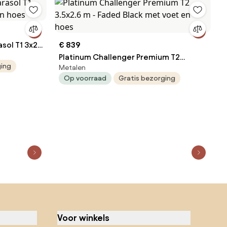
sol T1 3x2
€ 839
hoes
Platinum Challenger Premium T2
ging
Metalen
3.5x2.6 m - Faded Black met voet en
Op voorraad
Gratis bezorging
hoes
Voor winkels