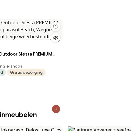
Outdoor Siesta PREMIUM
cm parasol Beach, Wegné
in 2 e-shops
frame Parasol beige weerbestendig
ad
Gratis bezorging
uinmeubelen