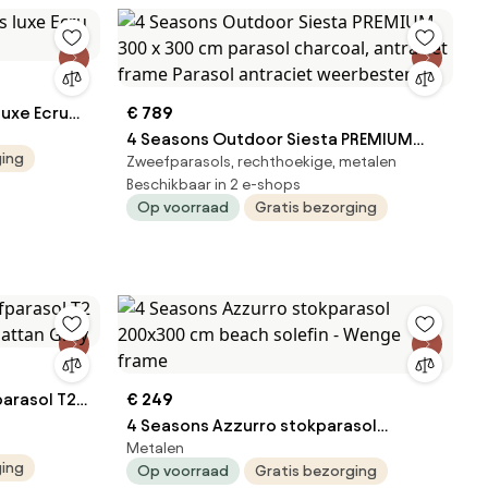
luxe Ecru
€ 789
4 Seasons Outdoor Siesta PREMIUM
ging
Zweefparasols, rechthoekige, metalen
300 x 300 cm parasol charcoal,
Beschikbaar in 2 e-shops
antraciet frame Parasol antraciet
Op voorraad
Gratis bezorging
weerbestendig
arasol T2
€ 249
attan Grey
4 Seasons Azzurro stokparasol
Metalen
200x300 cm beach solefin - Wenge
ging
Op voorraad
Gratis bezorging
frame