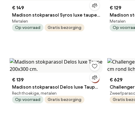
€ 149
€ 129
Madison stokparasol Syros luxe taupe
Madison st
Metalen
Metalen
350 cm.
300 cm.
Op voorraad
Gratis bezorging
Op voorra
€ 139
€ 629
Madison stokparasol Delos luxe Taupe
Challenger
Rechthoekige, metalen
Zweefparaso
200x300 cm.
cm rond lic
Op voorraad
Gratis bezorging
Gratis bez