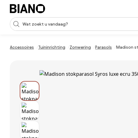
Navigatie overslaan, naar inhoud springen
Zoekopdracht invoeren
Inhoud overslaan, naar voettekst springen
Accessoires
Tuininrichting
Zonwering
Parasols
Madison st