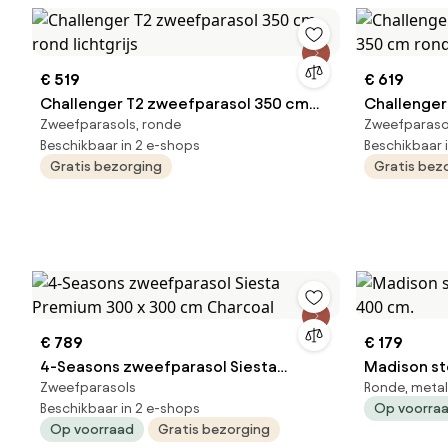
€ 519
€ 619
Challenger T2 zweefparasol 350 cm
Challenger
Zweefparasols, ronde
Zweefparaso
rond lichtgrijs
350 
Beschikbaar in 2 e-shops
Beschikbaar 
Gratis bezorging
Gratis bez
€ 789
€ 179
4-Seasons zweefparasol Siesta
Madison st
Zweefparasols
Ronde, meta
Premium 300 x 300 cm Charcoal
400 cm.
Beschikbaar in 2 e-shops
Op voorra
Op voorraad
Gratis bezorging