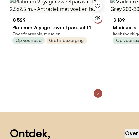
€ 529
€ 139
Platinum Voyager zweefparasol T1
Madison st
Zweefparasols, metalen
Rechthoekig
2.5x2.5 m. - Antraciet met voet en hoes
Grey 200x
Op voorraad
Gratis bezorging
Op voorra
Sla de voettekst over, ga naar het begin van de pagina
Ontdek,
Over