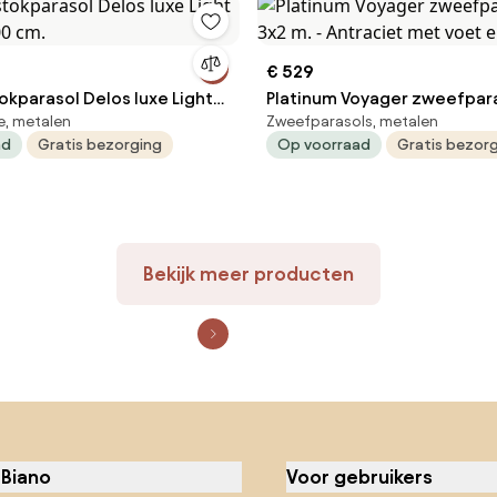
€ 529
okparasol Delos luxe Light
Platinum Voyager zweefpara
e, metalen
Zweefparasols, metalen
300 cm.
m. - Antraciet met voet en 
ad
Gratis bezorging
Op voorraad
Gratis bezor
Bekijk meer producten
 Biano
Voor gebruikers