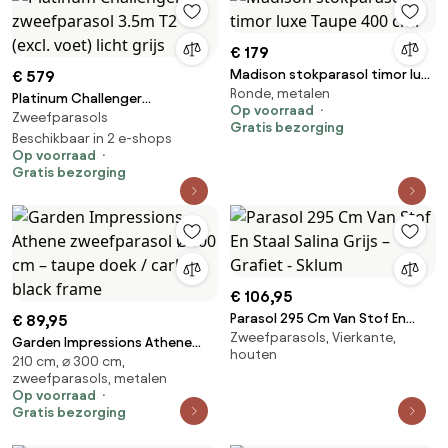
€ 179
Madison stokparasol timor luxe
€ 579
Ronde, metalen
Taupe 400 cm.
Platinum Challenger
Op voorraad
Zweefparasols
zweefparasol 3.5m T2 (excl.
Gratis bezorging
voet) licht grijs
Beschikbaar in 2 e-shops
Op voorraad
Gratis bezorging
€ 106,95
Parasol 295 Cm Van Stof En
€ 89,95
Zweefparasols, Vierkante,
Staal Salina Grijs – Grafiet -
Garden Impressions Athene
houten
Sklum
210 cm, ⌀ 300 cm,
zweefparasol Ø300 cm –
zweefparasols, metalen
taupe doek / carbon black
Op voorraad
frame
Gratis bezorging