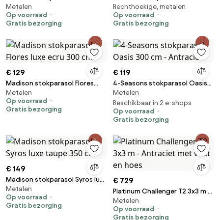
Metalen
Rechthoekige, metalen
Luxe Grey 200x300 cm.
luxe Taupe 200x300 cm.
Op voorraad
Op voorraad
Gratis bezorging
Gratis bezorging
€ 129
€ 119
Madison stokparasol Flores
4-Seasons stokparasol Oasis
Metalen
Metalen
luxe ecru 300 cm.
300 cm - Antraciet
Op voorraad
Beschikbaar in 2 e-shops
Gratis bezorging
Op voorraad
Gratis bezorging
€ 149
Madison stokparasol Syros luxe
€ 729
Metalen
taupe 350 cm.
Platinum Challenger T2 3x3 m -
Op voorraad
Metalen
Antraciet met voet en hoes
Gratis bezorging
Op voorraad
Gratis bezorging