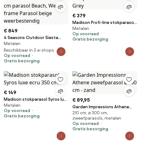
€ 379
Madison Profi-line stokparasol
Metalen
350x350 cm. Grey
€ 849
Op voorraad
4 Seasons Outdoor Siesta
Gratis bezorging
Metalen
PREMIUM 300 x 300 cm parasol
Beach, Wegné frame Parasol
Beschikbaar in 2 e-shops
Op voorraad
beige weerbestendig
Gratis bezorging
€ 149
Madison stokparasol Syros luxe
€ 89,95
Metalen
ecru 350 cm.
Garden Impressions Athene
Op voorraad
210 cm, ⌀ 300 cm,
zweefparasol Ø300 cm - zand
Gratis bezorging
zweefparasols, metalen
Op voorraad
Gratis bezorging