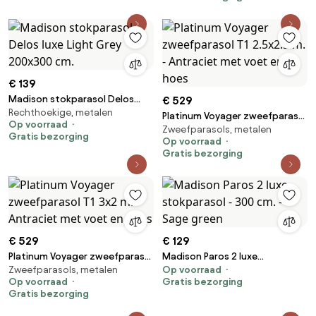
€ 139
Madison stokparasol Delos
€ 529
Rechthoekige, metalen
luxe Light Grey 200x300 cm.
Platinum Voyager zweefparasol
Op voorraad
Zweefparasols, metalen
T1 2.5x2.5 m. - Antraciet met
Gratis bezorging
Op voorraad
voet en hoes
Gratis bezorging
€ 529
€ 129
Platinum Voyager zweefparasol
Madison Paros 2 luxe
Zweefparasols, metalen
Op voorraad
T1 3x2 m. - Antraciet met voet
stokparasol - 300 cm. - Sage
Op voorraad
Gratis bezorging
en hoes
green
Gratis bezorging