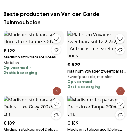
Beste producten van Van der Garde
Tuinmeubelen
€ 129
Madison stokparasol Flores
Metalen
luxe Taupe 300 cm.
€ 599
Op voorraad
Platinum Voyager zweefparasol
Gratis bezorging
Zweefparasols, metalen
T2 2,7x2,7 m. - Antraciet met
Op voorraad
voet en hoes
Gratis bezorging
€ 139
€ 139
Madison stokparasol Delos
Madison stokparasol Delos