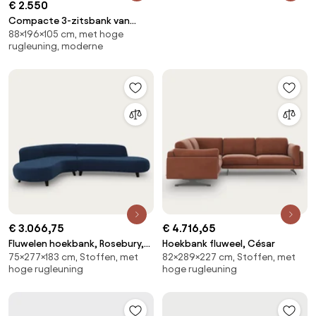
€ 2.550
Compacte 3-zitsbank van
88×196×105 cm, met hoge
polyestermix, VITORIA
rugleuning, moderne
€ 3.066,75
€ 4.716,65
Fluwelen hoekbank, Rosebury,
Hoekbank fluweel, César
75×277×183 cm, Stoffen, met
82×289×227 cm, Stoffen, met
ontwerp Emmanuel Gallina
hoge rugleuning
hoge rugleuning