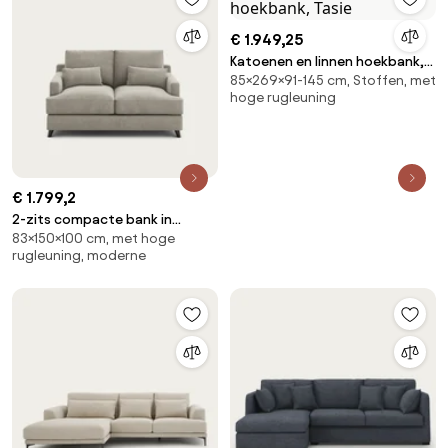
€ 1.949,25
Katoenen en linnen hoekbank,
85×269×91-145 cm, Stoffen, met
Tasie
hoge rugleuning
€ 1.799,2
2-zits compacte bank in
83×150×100 cm, met hoge
chenille fluweel, Alwine
rugleuning, moderne