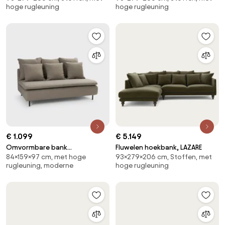
hoge rugleuning
hoge rugleuning
€ 1.099
€ 5.149
Omvormbare bank
Fluwelen hoekbank, LAZARE
84×159×97 cm, met hoge
93×279×206 cm, Stoffen, met
linnen/viscose, Ivete
rugleuning, moderne
hoge rugleuning