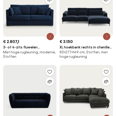
€ 2.807,1
€ 3.150
3- of 4-zits fluwelen
XL hoekbank rechts in chenille
Met hoge rugleuning, moderne,
83×277×149 cm, Stoffen, met
slaapbank, Camille
fluweel, MARSILE
Stoffen
hoge rugleuning