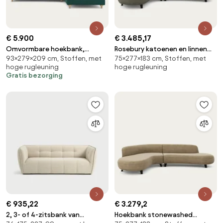
€ 5.900
€ 3.485,17
Omvormbare hoekbank,
Rosebury katoenen en linnen
93×279×209 cm, Stoffen, met
75×277×183 cm, Stoffen, met
Jasper-stof, LAZARE
hoekbank, ontwerp Emmanuel
hoge rugleuning
hoge rugleuning
Gallina
Gratis bezorging
€ 935,22
€ 3.279,2
2, 3- of 4-zitsbank van
Hoekbank stonewashed