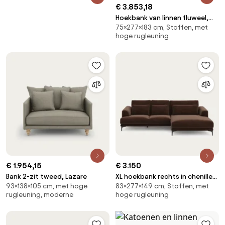
€ 3.853,18
Hoekbank van linnen fluweel,
75×277×183 cm, Stoffen, met
Rosebury, ontwerp door
hoge rugleuning
Emmanuel Gallina
€ 1.954,15
€ 3.150
Bank 2-zit tweed, Lazare
XL hoekbank rechts in chenille
93×138×105 cm, met hoge
83×277×149 cm, Stoffen, met
fluweel, MARSILE
rugleuning, moderne
hoge rugleuning