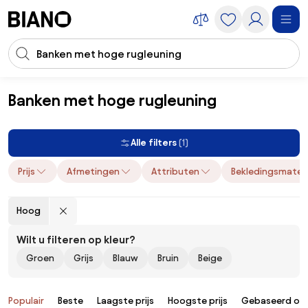
Navigatie overslaan, naar inhoud springen
Zoekopdracht invoeren
Inhoud overslaan, naar voettekst springen
Banken met hoge rugleuning
Meubels
Banken
Banken met hoge rugleuning
Alle filters
(1)
Prijs
Afmetingen
Attributen
Bekledingsmateri
Hoog
Wilt u filteren op kleur?
Groen
Grijs
Blauw
Bruin
Beige
Producten
Populair
Beste
Laagste prijs
Hoogste prijs
Gebaseerd op 