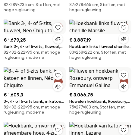
82×289×235 cm, Stoffen, met
87×278×165 cm, Stoffen, met
met longchair, César
linnen, Camille
hoge rugleuning
hoge rugleuning
€ 1.679,25
€ 3.887,19
Bank 3-, 4- of 5-zits, fluweel,
Hoekbank links fluweel chenille
82×182-222×95 cm, met hoge
83×258×222 cm, Stoffen, met
Neo Chiquito
Marsile
rugleuning, moderne
hoge rugleuning
€ 1.609,3
€ 3.066,75
3-, 4- of 5-zits bank, in katoen
Fluwelen hoekbank, Rosebury,
82×182-222×95 cm, met hoge
75×277×183 cm, Stoffen, met
en linnen, Néo Chiquito
ontwerp Emmanuel Gallina
rugleuning, moderne
hoge rugleuning