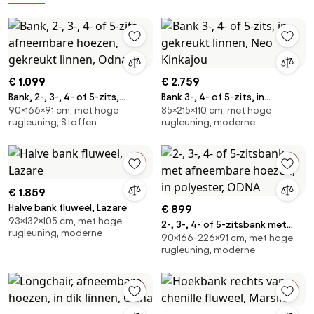
€ 1.099
€ 2.759
Bank, 2-, 3-, 4- of 5-zits,
Bank 3-, 4- of 5-zits, in
90×166×91 cm, met hoge
85×215×110 cm, met hoge
afneembare hoezen, gekreukt
gekreukt linnen, Neo Kinkajou
rugleuning, Stoffen
rugleuning, moderne
linnen, Odna
€ 1.859
Halve bank fluweel, Lazare
€ 899
93×132×105 cm, met hoge
2-, 3-, 4- of 5-zitsbank met
rugleuning, moderne
90×166-226×91 cm, met hoge
afneembare hoezen, in
rugleuning, moderne
polyester, ODNA