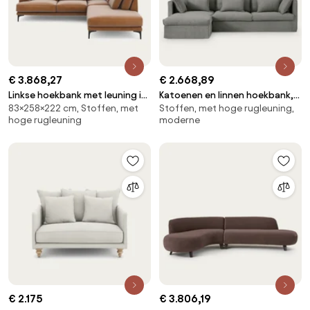
€ 3.868,27
€ 2.668,89
Linkse hoekbank met leuning in
Katoenen en linnen hoekbank,
83×258×222 cm, Stoffen, met
Stoffen, met hoge rugleuning,
fluweel, Marsile
Camille
hoge rugleuning
moderne
€ 2.175
€ 3.806,19