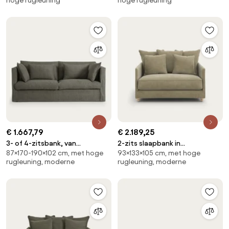
hoge rugleuning
hoge rugleuning
€ 1.667,79
€ 2.189,25
3- of 4-zitsbank, van
2-zits slaapbank in
87×170-190×102 cm, met hoge
93×133×105 cm, met hoge
katoen/linnen, CAMILLE
stonewashed fluweel, Lazare
rugleuning, moderne
rugleuning, moderne