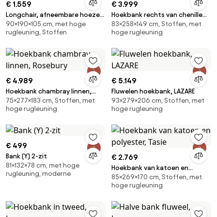
€ 1.559
€ 3.999
Longchair, afneembare hoezen,
Hoekbank rechts van chenille
90×190×105 cm, met hoge
83×258×149 cm, Stoffen, met
in dik linnen, Odna
fluweel, Marsile
rugleuning, Stoffen
hoge rugleuning
€ 4.989
€ 5.149
Hoekbank chambray linnen,
Fluwelen hoekbank, LAZARE
75×277×183 cm, Stoffen, met
93×279×206 cm, Stoffen, met
Rosebury
hoge rugleuning
hoge rugleuning
€ 499
Bank (Y) 2-zit
€ 2.769
81×132×78 cm, met hoge
Hoekbank van katoen en
rugleuning, moderne
85×269×170 cm, Stoffen, met
polyester, Tasie
hoge rugleuning