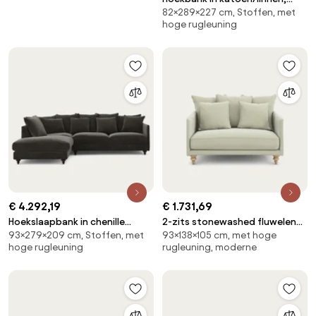
82×289×227 cm, Stoffen, met
César
hoge rugleuning
€ 4.292,19
€ 1.731,69
Hoekslaapbank in chenille
2-zits stonewashed fluwelen
93×279×209 cm, Stoffen, met
93×138×105 cm, met hoge
fluweel, Lazare
bank, Lazare
hoge rugleuning
rugleuning, moderne