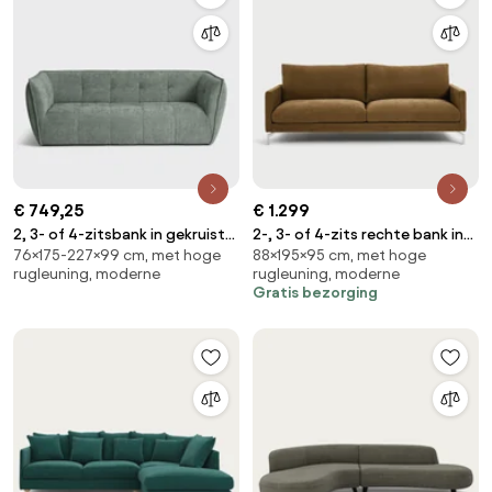
€ 749,25
€ 1.299
2, 3- of 4-zitsbank in gekruist
2-, 3- of 4-zits rechte bank in
76×175-227×99 cm, met hoge
88×195×95 cm, met hoge
geweven chenille, SIMONE
gemêleerd polyester, LADY
rugleuning, moderne
rugleuning, moderne
Gratis bezorging