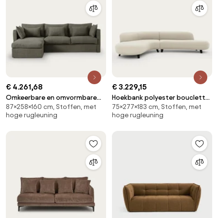
€ 4.261,68
€ 3.229,15
Omkeerbare en omvormbare
Hoekbank polyester bouclette,
87×258×160 cm, Stoffen, met
75×277×183 cm, Stoffen, met
hoekbank van katoen en linnen,
Rosebury
hoge rugleuning
hoge rugleuning
Camille