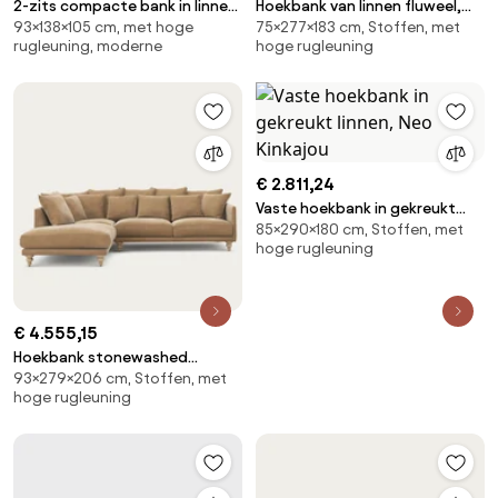
2-zits compacte bank in linnen
Hoekbank van linnen fluweel,
93×138×105 cm, met hoge
75×277×183 cm, Stoffen, met
fluweel, LAZARE
Rosebury, ontwerp door
rugleuning, moderne
hoge rugleuning
Emmanuel Gallina
€ 2.811,24
Vaste hoekbank in gekreukt
85×290×180 cm, Stoffen, met
linnen, Neo Kinkajou
hoge rugleuning
€ 4.555,15
Hoekbank stonewashed
93×279×206 cm, Stoffen, met
fluweel, Lazare
hoge rugleuning