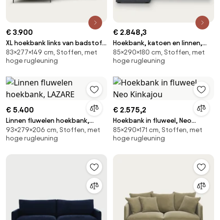
€ 3.900
€ 2.848,3
XL hoekbank links van badstof,
Hoekbank, katoen en linnen,
83×277×149 cm, Stoffen, met
85×290×180 cm, Stoffen, met
MARSILE
Néo Kinkajou
hoge rugleuning
hoge rugleuning
€ 5.400
€ 2.575,2
Linnen fluwelen hoekbank,
Hoekbank in fluweel, Neo
93×279×206 cm, Stoffen, met
85×290×171 cm, Stoffen, met
LAZARE
Kinkajou
hoge rugleuning
hoge rugleuning