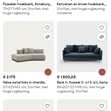
Fluwelen hoekbank, Rosebury,
Katoenen en linnen hoekbank,
75×277×183 cm, Stoffen, met
Stoffen, met hoge rugleuning,
ontwerp Emmanuel Gallina
Camille
hoge rugleuning
moderne
€ 2.175
€ 1.503,65
Halve zetel links in chenille
Bank in fluweel 3- of 5-zit, Ivete
67×221×143 cm, Stoffen, met
84×207-227×98 cm, met hoge
fluweel, JACOPO
hoge rugleuning
rugleuning, Stoffen