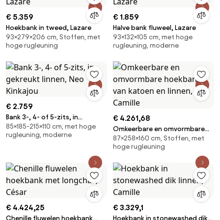
€ 5.359
€ 1.859
Hoekbank in tweed, Lazare
Halve bank fluweel, Lazare
93×279×206 cm, Stoffen, met
93×132×105 cm, met hoge
hoge rugleuning
rugleuning, moderne
€ 2.759
Bank 3-, 4- of 5-zits, in
€ 4.261,68
85×185-215×110 cm, met hoge
gekreukt linnen, Neo Kinkajou
Omkeerbare en omvormbare
rugleuning, moderne
87×258×160 cm, Stoffen, met
hoekbank van katoen en linnen,
hoge rugleuning
Camille
€ 4.424,25
€ 3.329,1
Chenille fluwelen hoekbank
Hoekbank in stonewashed dik