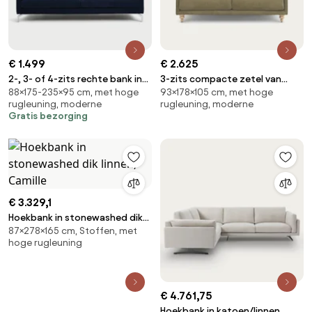
€ 1.499
€ 2.625
2-, 3- of 4-zits rechte bank in
3-zits compacte zetel van
88×175-235×95 cm, met hoge
93×178×105 cm, met hoge
gemêleerd polyester, LADY
linnen fluweel, LAZARE
rugleuning, moderne
rugleuning, moderne
Gratis bezorging
€ 3.329,1
Hoekbank in stonewashed dik
87×278×165 cm, Stoffen, met
linnen, Camille
hoge rugleuning
€ 4.761,75
Hoekbank in katoen/linnen,