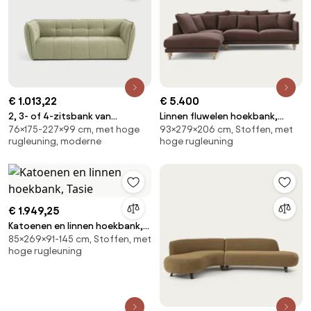
€ 1.013,22
€ 5.400
2, 3- of 4-zitsbank van
Linnen fluwelen hoekbank,
76×175-227×99 cm, met hoge
93×279×206 cm, Stoffen, met
gemêleerd polyester, Simone
LAZARE
rugleuning, moderne
hoge rugleuning
€ 1.949,25
Katoenen en linnen hoekbank,
85×269×91-145 cm, Stoffen, met
Tasie
hoge rugleuning