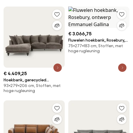
€ 3.066,75
Fluwelen hoekbank, Rosebury,
75×277×183 cm, Stoffen, met
ontwerp Emmanuel Gallina
hoge rugleuning
€ 4.409,25
Hoekbank, gerecycled
93×279×206 cm, Stoffen, met
polyester, Lazare
hoge rugleuning