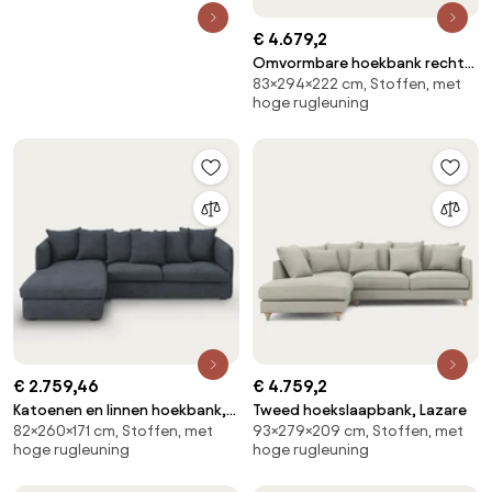
€ 4.679,2
Omvormbare hoekbank rechts,
83×294×222 cm, Stoffen, met
fluweel, Marsile
hoge rugleuning
€ 2.759,46
€ 4.759,2
Katoenen en linnen hoekbank,
Tweed hoekslaapbank, Lazare
82×260×171 cm, Stoffen, met
93×279×209 cm, Stoffen, met
Néo Chiquito
hoge rugleuning
hoge rugleuning