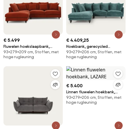
€ 5.499
€ 4.409,25
Fluwelen hoekslaapbank,
Hoekbank, gerecycled
93×279×209 cm, Stoffen, met
93×279×206 cm, Stoffen, met
Lazare
polyester, Lazare
hoge rugleuning
hoge rugleuning
€ 5.400
Linnen fluwelen hoekbank,
93×279×206 cm, Stoffen, met
LAZARE
hoge rugleuning