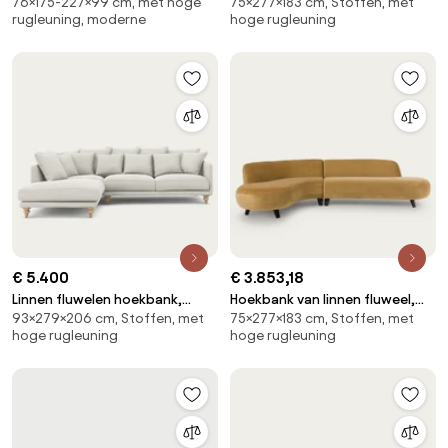
76×175-227×99 cm, met hoge
75×277×183 cm, Stoffen, met
gemêleerd polyester, Simone
fluweel, Rosebury
rugleuning, moderne
hoge rugleuning
€ 5.400
€ 3.853,18
Linnen fluwelen hoekbank,
Hoekbank van linnen fluweel,
93×279×206 cm, Stoffen, met
75×277×183 cm, Stoffen, met
LAZARE
Rosebury, ontwerp door
hoge rugleuning
hoge rugleuning
Emmanuel Gallina