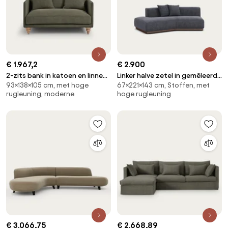
€ 1.967,2
€ 2.900
2-zits bank in katoen en linnen,
Linker halve zetel in gemêleerde
93×138×105 cm, met hoge
67×221×143 cm, Stoffen, met
Lazare
stof, JACOPO
rugleuning, moderne
hoge rugleuning
€ 3.066,75
€ 2.668,89