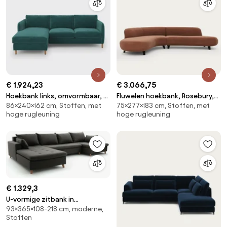
€ 1.924,23
€ 3.066,75
Hoekbank links, omvormbaar, 4
Fluwelen hoekbank, Rosebury,
86×240×162 cm, Stoffen, met
75×277×183 cm, Stoffen, met
zits, fluweel, LOMÉO
ontwerp Emmanuel Gallina
hoge rugleuning
hoge rugleuning
€ 1.329,3
U-vormige zitbank in
93×365×108-218 cm, moderne,
getextureerde stof, Milare
Stoffen