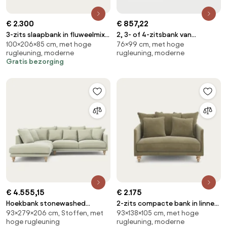
€ 2.300
€ 857,22
3-zits slaapbank in fluweelmix
2, 3- of 4-zitsbank van
100×206×85 cm, met hoge
76×99 cm, met hoge
MODERNISTE, ontwerp
gemêleerd polyester, Simone
rugleuning, moderne
rugleuning, moderne
Emmanuel Gallina
Gratis bezorging
€ 4.555,15
€ 2.175
Hoekbank stonewashed
2-zits compacte bank in linnen
93×279×206 cm, Stoffen, met
93×138×105 cm, met hoge
fluweel, Lazare
fluweel, LAZARE
hoge rugleuning
rugleuning, moderne