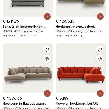
€ 1.911,75
€ 4.555,15
Bank, 2-zit katoen/linnen,
Hoekbank stonewashed
83×150×100 cm, met hoge
93×279×206 cm, Stoffen, met
Alwine
fluweel, Lazare
rugleuning, moderne
hoge rugleuning
€ 4.376,65
€ 5.149
Hoekbank in fluweel, Lazare
Fluwelen hoekbank, LAZARE
93×279×206 cm, Stoffen, met
93×279×206 cm, Stoffen, met