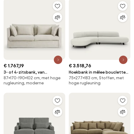
€ 1.767,19
€ 3.518,76
3- of 4-zitsbank, van
Hoekbank in mêlee bouclette
87×170-190×102 cm, met hoge
75×277×183 cm, Stoffen, met
katoen/linnen, CAMILLE
effect, Rosebury
rugleuning, moderne
hoge rugleuning