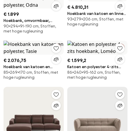
€ 4.810,31
Hoekbank van katoen en linnen,
€ 1.899
93×279×206 cm, Stoffen, met
Lazare
Hoekbank, omvormbaar,
hoge rugleuning
90×294×91-190 cm, Stoffen,
afneembare hoes, 4-zit,
met hoge rugleuning
polyester, Odna
€ 2.076,75
€ 1.599,2
Hoekbank van katoen en
Katoen en polyester 4-zits
85×269×170 cm, Stoffen, met
86×240×95-162 cm, Stoffen,
polyester, Tasie
hoekbank, Loméo
hoge rugleuning
met hoge rugleuning