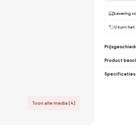
Levering vo
U kunt het
Prijsgeschied
Product besch
Specificaties
Toon alle media (4)