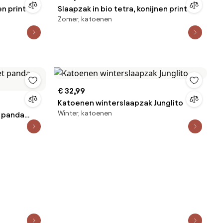
en print
Slaapzak in bio tetra, konijnen print
Zomer, katoenen
€ 32,99
Katoenen winterslaapzak Junglito
Winter, katoenen
t panda