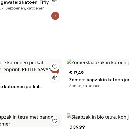
 gewafeld katoen, Tifly
, 4 Seizoenen, katoenen
€ 17,49
Zomerslaapzak in katoen je
Zomer, katoenen
e katoenen perkal
ierenprint, PETITE SAVANE
€ 39,99