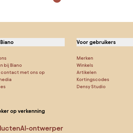
 Biano
Voor gebruikers
ons
Merken
 bij Biano
Winkels
contact met ons op
Artikelen
media
Kortingscodes
ies
Densy Studio
ker op verkenning
ducten
AI-ontwerper