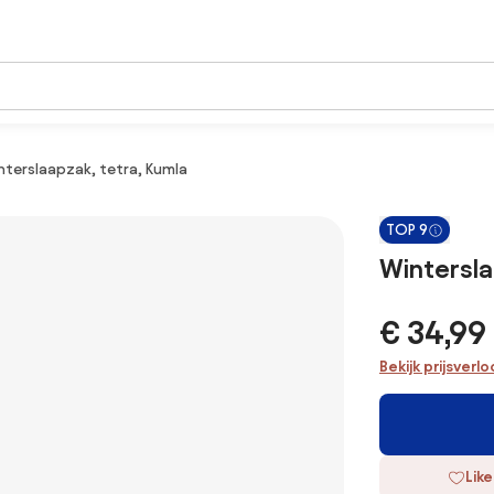
nterslaapzak, tetra, Kumla
TOP 9
Wintersla
€ 34,99
Bekijk prijsverl
Like