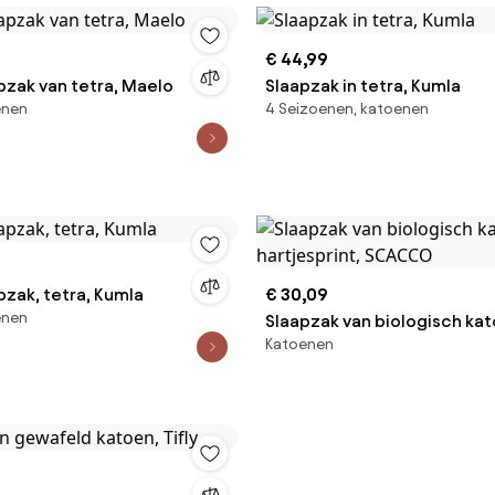
€ 44,99
pzak van tetra, Maelo
Slaapzak in tetra, Kumla
enen
4 Seizoenen, katoenen
pzak, tetra, Kumla
€ 30,09
enen
Slaapzak van biologisch ka
Katoenen
hartjesprint, SCACCO