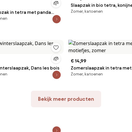
Slaapzak in bio tetra, konijn
Zomer, katoenen
zak in tetra met panda
enen
 zomer
€ 14,99
nterslaapzak, Dans les bois
Zomerslaapzak in tetra me
enen
Zomer, katoenen
motiefjes, zomer
Bekijk meer producten