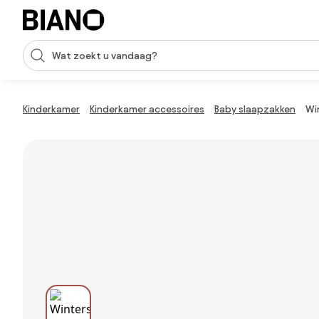
Navigatie overslaan, naar inhoud springen
Zoekopdracht invoeren
Inhoud overslaan, naar voettekst springen
Kinderkamer
Kinderkamer accessoires
Baby slaapzakken
Wi