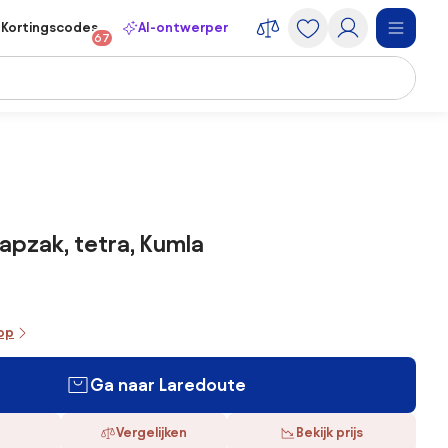
Kortingscodes
AI-ontwerper
67
apzak, tetra, Kumla
oop
Ga naar Laredoute
Vergelijken
Bekijk prijs