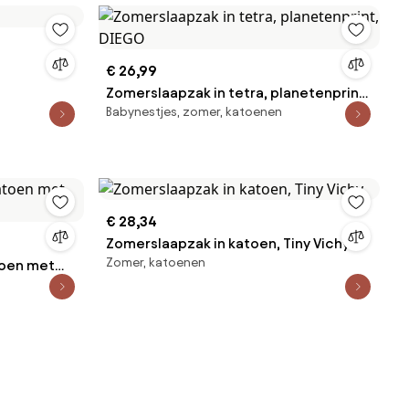
€ 26,99
Zomerslaapzak in tetra, planetenprint,
Babynestjes, zomer, katoenen
DIEGO
€ 28,34
Zomerslaapzak in katoen, Tiny Vichy
Zomer, katoenen
toen met