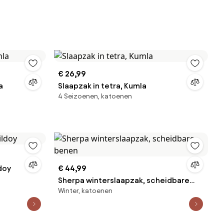
€ 26,99
a
Slaapzak in tetra, Kumla
4 Seizoenen, katoenen
doy
€ 44,99
Sherpa winterslaapzak, scheidbare
Winter, katoenen
benen