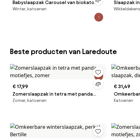
Babyslaapzak Carousel van biokatoen
Slaapzak in
Winter, katoenen
Wikkeldekens
Beste producten van Laredoute
€ 17,99
€ 31,49
Zomerslaapzak in tetra met panda
Omkeerbar
Zomer, katoenen
Katoenen
motiefjes, zomer
slaapzak, d