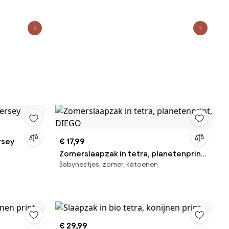
rsey
€ 17,99
Zomerslaapzak in tetra, planetenprint,
Babynestjes, zomer, katoenen
DIEGO
€ 29,99