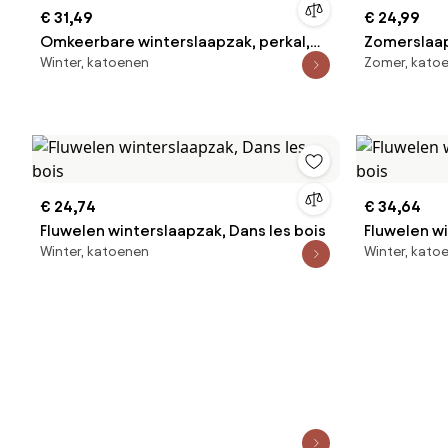
€ 31,49
€ 24,99
Omkeerbare winterslaapzak, perkal,
Zomerslaap
Winter, katoenen
Zomer, kato
Bertille
motiefjes,
€ 24,74
€ 34,64
Fluwelen winterslaapzak, Dans les bois
Fluwelen wi
Winter, katoenen
Winter, kato