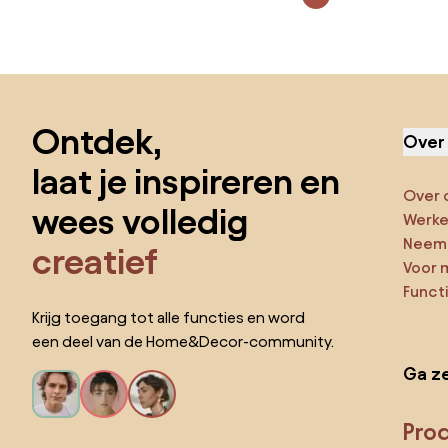
Sla de voettekst over, ga naar het begin van de pagina
Ontdek,
Over
laat je inspireren en
Over 
wees volledig
Werken
Neem 
creatief
Voor 
Funct
Krijg toegang tot alle functies en word
een deel van de Home&Decor-community.
Ga ze
Pro