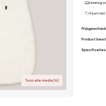
Levering vo
U kunt het
Prijsgeschied
Product besch
Specificaties
Toon alle media (4)