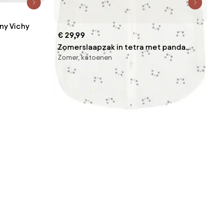
ny Vichy
€ 29,99
Zomerslaapzak in tetra met panda
Zomer, katoenen
motiefjes, zomer