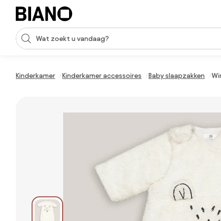
Navigatie overslaan, naar inhoud springen
Zoekopdracht invoeren
Inhoud overslaan, naar voettekst springen
Kinderkamer
Kinderkamer accessoires
Baby slaapzakken
Wi