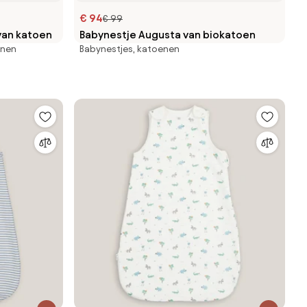
€ 94
€ 99
van katoen
Babynestje Augusta van biokatoen
enen
Babynestjes, katoenen