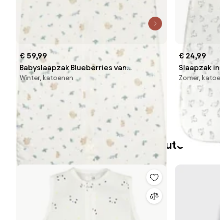
€ 59,99
€ 24,99
Babyslaapzak Blueberries van
Slaapzak in
Winter, katoenen
Zomer, kato
biokatoen
Beste producten van Laredoute