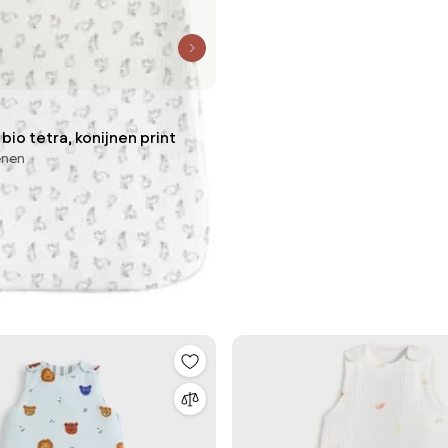
 bio tetra, konijnen print
enen