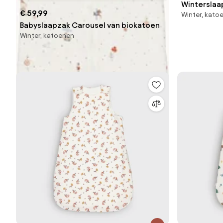
Winterslaa
€ 59,99
Winter, kato
Solven
Babyslaapzak Carousel van biokatoen
Winter, katoenen