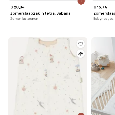
€ 28,34
€ 15,74
Zomerslaapzak in tetra, Sabana
Zomerslaap
Zomer, katoenen
Babynestjes,