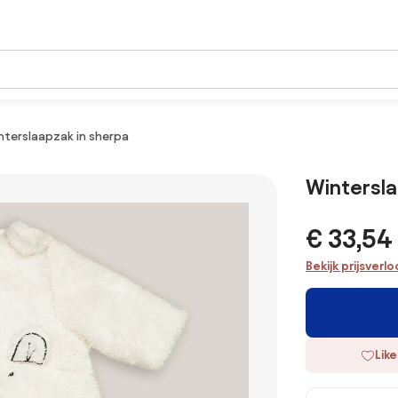
nterslaapzak in sherpa
Wintersla
€ 33,54
Bekijk prijsverl
Like