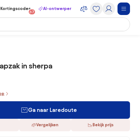
Kortingscodes
AI-ontwerper
67
apzak in sherpa
oop
Ga naar Laredoute
Vergelijken
Bekijk prijs