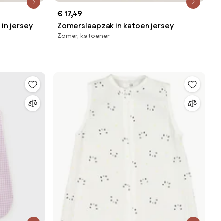
€ 17,49
in jersey
Zomerslaapzak in katoen jersey
Zomer, katoenen