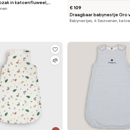
pzak in katoenfluweel,
€ 109
enen
Draagbaar babynestje Gro 
Babynestjes, 4 Seizoenen, kato