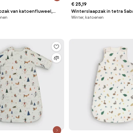
€ 25,19
pzak van katoenfluweel,
Winterslaapzak in tetra Sa
enen
Winter, katoenen
ns