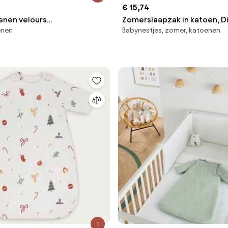
€ 15,74
enen velours
Zomerslaapzak in katoen, D
enen
Babynestjes, zomer, katoenen
pzak