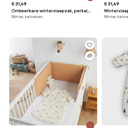
€ 31,49
€ 31,49
Omkeerbare winterslaapzak, perkal,
Winterslaa
Winter, katoenen
Winter, kato
Bertille
Petits Lapi