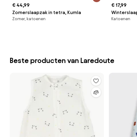
€ 44,99
€ 17,99
Zomerslaapzak in tetra, Kumla
Winterslaa
Zomer, katoenen
Katoenen
Sunshine
Beste producten van Laredoute