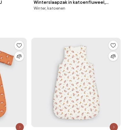
U
Winterslaapzak in katoenfluweel,
Winter, katoenen
Solven