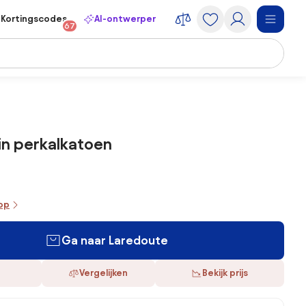
Kortingscodes
AI-ontwerper
67
in perkalkatoen
oop
Ga naar Laredoute
Vergelijken
Bekijk prijs