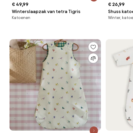
€ 49,99
€ 26,99
Winterslaapzak van tetra Tigris
Shuss kato
Katoenen
Winter, kato
winterslaa