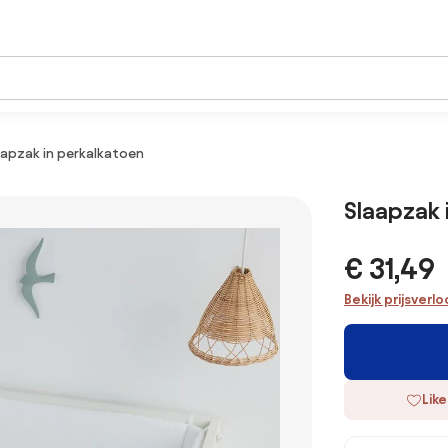
aapzak in perkalkatoen
Slaapzak 
€ 31,49
Bekijk prijsverl
Like