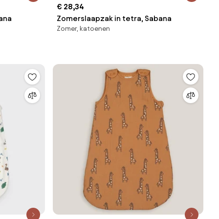
€ 28,34
bana
Zomerslaapzak in tetra, Sabana
Zomer, katoenen