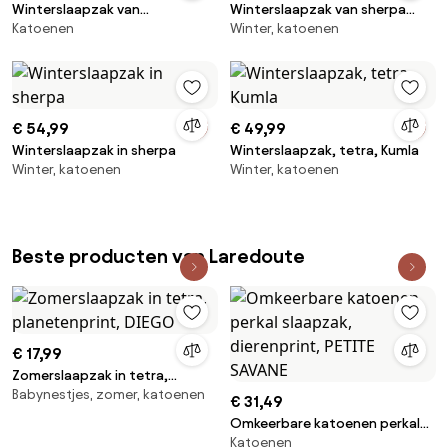
Winterslaapzak van
Winterslaapzak van sherpa
Katoenen
Winter, katoenen
parkalkatoen, Little Dino
beer
€ 54,99
€ 49,99
Winterslaapzak in sherpa
Winterslaapzak, tetra, Kumla
Winter, katoenen
Winter, katoenen
Beste producten van Laredoute
€ 17,99
Zomerslaapzak in tetra,
Babynestjes, zomer, katoenen
planetenprint, DIEGO
€ 31,49
Omkeerbare katoenen perkal
Katoenen
slaapzak, dierenprint, PETITE