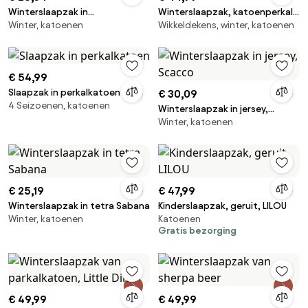
Winterslaapzak in
Winterslaapzak, katoenperkal,
Winter, katoenen
Wikkeldekens, winter, katoenen
katoenfluweel, Solven
Simo
€ 54,99
Slaapzak in perkalkatoen
€ 30,09
4 Seizoenen, katoenen
Winterslaapzak in jersey,
Winter, katoenen
Scacco
€ 25,19
€ 47,99
Winterslaapzak in tetra Sabana
Kinderslaapzak, geruit, LILOU
Winter, katoenen
Katoenen
Gratis bezorging
€ 49,99
€ 49,99