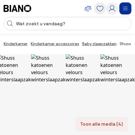
Navigatie overslaan, naar inhoud springen
Zoekopdracht invoeren
Inhoud overslaan, naar voettekst springen
Kinderkamer
Kinderkamer accessoires
Baby slaapzakken
Shuss k
Toon alle media (4)