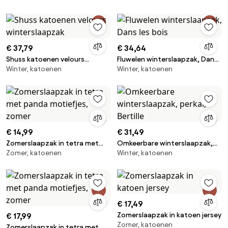
SAVANE
€ 37,79
€ 34,64
Shuss katoenen velours
Fluwelen winterslaapzak, Dans
Winter, katoenen
Winter, katoenen
winterslaapzak
les bois
€ 14,99
€ 31,49
Zomerslaapzak in tetra met
Omkeerbare winterslaapzak,
Zomer, katoenen
Winter, katoenen
panda motiefjes, zomer
perkal, Bertille
€ 17,49
Zomerslaapzak in katoen jersey
€ 17,99
Zomer, katoenen
Zomerslaapzak in tetra met