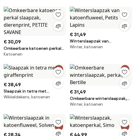
€ 31,49
Winterslaapzak van
€ 30,09
Winter, katoenen
katoenfluweel, Petits Lapins
Omkeerbare katoenen perkal
Katoenen
slaapzak, dierenprint, PETITE
SAVANE
€ 38,49
Slaapzak in tetra met
€ 31,49
Wikkeldekens, katoenen
giraffenprint
Omkeerbare winterslaapzak,
Winter, katoenen
perkal, Bertille
€ 28,34
€ 44,99