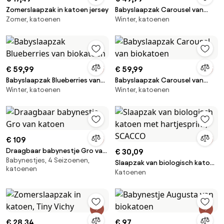
Zomerslaapzak in katoen jersey
Babyslaapzak Carousel van
Zomer, katoenen
Winter, katoenen
biokatoen
€ 59,99
€ 59,99
Babyslaapzak Blueberries van
Babyslaapzak Carousel van
Winter, katoenen
Winter, katoenen
biokatoen
biokatoen
€ 109
Draagbaar babynestje Gro van
€ 30,09
Babynestjes, 4 Seizoenen,
katoen
Slaapzak van biologisch katoen
katoenen
Katoenen
met hartjesprint, SCACCO
€ 28,34
€ 97