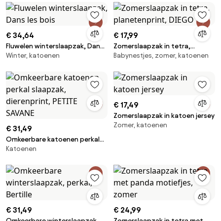
€ 34,64
€ 17,99
Fluwelen winterslaapzak, Dans
Zomerslaapzak in tetra,
Winter, katoenen
Babynestjes, zomer, katoenen
les bois
planetenprint, DIEGO
€ 17,49
Zomerslaapzak in katoen jersey
Zomer, katoenen
€ 31,49
Omkeerbare katoenen perkal
Katoenen
slaapzak, dierenprint, PETITE
SAVANE
€ 31,49
€ 24,99
Omkeerbare winterslaapzak,
Zomerslaapzak in tetra met