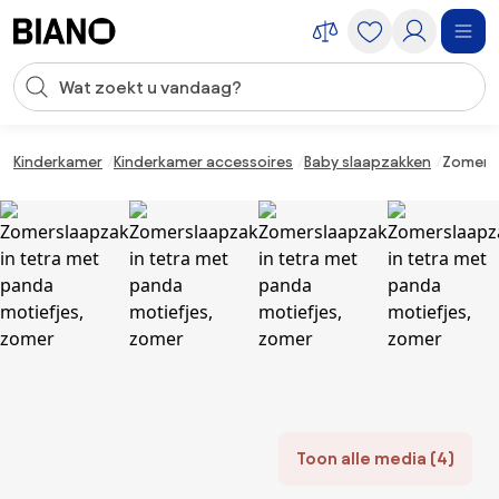
Navigatie overslaan, naar inhoud springen
Zoekopdracht invoeren
Inhoud overslaan, naar voettekst springen
Kinderkamer
Kinderkamer accessoires
Baby slaapzakken
Zomersl
Toon alle media (4)