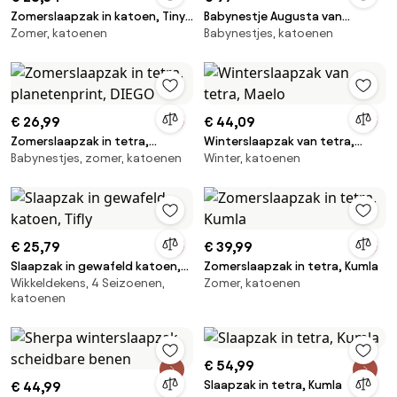
Zomerslaapzak in katoen, Tiny
Babynestje Augusta van
Zomer, katoenen
Babynestjes, katoenen
Vichy
biokatoen
€ 26,99
€ 44,09
Zomerslaapzak in tetra,
Winterslaapzak van tetra,
Babynestjes, zomer, katoenen
Winter, katoenen
planetenprint, DIEGO
Maelo
€ 25,79
€ 39,99
Slaapzak in gewafeld katoen,
Zomerslaapzak in tetra, Kumla
Wikkeldekens, 4 Seizoenen,
Zomer, katoenen
Tifly
katoenen
€ 54,99
Slaapzak in tetra, Kumla
€ 44,99