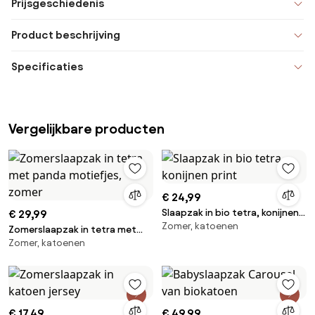
Prijsgeschiedenis
Product beschrijving
Specificaties
Vergelijkbare producten
€ 24,99
Slaapzak in bio tetra, konijnen
€ 29,99
Zomer, katoenen
print
Zomerslaapzak in tetra met
Zomer, katoenen
panda motiefjes, zomer
€ 17,49
€ 49,99