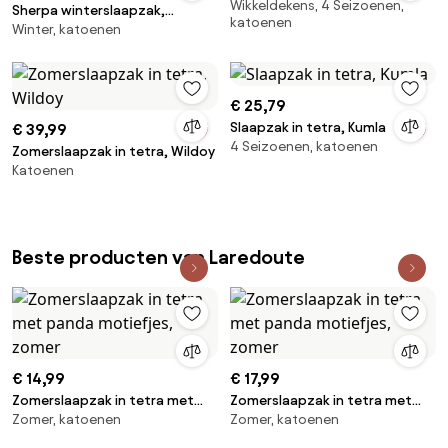
Wikkeldekens, 4 Seizoenen,
Sherpa winterslaapzak,
katoenen
Winter, katoenen
scheidbare benen
€ 25,79
Slaapzak in tetra, Kumla
€ 39,99
4 Seizoenen, katoenen
Zomerslaapzak in tetra, Wildoy
Katoenen
Beste producten van Laredoute
€ 14,99
€ 17,99
Zomerslaapzak in tetra met
Zomerslaapzak in tetra met
Zomer, katoenen
Zomer, katoenen
panda motiefjes, zomer
panda motiefjes, zomer