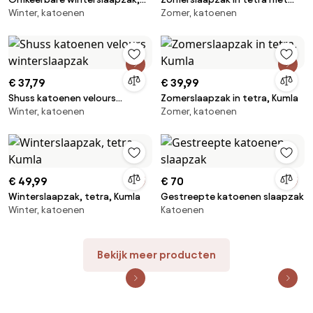
Winter, katoenen
Zomer, katoenen
perkal, Bertille
panda motiefjes, zomer
€ 37,79
€ 39,99
Shuss katoenen velours
Zomerslaapzak in tetra, Kumla
Winter, katoenen
Zomer, katoenen
winterslaapzak
€ 49,99
€ 70
Winterslaapzak, tetra, Kumla
Gestreepte katoenen slaapzak
Winter, katoenen
Katoenen
Bekijk meer producten