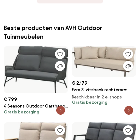
Beste producten van AVH Outdoor
Tuinmeubelen
€ 2.179
Ezra 3-zitsbank rechterarm
terre 4 Seasons Outdoor
Beschikbaar in 2 e-shops
€ 799
Gratis bezorging
4 Seasons Outdoor Carthago
Gratis bezorging
lounge bank