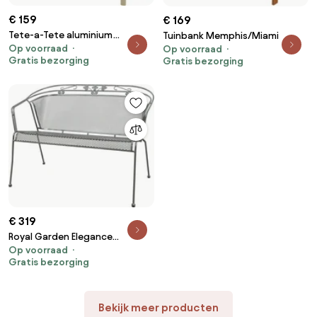
€ 159
€ 169
Tete-a-Tete aluminium
Tuinbank Memphis/Miami
Op voorraad
tuinbank Felix - Latte/Beige
Op voorraad
Gratis bezorging
Gratis bezorging
€ 319
Royal Garden Elegance
Op voorraad
strekmetaal 2-zits tuinbank -
Gratis bezorging
Antraciet
Bekijk meer producten