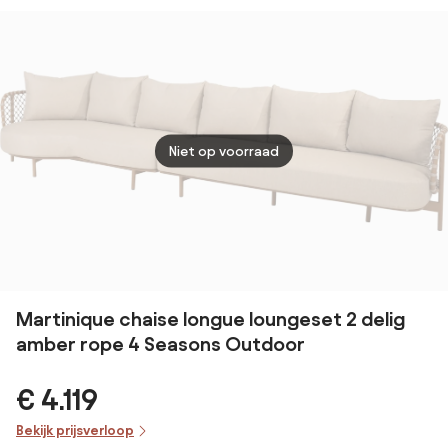
terre
Seasons
delig
Loungebank
Outdoor
Seas
bruin
Outd
weerbestendig
Niet op voorraad
Martinique chaise longue loungeset 2 delig
amber rope 4 Seasons Outdoor
€ 4.119
Bekijk prijsverloop