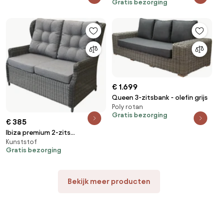
Gratis bezorging
€ 1.699
Queen 3-zitsbank - olefin grijs
Poly rotan
Gratis bezorging
€ 385
Ibiza premium 2-zits
Kunststof
loungebank antraciet wicker
Gratis bezorging
Bekijk meer producten