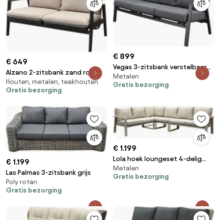
€ 899
€ 649
Vegas 3-zitsbank verstelbaar
Alzano 2-zitsbank zand rope
Metalen
aluminium antraciet
Houten, metalen, teakhouten
aluminium antraciet
Gratis bezorging
Gratis bezorging
€ 1.199
Lola hoek loungeset 4-delig
€ 1.199
Metalen
aluminium latte zand
Las Palmas 3-zitsbank grijs
Gratis bezorging
Poly rotan
Gratis bezorging