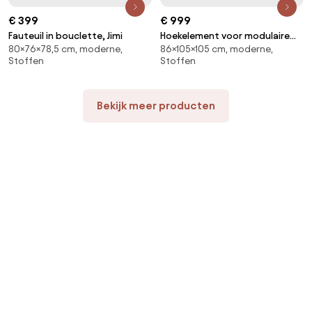
€ 399
€ 999
Fauteuil in bouclette, Jimi
Hoekelement voor modulaire
80×76×78,5 cm, moderne,
86×105×105 cm, moderne,
bank, in structuurfluweel, Malo
Stoffen
Stoffen
Bekijk meer producten