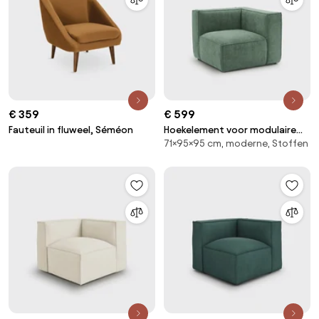
€ 359
€ 599
Fauteuil in fluweel, Séméon
Hoekelement voor modulaire
71×95×95 cm, moderne, Stoffen
bank, in fluweel met structuur,
Seven