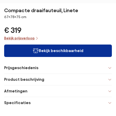
Compacte draaifauteuil, Linete
Afmetingen
67×78×75 cm
€ 319
Bekijk prijsverloop
Bekijk beschikbaarheid
Prijsgeschiedenis
Product beschrijving
Afmetingen
Specificaties