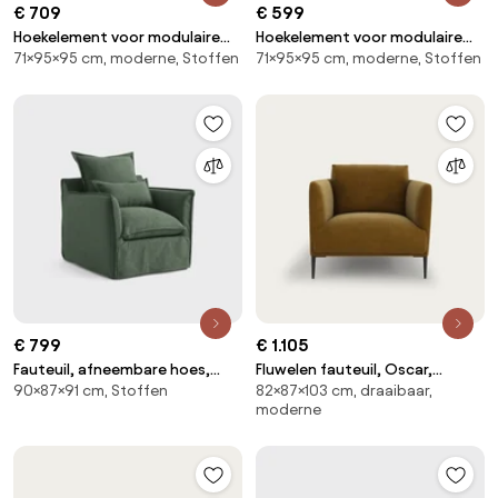
€ 709
€ 599
Hoekelement voor modulaire
Hoekelement voor modulaire
71×95×95 cm, moderne, Stoffen
71×95×95 cm, moderne, Stoffen
bank, in badstof, Seven
bank, in ribfluweel, Seven
€ 799
€ 1.105
Fauteuil, afneembare hoes,
Fluwelen fauteuil, Oscar,
90×87×91 cm, Stoffen
82×87×103 cm, draaibaar,
polyester, Odna
ontwerp Emmanuel Gallina
moderne