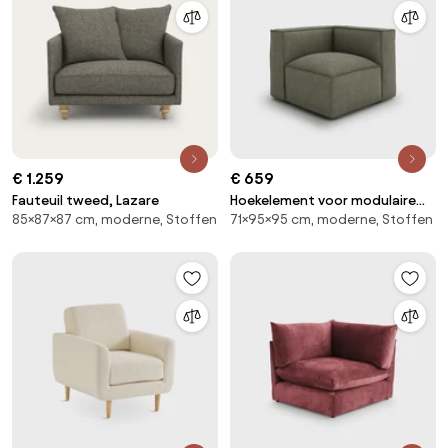
€ 1.259
€ 659
Fauteuil tweed, Lazare
Hoekelement voor modulaire
85×87×87 cm, moderne, Stoffen
71×95×95 cm, moderne, Stoffen
bank, in structuurstof, Seven