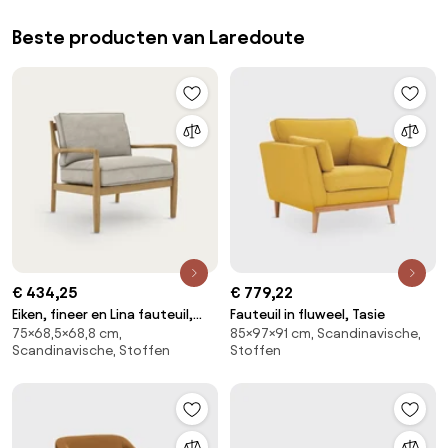
Beste producten van Laredoute
€ 434,25
€ 779,22
Eiken, fineer en Lina fauteuil,
Fauteuil in fluweel, Tasie
75×68,5×68,8 cm,
85×97×91 cm, Scandinavische,
DILMA
Scandinavische, Stoffen
Stoffen