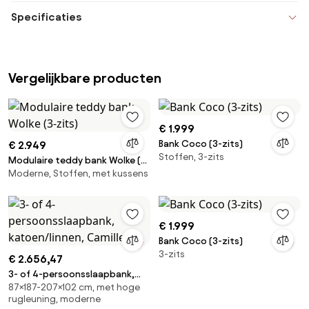
Specificaties
Vergelijkbare producten
€ 1.999
Bank Coco (3-zits)
€ 2.949
Stoffen, 3-zits
Modulaire teddy bank Wolke (3-
Moderne, Stoffen, met kussens
zits)
€ 1.999
Bank Coco (3-zits)
3-zits
€ 2.656,47
3- of 4-persoonsslaapbank,
87×187-207×102 cm, met hoge
katoen/linnen, Camille
rugleuning, moderne