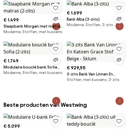
€ 1.699
Bank Alba (3-zits)
€ 1.499
Moderne, Stoffen, 3-zits
Slaapbank Morgan met matras
Moderne, Stoffen, met kussens
(2-zits)
€ 1.749
Modulaire bouclé bank Sofia
€ 929,95
Moderne, Stoffen, met kussens
(2-zits)
3-zits Bank Van Linnen En
Stoffen, met kussens, 3-zits
Katoen Grace Stof Beige -
Sklum
Beste producten van Westwing
€ 5.099