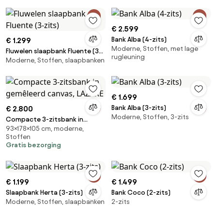
Chenille Beige – Crème - Sklum
€ 2.599
Bank Alba (4-zits)
€ 1.299
Moderne, Stoffen, met lage
Fluwelen slaapbank Fluente (3-
rugleuning
Moderne, Stoffen, slaapbanken
zits)
€ 1.699
Bank Alba (3-zits)
€ 2.800
Moderne, Stoffen, 3-zits
Compacte 3-zitsbank in
93×178×105 cm, moderne,
gemêleerd canvas, LAZARE
Stoffen
Gratis bezorging
€ 1.199
€ 1.499
Slaapbank Herta (3-zits)
Bank Coco (2-zits)
Moderne, Stoffen, slaapbanken
2-zits