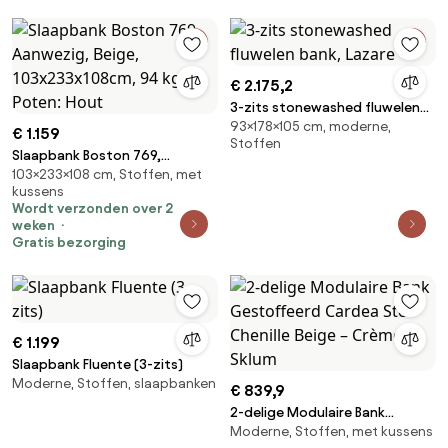
€ 2.175,2
3-zits stonewashed fluwelen
93×178×105 cm, moderne,
bank, Lazare
€ 1.159
Stoffen
Slaapbank Boston 769,
103×233×108 cm, Stoffen, met
Aanwezig, Beige,
kussens
103x233x108cm, 94 kg, Poten:
Wordt verzonden over 2
Hout
weken
Gratis bezorging
€ 1.199
Slaapbank Fluente (3-zits)
Moderne, Stoffen, slaapbanken
€ 839,9
2-delige Modulaire Bank
Moderne, Stoffen, met kussens
Gestoffeerd Cardea Stof