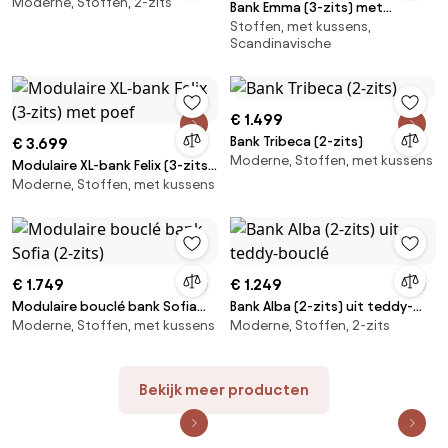
Moderne, Stoffen, 2-zits
Bank Emma (3-zits) met
Stoffen, met kussens,
metalen poten
Scandinavische
€ 1.499
Bank Tribeca (2-zits)
€ 3.699
Moderne, Stoffen, met kussens
Modulaire XL-bank Felix (3-zits)
Moderne, Stoffen, met kussens
met poef
€ 1.749
€ 1.249
Modulaire bouclé bank Sofia
Bank Alba (2-zits) uit teddy-
Moderne, Stoffen, met kussens
Moderne, Stoffen, 2-zits
(2-zits)
bouclé
Bekijk meer producten