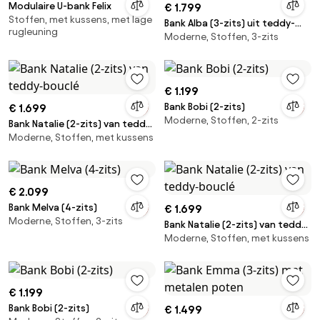
Modulaire U-bank Felix
€ 1.799
Stoffen, met kussens, met lage
Bank Alba (3-zits) uit teddy-
rugleuning
Moderne, Stoffen, 3-zits
bouclé
€ 1.199
Bank Bobi (2-zits)
€ 1.699
Moderne, Stoffen, 2-zits
Bank Natalie (2-zits) van teddy-
Moderne, Stoffen, met kussens
bouclé
€ 2.099
Bank Melva (4-zits)
€ 1.699
Moderne, Stoffen, 3-zits
Bank Natalie (2-zits) van teddy-
Moderne, Stoffen, met kussens
bouclé
€ 1.199
Bank Bobi (2-zits)
€ 1.499