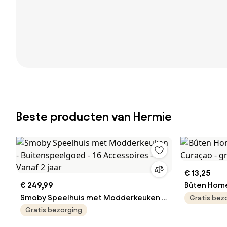
Beste producten van Hermie
€ 13,25
€ 249,99
Bûten Home
Smoby Speelhuis met Modderkeuken -
Curaçao - 
Gratis bez
Buitenspeelgoed - 16 Accessoires -
Gratis bezorging
Vanaf 2 jaar