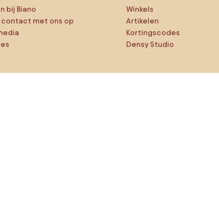
 bij Biano
Winkels
contact met ons op
Artikelen
media
Kortingscodes
ies
Densy Studio
ker op verkenning
ducten
AI-ontwerper