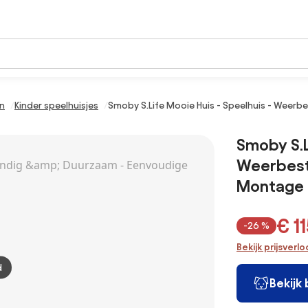
en
Kinder speelhuisjes
Smoby S.Life Mooie Huis - Speelhuis - Weer
Smoby S.L
Weerbest
Montage -
€ 1
-26 %
Bekijk prijsverl
d
Bekijk