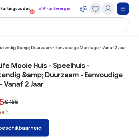
Kortingscodes
AI-ontwerper
71
bestendig &amp; Duurzaam - Eenvoudige Montage - Vanaf 2 Jaar
ife Mooie Huis - Speelhuis -
endig &amp; Duurzaam - Eenvoudige
 Vanaf 2 Jaar
15
€ 155
oop
 beschikbaarheid