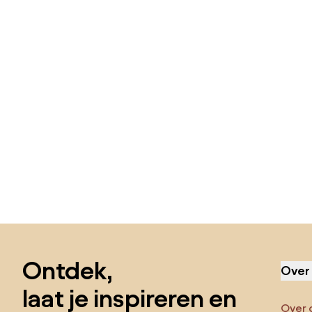
Sla de voettekst over, ga naar het begin van de pagina
Ontdek,
Over
laat je inspireren en
Over 