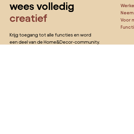
wees volledig
Werken
Neem 
creatief
Voor 
Funct
Krijg toegang tot alle functies en word
een deel van de Home&Decor-community.
Ga ze
Pro
Ik wil alle functies!