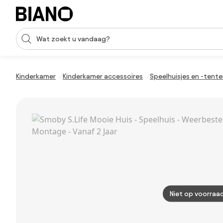
Navigatie overslaan, naar inhoud springen
Zoekopdracht invoeren
Inhoud overslaan, naar voettekst springen
Kinderkamer
Kinderkamer accessoires
Speelhuisjes en -tent
Niet op voorraa