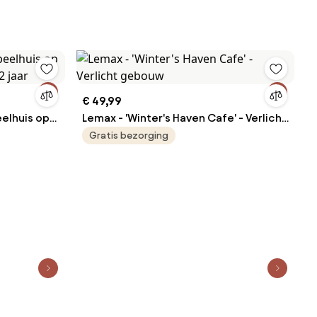
k op
€ 49,99
eelhuis op
Lemax - 'Winter's Haven Cafe' - Verlicht
 jaar
gebouw
Gratis bezorging