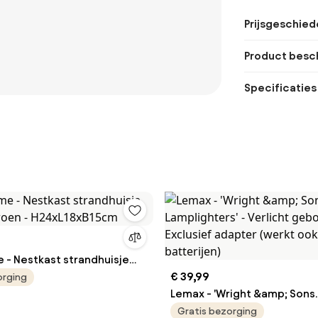
Prijsgeschied
Product besch
Specificaties
 - Nestkast strandhuisje
groen - H24xL18xB15cm
€ 39,99
orging
Lemax - 'Wright &amp; Sons
Lamplighters' - Verlicht ge
Gratis bezorging