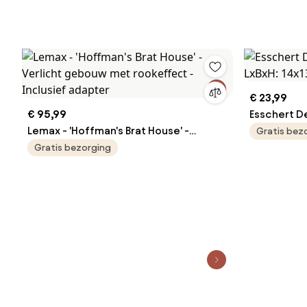
€ 23,99
€ 95,99
Esschert De
Lemax - 'Hoffman's Brat House' -
LxBxH: 14x1
Gratis bez
Verlicht gebouw met rookeffect -
Gratis bezorging
Inclusief adapter