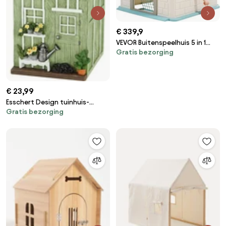
€ 339,9
VEVOR Buitenspeelhuis 5 in 1
Gratis bezorging
Tuinhuis
(Rollenspeelplaats/Basketbal/Da
Kinderspeelhuis met praktische
deur, glijbaan en raam voor
€ 23,99
peuters vanaf 2 jaar
Esschert Design tuinhuis-
Gratis bezorging
nestkast - LxBxH: 14x13,3x25,1cm