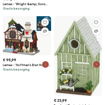
Verlichte Gebouw - Exclusief
Lemax - 'Wright &amp; Sons
adapter
Gratis bezorging
Lamplighters' - Verlicht gebouw
- Exclusief adapter (werkt ook
op batterijen)
€ 95,99
Lemax - 'Hoffman's Brat House'
Gratis bezorging
- Verlicht gebouw met
rookeffect - Inclusief adapter
€ 23,99