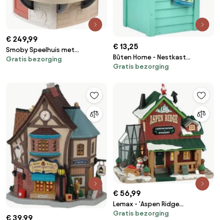
€ 249,99
€ 13,25
Smoby Speelhuis met
Bûten Home - Nestkast
Gratis bezorging
Modderkeuken -
Gratis bezorging
strandhuisje Curaçao - groen -
Buitenspeelgoed - 16
H24xL18xB15cm
Accessoires - Vanaf 2 jaar
€ 56,99
Lemax - 'Aspen Ridge
Gratis bezorging
Landscaping &amp; Nursery' -
€ 39,99