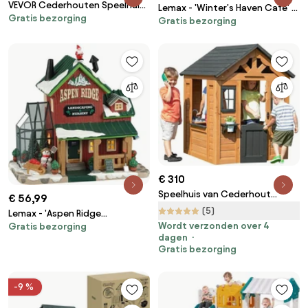
VEVOR Cederhouten Speelhuis
Lemax - 'Winter's Haven Cafe' -
Gratis bezorging
voor Kinderen met Vogelnest,
Gratis bezorging
Verlicht gebouw
Deurbel, Prullenbak,
Zwaartekrachtmuurset,
Opbergtas, Vensterbank,
Speelhuis voor 3- tot 10-
jarigen, Afgeronde Hoeken
€ 310
Speelhuis van Cederhout
€ 56,99
Sweetwater
(5)
Lemax - 'Aspen Ridge
Wordt verzonden over 4
Gratis bezorging
Landscaping &amp; Nursery' -
dagen
Verlichte Gebouw - Exclusief
Gratis bezorging
adapter
-9 %