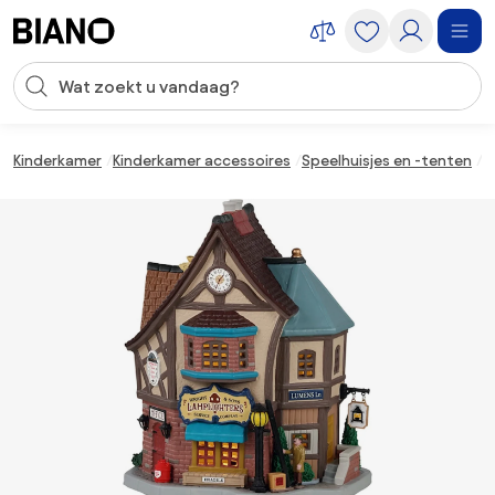
Navigatie overslaan, naar inhoud springen
Zoekopdracht invoeren
Inhoud overslaan, naar voettekst springen
Kinderkamer
Kinderkamer accessoires
Speelhuisjes en -tenten
K