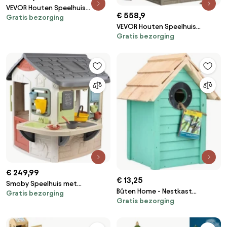
VEVOR Houten Speelhuis
€ 558,9
Gratis bezorging
Kinderspeelhuis, Tuinhuis voor
VEVOR Houten Speelhuis
Kinderen vanaf 2 Jaar,
Gratis bezorging
Kinderspeelhuis, Tuinhuis voor
Tuinspeelhut, Speelhuis van
Kinderen vanaf 2 Jaar,
Cederhout in Landelijke Stijl
Tuinspeelhut, Speelhuis van
met Glijbaan, Ladder, Klimwand,
Cederhout in Landelijke Stijl
Ramen, Picknicktafel Buiten
met Deur, Raam,
Bloempothouder, Grill, Kachel
en Spoelbak
€ 249,99
€ 13,25
Smoby Speelhuis met
Bûten Home - Nestkast
Gratis bezorging
Modderkeuken -
Gratis bezorging
strandhuisje Curaçao - groen -
Buitenspeelgoed - 16
H24xL18xB15cm
Accessoires - Vanaf 2 jaar