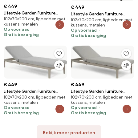
€ 449
€ 449
Lifestyle Garden Furniture
Lifestyle Garden Furniture
102×70×200 cm, ligbedden met
Mateo Ligbed Met Kussen
102×70×200 cm, ligbedden met
Mateo Ligbed Met Kussen
kussens, metalen
kussens, metalen
Antraciet/carbon Aluminium
Antraciet/dark Grey Aluminium
Op voorraad
Op voorraad
Grijs
Grijs
Gratis bezorging
Gratis bezorging
€ 449
€ 449
Lifestyle Garden Furniture
Lifestyle Garden Furniture
102×70×200 cm, ligbedden met
102×70×200 cm, ligbedden met
Mateo Ligbed Met Kussen
Mateo Ligbed Met Kussen
kussens, metalen
kussens, metalen
Loft/earth Aluminium Taupe
Loft/sandy Aluminium Taupe
Op voorraad
Op voorraad
Gratis bezorging
Gratis bezorging
Bekijk meer producten