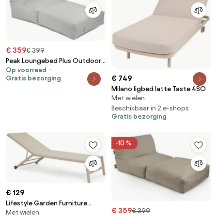
€ 359
€ 399
Peak Loungebed Plus Outdoor -
Op voorraad
Coolgrey
€ 749
Gratis bezorging
Milano ligbed latte Taste 4SO
Met wielen
Beschikbaar in 2 e-shops
Gratis bezorging
-10 %
€ 129
Lifestyle Garden Furniture
€ 359
€ 399
Met wielen
Lento Ligbed Verstelbaar