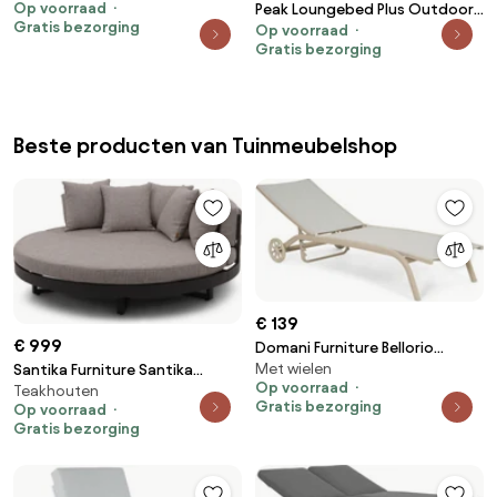
Op voorraad
Peak Loungebed Plus Outdoor -
Textileen Zand/Beige
Gratis bezorging
Op voorraad
Mud
Gratis bezorging
Beste producten van Tuinmeubelshop
€ 139
€ 999
Domani Furniture Bellorio
Met wielen
Santika Furniture Santika
Ligbed Verstelbaar Aluminium
Op voorraad
Teakhouten
Lakeview Daybed Antraciet
Zand/Beige
Gratis bezorging
Op voorraad
Aluminium Taupe
Gratis bezorging