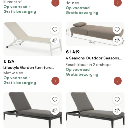
Kunststof
Licata Ligbed Verstelbaar
Houten
Bloom Ligbed Aluminium/rope
Op voorraad
Aluminium/textileen Grijs
Op voorraad
Grijs
Gratis bezorging
Gratis bezorging
€ 1.419
4 Seasons Outdoor Seasons
€ 129
Madeira Sunbed With Cushion
Beschikbaar in 2 e-shops
Lifestyle Garden Furniture
And Head Support Latte Textiel
Op voorraad
Met wielen
Lento Ligbed Verstelbaar
Gratis bezorging
Taupe
Op voorraad
Textileen Wit
Gratis bezorging