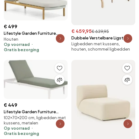
€ 499
€ 459,95
€ 639,95
Lifestyle Garden Furniture
Dubbele Verstelbare Ligstoel
Houten
Bloom Ligbed Aluminium/rope
Ligbedden met kussens,
Van Acaciahout Met Dubai-
Op voorraad
Grijs
houten, schommel ligbedden
Gratis bezorging
kussen Rustiek Acaciabruin &
Stof Gardenia Wit - Sklum
€ 449
Lifestyle Garden Furniture
102×70×200 cm, ligbedden met
Mateo Ligbed Met Kussen
kussens, metalen
Wit/moss Green Aluminium Wit
Op voorraad
Gratis bezorging