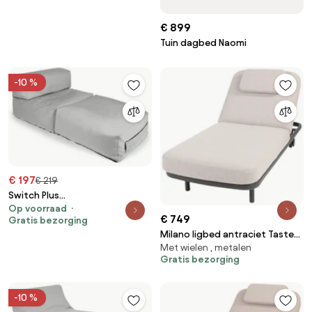
€ 899
Tuin dagbed Naomi
-10 %
€ 197
€ 219
Switch Plus
Op voorraad
Loungebed Outdoor - Cool
€ 749
Gratis bezorging
Grey
Milano ligbed antraciet Taste
Met wielen , metalen
4SO
Gratis bezorging
-10 %