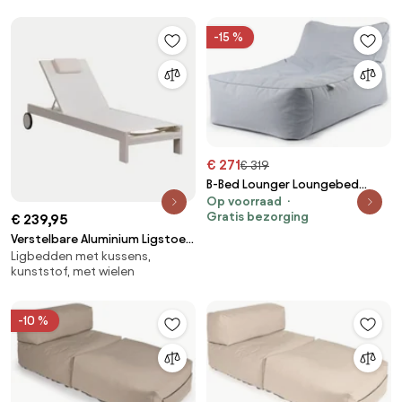
-15 %
€ 271
€ 319
B-Bed Lounger Loungebed
Op voorraad
Outdoor - Pastel Blauw
Gratis bezorging
€ 239,95
Verstelbare Aluminium Ligstoel
Ligbedden met kussens,
Met Akelia-kussen Gardenia Wit
kunststof, met wielen
- Sklum
-10 %