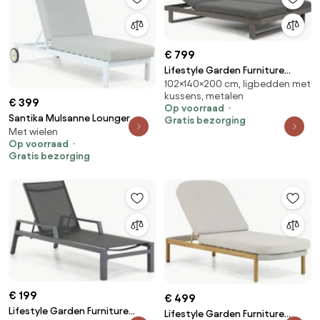
€ 799
Lifestyle Garden Furniture
102×140×200 cm, ligbedden met
Massimo Ligbed Met Kussen
kussens, metalen
Antraciet/dark Grey Aluminium
€ 399
Op voorraad
Grijs
Santika Mulsanne Lounger
Gratis bezorging
Met wielen
Aluminium Wit
Op voorraad
Gratis bezorging
€ 199
€ 499
Lifestyle Garden Furniture
Lifestyle Garden Furniture