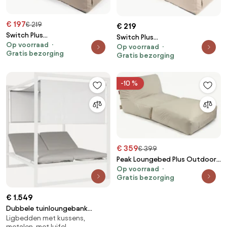
€ 197
€ 219
€ 219
Switch Plus
Switch Plus
Op voorraad
Loungebed Outdoor - Mud
Op voorraad
Loungebed Outdoor - Beige
Gratis bezorging
Gratis bezorging
-10 %
€ 359
€ 399
Peak Loungebed Plus Outdoor -
Op voorraad
beige
Gratis bezorging
€ 1.549
Dubbele tuinloungebank
Ligbedden met kussens,
Konnor met zonneluifel
metalen, met luifel