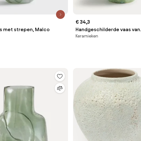
€ 34,3
s met strepen, Malco
Handgeschilderde vaas van
Keramieken
geglazuurd aardewerk, WI