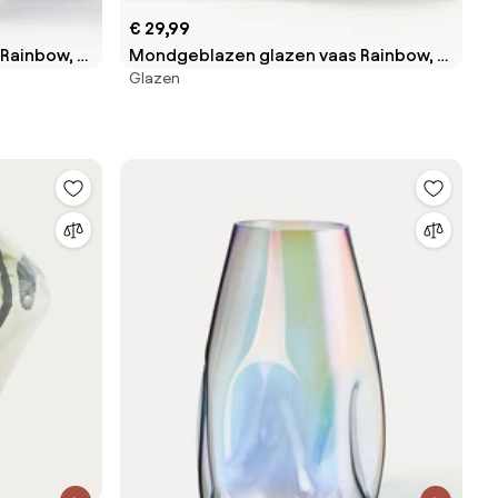
€ 29,99
Rainbow, H
Mondgeblazen glazen vaas Rainbow, H
Glazen
17 cm