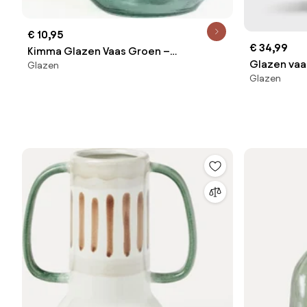
€ 10,95
€ 34,99
Kimma Glazen Vaas Groen –
Glazen vaa
Glazen
Aguamarijn - Sklum
Glazen