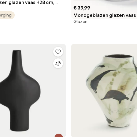
en glazen vaas H28 cm,
€ 39,99
Mondgeblazen glazen vaas 
orging
Glazen
26 cm