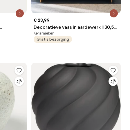
€ 23,99
Decoratieve vaas in aardewerk H30,5
Keramieken
NGA
cm, Mayala
Gratis bezorging