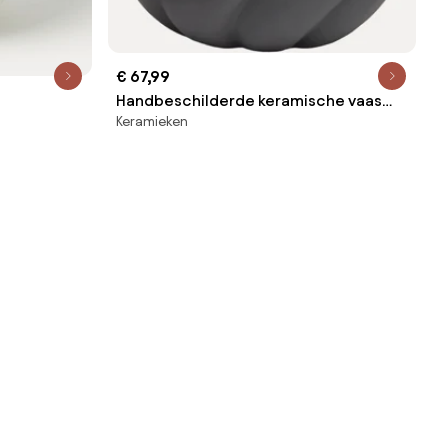
€ 67,99
Handbeschilderde keramische vaas
Keramieken
Twist Ball, H 20 cm