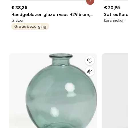
€ 38,35
€ 20,95
Handgeblazen glazen vaas H29,6 cm,
Sotres Ker
Glazen
Keramieken
Fysa
Gratis bezorging