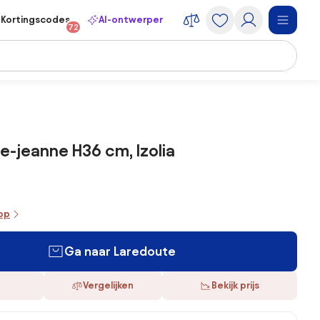
Kortingscodes
AI-ontwerper
72
-jeanne H36 cm, Izolia
oop
Ga naar Laredoute
Vergelijken
Bekijk prijs