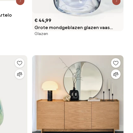
Artelo
€ 44,99
Grote mondgeblazen glazen vaas
Glazen
Rainbow, H 35 cm