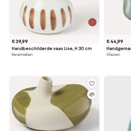
€ 39,99
€ 44,99
Handbeschilderde vaas Lise, H 30 cm
Handgemaak
Keramieken
Glazen
32 cm