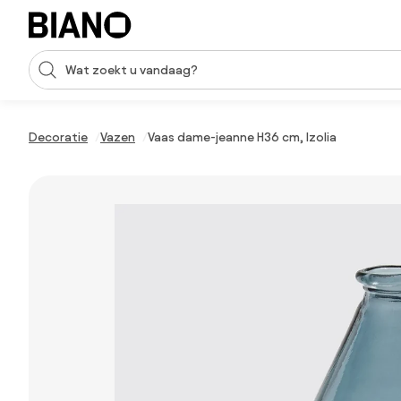
Navigatie overslaan, naar inhoud springen
Zoekopdracht invoeren
Inhoud overslaan, naar voettekst springen
Decoratie
Vazen
Vaas dame-jeanne H36 cm, Izolia