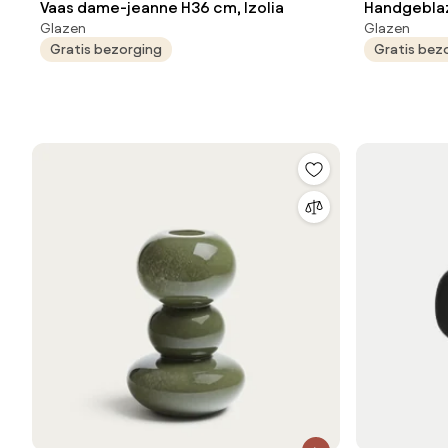
Vaas dame-jeanne H36 cm, Izolia
Handgeblaz
Glazen
Glazen
Laga
Gratis bezorging
Gratis bez