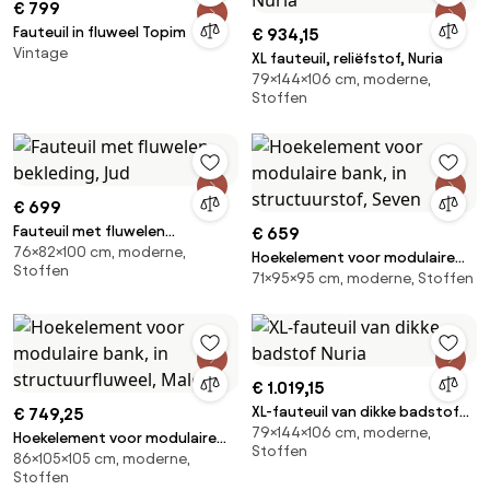
€ 799
Fauteuil in fluweel Topim
€ 934,15
Vintage
XL fauteuil, reliëfstof, Nuria
79×144×106 cm, moderne,
Stoffen
€ 699
Fauteuil met fluwelen
€ 659
76×82×100 cm, moderne,
bekleding, Jud
Hoekelement voor modulaire
Stoffen
71×95×95 cm, moderne, Stoffen
bank, in structuurstof, Seven
€ 1.019,15
XL-fauteuil van dikke badstof
€ 749,25
79×144×106 cm, moderne,
Nuria
Hoekelement voor modulaire
Stoffen
86×105×105 cm, moderne,
bank, in structuurfluweel, Malo
Stoffen