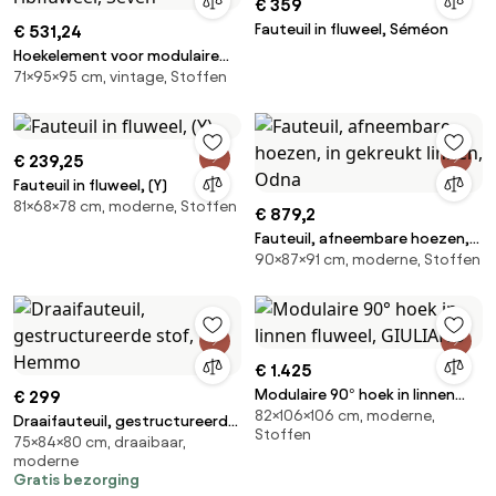
€ 359
Fauteuil in fluweel, Séméon
€ 531,24
Hoekelement voor modulaire
71×95×95 cm, vintage, Stoffen
bank, in vintage ribfluweel,
Seven
€ 239,25
Fauteuil in fluweel, (Y)
81×68×78 cm, moderne, Stoffen
€ 879,2
Fauteuil, afneembare hoezen,
90×87×91 cm, moderne, Stoffen
in gekreukt linnen, Odna
€ 1.425
Modulaire 90° hoek in linnen
€ 299
82×106×106 cm, moderne,
fluweel, GIULIANO
Draaifauteuil, gestructureerde
Stoffen
75×84×80 cm, draaibaar,
stof, Hemmo
moderne
Gratis bezorging