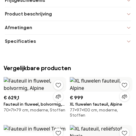
Prijsgeschiedenis
Product beschrijving
Afmetingen
Specificaties
Vergelijkbare producten
€ 629,1
€ 999
Fauteuil in fluweel, bolvormig,
XL fluwelen fauteuil, Alpine
70×71×79 cm, moderne, Stoffen
77×97×100 cm, moderne,
Alpine
Stoffen