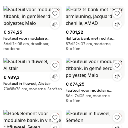
€ 674,25
€ 701,22
Fauteuil voor modulaire
Halfzits bank met rechte
86×117×105 cm, draaibaar,
87×122×107 cm, moderne,
zitbank, in gemêleerd
armleuning, jacquard chenille,
moderne
Stoffen
polyester, Malo
AMAD
€ 489,3
Fauteuil in fluweel, Alistair
€ 674,25
73×85×78 cm, moderne, Stoffen
Fauteuil voor modulaire
86×117×105 cm, moderne,
zitbank, in gemêleerd
Stoffen
polyester, Malo