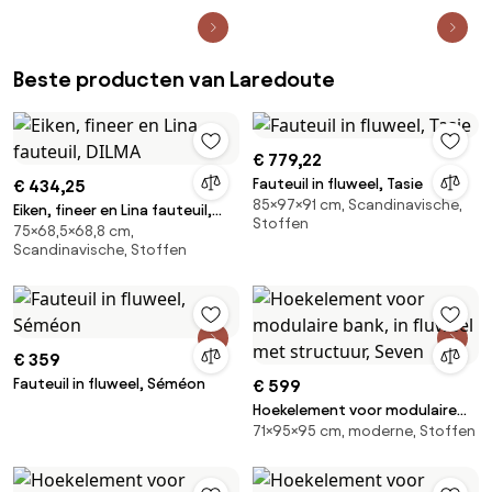
Beste producten van Laredoute
€ 779,22
Fauteuil in fluweel, Tasie
€ 434,25
85×97×91 cm, Scandinavische,
Eiken, fineer en Lina fauteuil,
Stoffen
75×68,5×68,8 cm,
DILMA
Scandinavische, Stoffen
€ 359
Fauteuil in fluweel, Séméon
€ 599
Hoekelement voor modulaire
71×95×95 cm, moderne, Stoffen
bank, in fluweel met structuur,
Seven