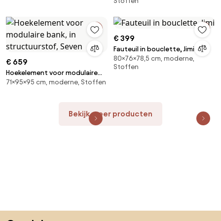
Stoffen
€ 399
Fauteuil in bouclette, Jimi
80×76×78,5 cm, moderne,
€ 659
Stoffen
Hoekelement voor modulaire
71×95×95 cm, moderne, Stoffen
bank, in structuurstof, Seven
Bekijk meer producten
Sla de voettekst over, ga naar het begin van de pagina