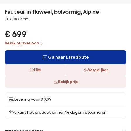
Fauteuil in fluweel, bolvormig, Alpine
Afmetingen
70×71×79 cm
€ 699
Bekijk prijsverloop
Ga naar Laredoute
Like
Vergelijken
Bekijk prijs
Levering voor € 9,99
U kunt het product binnen 14 dagen retourneren