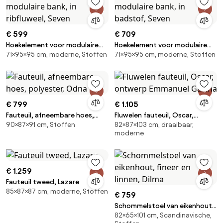
€ 599
€ 709
Hoekelement voor modulaire
Hoekelement voor modulaire
71×95×95 cm, moderne, Stoffen
71×95×95 cm, moderne, Stoffen
bank, in ribfluweel, Seven
bank, in badstof, Seven
€ 799
€ 1.105
Fauteuil, afneembare hoes,
Fluwelen fauteuil, Oscar,
90×87×91 cm, Stoffen
82×87×103 cm, draaibaar,
polyester, Odna
ontwerp Emmanuel Gallina
moderne
€ 1.259
Fauteuil tweed, Lazare
85×87×87 cm, moderne, Stoffen
€ 759
Schommelstoel van eikenhout,
82×65×101 cm, Scandinavische,
fineer en linnen, Dilma