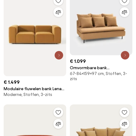
€ 1.099
Omvormbare bank
67-84×159×97 cm, Stoffen, 3-
linnen/viscose, Ivete
zits
€ 1.499
Modulaire fluwelen bank Lena
Moderne, Stoffen, 3-zits
(3-zits)