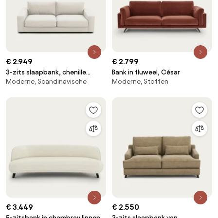
€ 2.949
€ 2.799
3-zits slaapbank, chenille
Bank in fluweel, César
Moderne, Scandinavische
Moderne, Stoffen
fluweel, Skander
€ 3.449
€ 2.550
5-zitsbank in chambray linnen,
3-zits slaapbank van