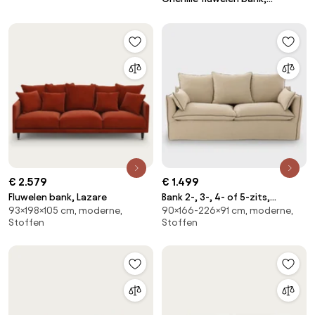
Spogano
€ 2.579
€ 1.499
Fluwelen bank, Lazare
Bank 2-, 3-, 4- of 5-zits,
93×198×105 cm, moderne,
90×166-226×91 cm, moderne,
afneembare hoezen, in dik
Stoffen
Stoffen
linnen, Odna