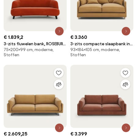
€ 1.839,2
€ 3.360
3-zits fluwelen bank, ROSEBURY,
3-zits compacte slaapbank in
75×200×99 cm, moderne,
93×184×105 cm, moderne,
ontwerp door Emmanuel
linnen fluweel, LAZARE
Stoffen
Stoffen
Gallina
€ 2.609,25
€ 3.399