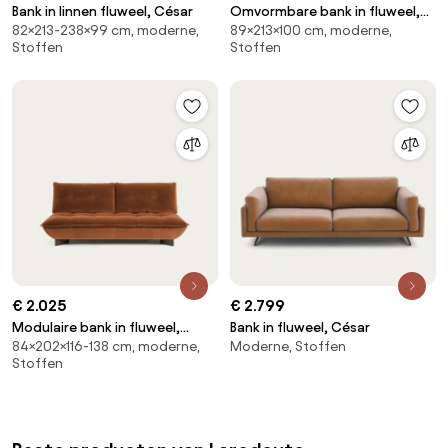
Bank in linnen fluweel, César
Omvormbare bank in fluweel,
82×213-238×99 cm, moderne,
89×213×100 cm, moderne,
César
Stoffen
Stoffen
€ 2.025
€ 2.799
Modulaire bank in fluweel,
Bank in fluweel, César
84×202×116-138 cm, moderne,
Moderne, Stoffen
KAORI
Stoffen