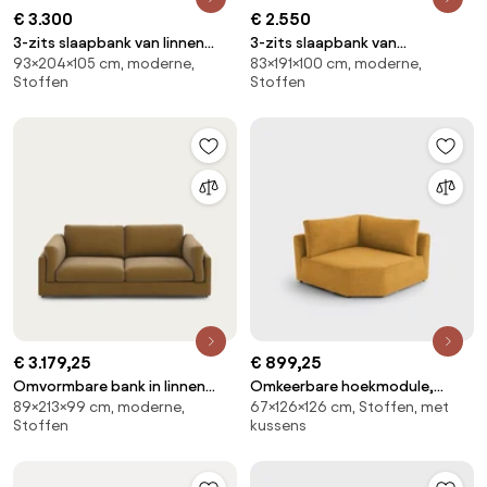
€ 3.300
€ 2.550
3-zits slaapbank van linnen
3-zits slaapbank van
93×204×105 cm, moderne,
83×191×100 cm, moderne,
fluweel, LAZARE
stonewashed fluweel, ALWINE
Stoffen
Stoffen
€ 3.179,25
€ 899,25
Omvormbare bank in linnen
Omkeerbare hoekmodule,
89×213×99 cm, moderne,
67×126×126 cm, Stoffen, met
fluweel, César
gemêleerde chenille, Monica
Stoffen
kussens