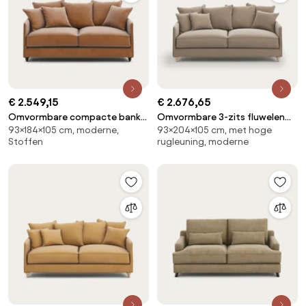
€ 2.549,15
€ 2.676,65
Omvormbare compacte bank
Omvormbare 3-zits fluwelen
93×184×105 cm, moderne,
93×204×105 cm, met hoge
in fluweel, Lazare
zetel, Lazare
Stoffen
rugleuning, moderne