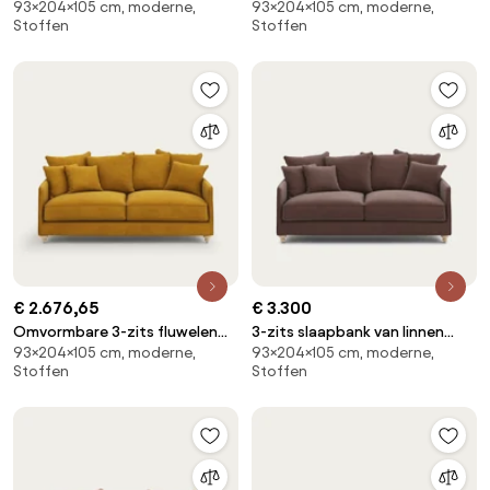
93×204×105 cm, moderne,
93×204×105 cm, moderne,
zetel, Lazare
fluweel, LAZARE
Stoffen
Stoffen
€ 2.676,65
€ 3.300
Omvormbare 3-zits fluwelen
3-zits slaapbank van linnen
93×204×105 cm, moderne,
93×204×105 cm, moderne,
zetel, Lazare
fluweel, LAZARE
Stoffen
Stoffen