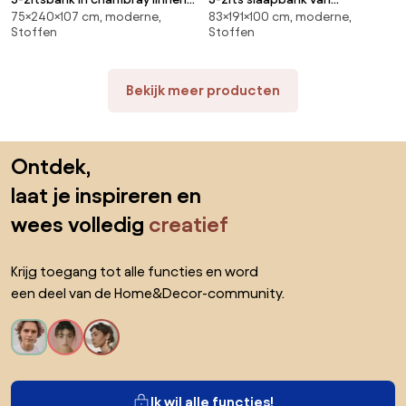
75×240×107 cm, moderne,
83×191×100 cm, moderne,
ontwerp Emmanuel Gallina,
stonewashed fluweel, ALWINE
Stoffen
Stoffen
ROSEBURY
Bekijk meer producten
Sla de voettekst over, ga naar het begin van de pagina
Ontdek,
laat je inspireren en
wees volledig
creatief
Krijg toegang tot alle functies en word
een deel van de Home&Decor-community.
Ik wil alle functies!