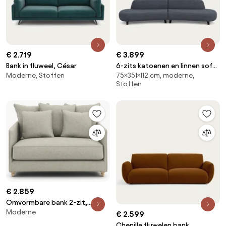
€ 2.719
€ 3.899
Bank in fluweel, César
6-zits katoenen en linnen sofa,
Moderne, Stoffen
75×351×112 cm, moderne,
Rosebury, ontwerp Emmanuel
Stoffen
Gallina
€ 2.859
Omvormbare bank 2-zit,
Moderne
tweed, Lazare
€ 2.599
Chenille fluwelen bank,