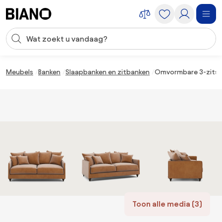
Navigatie overslaan, naar inhoud springen
Zoekopdracht invoeren
Inhoud overslaan, naar voettekst springen
Meubels
Banken
Slaapbanken en zitbanken
Omvormbare 3-zits f
Toon alle media (3)