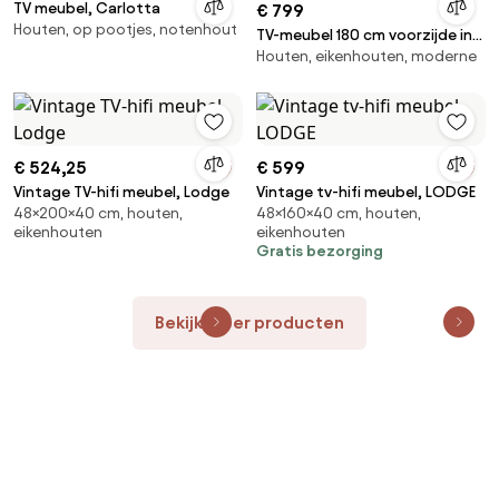
TV meubel, Carlotta
€ 799
Houten, op pootjes, notenhout
TV-meubel 180 cm voorzijde in
Houten, eikenhouten, moderne
reliëf, Jerem
€ 524,25
€ 599
Vintage TV-hifi meubel, Lodge
Vintage tv-hifi meubel, LODGE
48×200×40 cm, houten,
48×160×40 cm, houten,
eikenhouten
eikenhouten
Gratis bezorging
Bekijk meer producten