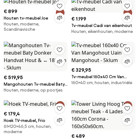
€ 899
Houten tv-meubel Joe
€ 1.199
Houten, moderne,
Tv-meubel Cadi van eikenhout
Scandinavische
Houten, eikenhouten, moderne
€ 329,95
Tv-meubel 160x40 Cm Van
€ 519,95
160×40 cm, houten, industriële
Mangohout Uain Mangohout -
Mangohouten Tv-meubel Baty
Sklum
Houten, moderne, op pootjes
Donker Handvat Hout & ↔︎ 180
Cm - Sklum
€ 179,4
Hoek TV-meubel, Frio
61×120×46,5 cm, houten,
moderne
€ 489