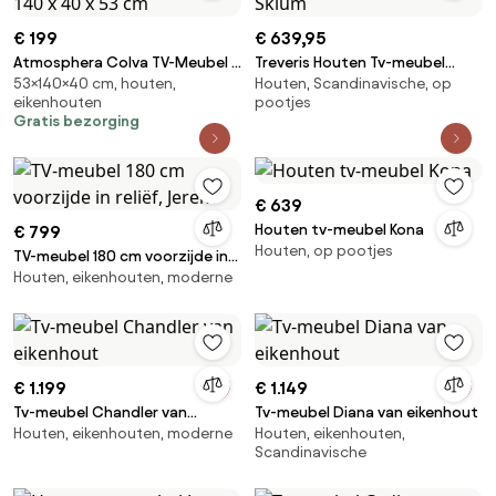
€ 199
€ 639,95
Atmosphera Colva TV-Meubel -
Treveris Houten Tv-meubel
53×140×40 cm, houten,
Houten, Scandinavische, op
2 Schuifdeuren - Houtlook
Marrón Nogal Oscuro & ↔︎ 180
eikenhouten
pootjes
&amp; Zwart - 140 x 40 x 53 cm
Cm - Sklum
Gratis bezorging
€ 639
Houten tv-meubel Kona
€ 799
Houten, op pootjes
TV-meubel 180 cm voorzijde in
Houten, eikenhouten, moderne
reliëf, Jerem
€ 1.199
€ 1.149
Tv-meubel Chandler van
Tv-meubel Diana van eikenhout
Houten, eikenhouten, moderne
Houten, eikenhouten,
eikenhout
Scandinavische