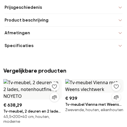
Prijsgeschiedenis
Product beschrijving
Afmetingen
Specificaties
Vergelijkbare producten
€ 939
Tv-meubel Vienna met Weens
€ 638,29
Zwevende, houten, eikenhouten
vlechtwerk
Tv-meubel, 2 deuren en 2 lades,
45,5×200×40 cm, houten,
notenhoutfineer, NOYETO
moderne