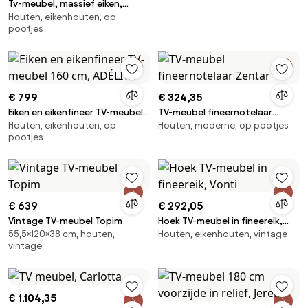
Tv-meubel, massief eiken,
Houten, eikenhouten, op
eikenfineer en staalmetaal,
pootjes
Hiba
€ 799
€ 324,35
Eiken en eikenfineer TV-meubel
TV-meubel fineernotelaar
Houten, eikenhouten, op
Houten, moderne, op pootjes
160 cm, ADÉLITA
Zentar
pootjes
€ 639
€ 292,05
Vintage TV-meubel Topim
Hoek TV-meubel in fineereik,
55,5×120×38 cm, houten,
Houten, eikenhouten, vintage
Vonti
vintage
€ 1.104,35