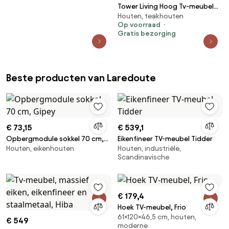
Tower Living Hoog Tv-meubel
Houten, teakhouten
Teak - 4 Lades - 160cm Corona
Op voorraad
- 160x50x60cm.
Gratis bezorging
Beste producten van Laredoute
€ 73,15
€ 539,1
Opbergmodule sokkel 70 cm,
Eikenfineer TV-meubel Tidder
Houten, eikenhouten
Houten, industriële,
Gipey
Scandinavische
€ 179,4
Hoek TV-meubel, Frio
61×120×46,5 cm, houten,
€ 549
moderne