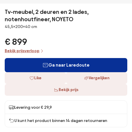
Tv-meubel, 2 deuren en 2 lades,
notenhoutfineer, NOYETO
Afmetingen
45,5×200×40 cm
€ 899
Bekijk prijsverloop
Ga naar Laredoute
Like
Vergelijken
Bekijk prijs
Levering voor € 29,9
U kunt het product binnen 14 dagen retourneren