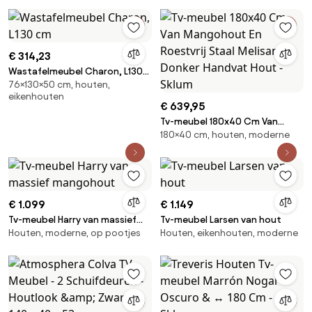
€ 314,23
Wastafelmeubel Charon, L130
76×130×50 cm, houten,
cm
eikenhouten
€ 639,95
Tv-meubel 180x40 Cm Van
180×40 cm, houten, moderne
Mangohout En Roestvrij Staal
Melisand Donker Handvat Hout
- Sklum
€ 1.099
€ 1.149
Tv-meubel Harry van massief
Tv-meubel Larsen van hout
Houten, moderne, op pootjes
Houten, eikenhouten, moderne
mangohout