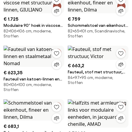
€ 1.725
€ 759
Modulaire 90° hoek in viscose
Schommelstoel van eikenhout,
82×106×106 cm, moderne,
82×65×101 cm, Scandinavische,
met structuur en linnen,
fineer en linnen, Dilma
Stoffen
Stoffen
GIULIANO
€ 663,2
Fauteuil, stof met structuur,
€ 623,35
84×97×95 cm, moderne,
Victor
Fauteuil van katoen-linnen en
Stoffen
80×106×100 cm, moderne,
staalmetaal Nomad
Stoffen
€ 683,1