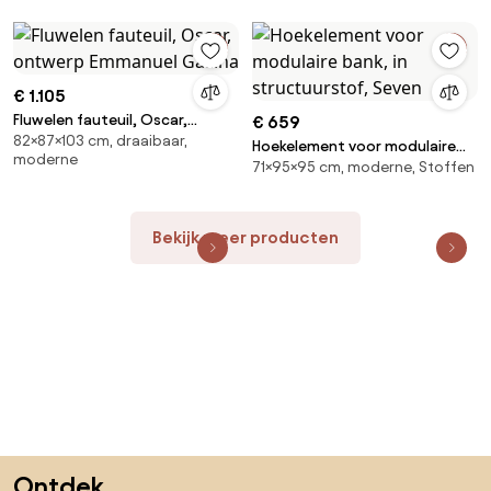
€ 1.105
Fluwelen fauteuil, Oscar,
€ 659
82×87×103 cm, draaibaar,
ontwerp Emmanuel Gallina
Hoekelement voor modulaire
moderne
71×95×95 cm, moderne, Stoffen
bank, in structuurstof, Seven
Bekijk meer producten
Sla de voettekst over, ga naar het begin van de pagina
Ontdek,