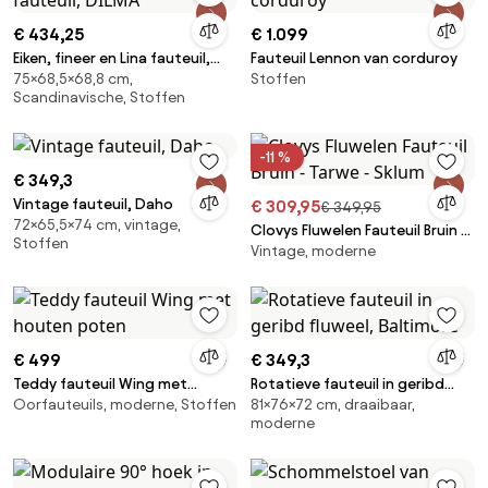
€ 434,25
€ 1.099
Eiken, fineer en Lina fauteuil,
Fauteuil Lennon van corduroy
75×68,5×68,8 cm,
Stoffen
DILMA
Scandinavische, Stoffen
-11 %
€ 349,3
Vintage fauteuil, Daho
€ 309,95
€ 349,95
72×65,5×74 cm, vintage,
Clovys Fluwelen Fauteuil Bruin -
Stoffen
Vintage, moderne
Tarwe - Sklum
€ 499
€ 349,3
Teddy fauteuil Wing met
Rotatieve fauteuil in geribd
Oorfauteuils, moderne, Stoffen
81×76×72 cm, draaibaar,
houten poten
fluweel, Baltimore
moderne