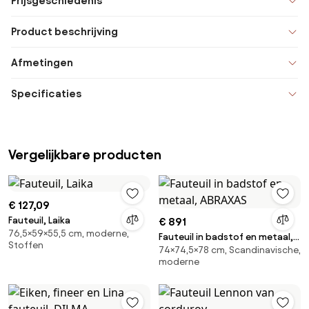
Prijsgeschiedenis
Product beschrijving
Afmetingen
Specificaties
Vergelijkbare producten
€ 127,09
Fauteuil, Laika
€ 891
76,5×59×55,5 cm, moderne,
Fauteuil in badstof en metaal,
Stoffen
74×74,5×78 cm, Scandinavische,
ABRAXAS
moderne