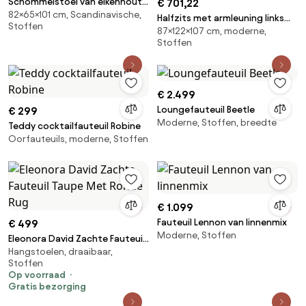
Schommelstoel van eikenhout,
€ 701,22
82×65×101 cm, Scandinavische,
fineer en linnen, Dilma
Halfzits met armleuning links
Stoffen
87×122×107 cm, moderne,
voor modulaire eenheden, in
Stoffen
jacquard chenille, AMAD
€ 2.499
Loungefauteuil Beetle
€ 299
Moderne, Stoffen, breedte
Teddy cocktailfauteuil Robine
Oorfauteuils, moderne, Stoffen
€ 1.099
Fauteuil Lennon van linnenmix
€ 499
Moderne, Stoffen
Eleonora David Zachte Fauteuil
Hangstoelen, draaibaar,
Taupe Met Ronde Rug
Stoffen
Op voorraad
Gratis bezorging