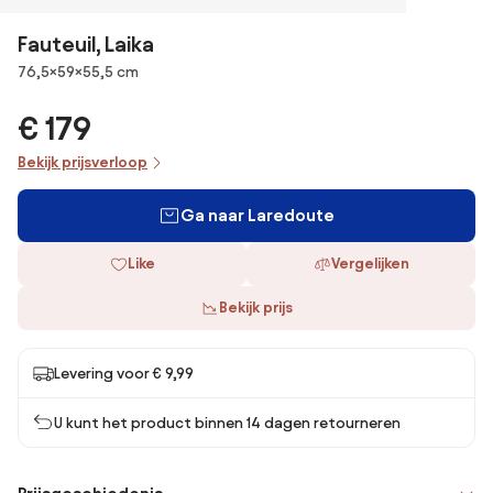
Fauteuil, Laika
Afmetingen
76,5×59×55,5 cm
€ 179
Bekijk prijsverloop
Ga naar Laredoute
Like
Vergelijken
Bekijk prijs
Levering voor € 9,99
U kunt het product binnen 14 dagen retourneren