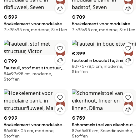
€ 599
€ 709
Hoekelement voor modulaire
Hoekelement voor modulaire
71×95×95 cm, moderne, Stoffen
71×95×95 cm, moderne, Stoffen
bank, in ribfluweel, Seven
bank, in badstof, Seven
€ 399
Fauteuil in bouclette, Jimi
€ 799
80×76×78,5 cm, moderne,
Fauteuil, stof met structuur,
Stoffen
84×97×95 cm, moderne,
Victor
Stoffen
€ 999
€ 759
Hoekelement voor modulaire
Schommelstoel van eikenhout,
86×105×105 cm, moderne,
82×65×101 cm, Scandinavische,
bank, in structuurfluweel, Malo
fineer en linnen, Dilma
Stoffen
Stoffen