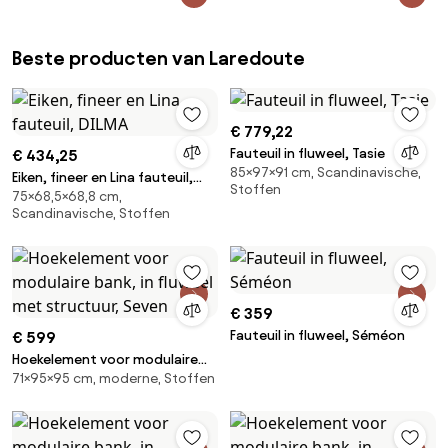
Beste producten van Laredoute
€ 779,22
Fauteuil in fluweel, Tasie
€ 434,25
85×97×91 cm, Scandinavische,
Eiken, fineer en Lina fauteuil,
Stoffen
75×68,5×68,8 cm,
DILMA
Scandinavische, Stoffen
€ 359
Fauteuil in fluweel, Séméon
€ 599
Hoekelement voor modulaire
71×95×95 cm, moderne, Stoffen
bank, in fluweel met structuur,
Seven