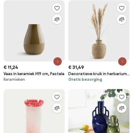
€ 11,24
€ 31,49
Vaas in keramiek H19 cm, Pastela
Decoratieve kruik in herbarium
Keramieken
Gratis bezorging
H53 cm, Maylon