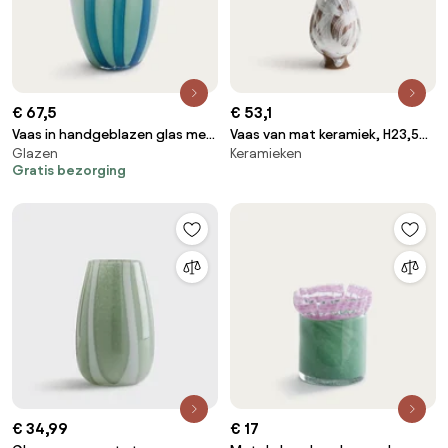
€ 67,5
€ 53,1
Vaas in handgeblazen glas met
Vaas van mat keramiek, H23,5
Glazen
Keramieken
3 bellen, H20,5 cm, Celis
cm, Skall
Gratis bezorging
€ 34,99
€ 17