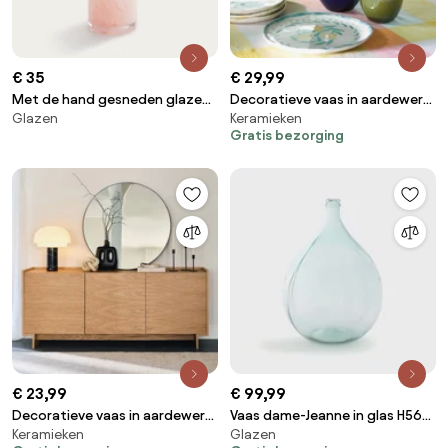
€ 35
€ 29,99
Met de hand gesneden glazen
Decoratieve vaas in aardewerk
Glazen
Keramieken
vaas H26,5 cm, Eloria
H33,5 cm, Arielle
Gratis bezorging
€ 23,99
€ 99,99
Decoratieve vaas in aardewerk
Vaas dame-Jeanne in glas H56
Keramieken
Glazen
H30,5 cm, Mayala
cm, Izolia