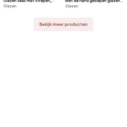
Glazen vaas met strepen,
Met de hand geslepen glazen
Glazen
Glazen
Malco
vaas H13 cm, Eloria
Bekijk meer producten