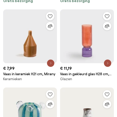
Gratis bezorging
Gratis bezorging
€ 7,99
€ 11,19
Vaas in keramiek H21 cm, Mirany
Vaas in gekleurd glas H28 cm,
Keramieken
Glazen
Tuvia