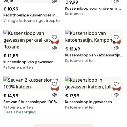
€ 9,99
Kussensloop voor kinderen in
€ 10,99
Katoenen
katoen, Macha
Rechthoekige kussenhoes in
Vintage, katoenen, gestreepte
katoen, Sajia
€ 12,49
Kussensloop van katoensatijn,
€ 12,59
Katoenen, effen
Kampong
Kussensloop van gewassen
Katoenen, effen
perkaal katoen, Roxane
€ 14,99
€ 17,99
Set van 2 kussenslopen 100%
Kussensloop in gewassen
Katoenen, effen
Katoenen, effen
katoen
katoen, Juliette
Gratis bezorging