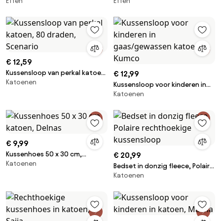
Effen
Effen
linnen, Linot
€ 12,59
Kussensloop van perkal katoen,
€ 12,99
Katoenen
80 draden, Scenario
Kussensloop voor kinderen in
Katoenen
gaas/gewassen katoen, Kumco
€ 9,99
Kussenhoes 50 x 30 cm,
€ 20,99
Katoenen
katoen, Delnas
Bedset in donzig fleece, Polaire
Katoenen
rechthoekige kussensloop