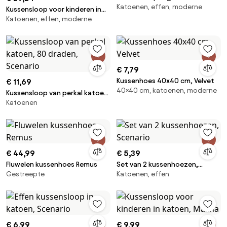
Katoenen, effen, moderne
linnen, Elina
Kussensloop voor kinderen in
Katoenen, effen, moderne
gewassen linnen, Elina
€ 7,79
Kussenhoes 40x40 cm, Velvet
€ 11,69
40×40 cm, katoenen, moderne
Kussensloop van perkal katoen,
Katoenen
80 draden, Scenario
€ 44,99
€ 5,39
Fluwelen kussenhoes Remus
Set van 2 kussenhoezen,
Gestreepte
Katoenen, effen
Scenario
€ 6,99
€ 9,99