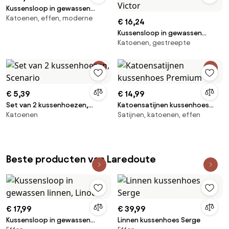
Kussensloop in gewassen
Katoenen, effen, moderne
linnen, Elina
€ 16,24
Kussensloop in gewassen
Katoenen, gestreepte
katoensatijn met 118 draden,
streep Victor
€ 5,39
€ 14,99
Set van 2 kussenhoezen,
Katoensatijnen kussenhoes
Katoenen
Satijnen, katoenen, effen
Scenario
Premium
Beste producten van Laredoute
€ 17,99
€ 39,99
Kussensloop in gewassen
Linnen kussenhoes Serge