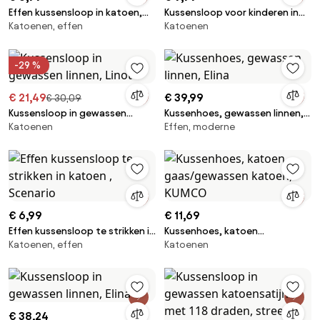
Effen kussensloop in katoen,
Kussensloop voor kinderen in
Katoenen, effen
Katoenen
Scenario
katoen, Macha
-29 %
€ 21,49
€ 39,99
€ 30,09
Kussensloop in gewassen
Kussenhoes, gewassen linnen,
Katoenen
Effen, moderne
linnen, Linot
Elina
€ 6,99
€ 11,69
Effen kussensloop te strikken in
Kussenhoes, katoen
Katoenen, effen
Katoenen
katoen , Scenario
gaas/gewassen katoen,
KUMCO
€ 38,24