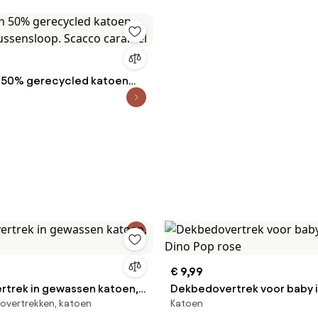
 50% gerecycled katoen
kussensloop. Scacco
€ 9,99
trek in gewassen katoen,
Dekbedovertrek voor baby i
overtrekken, katoen
Katoen
Dino Pop rose