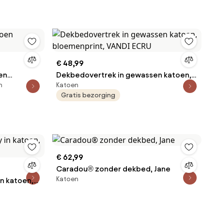
€ 48,99
en
Dekbedovertrek in gewassen katoen,
n
Katoen
bloemenprint, VANDI ECRU
Gratis bezorging
€ 62,99
Caradou® zonder dekbed, Jane
Katoen
n katoen,