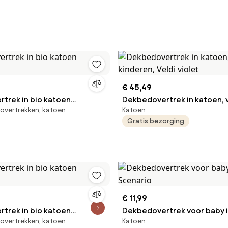
€ 45,49
trek in bio katoen
Dekbedovertrek in katoen, 
overtrekken, katoen
Katoen
kinderen, Veldi violet
Gratis bezorging
€ 11,99
trek in bio katoen
Dekbedovertrek voor baby i
overtrekken, katoen
Katoen
Scenario