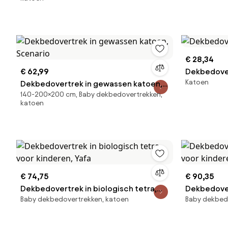
€ 28,34
€ 62,99
Dekbedover
Katoen
Dekbedovertrek in gewassen katoen,
140-200×200 cm, Baby dekbedovertrekken,
Scenario
katoen
€ 74,75
€ 90,35
Dekbedovertrek in biologisch tetra,
Dekbedover
Baby dekbedovertrekken, katoen
Baby dekbed
voor kinderen, Yafa
voor kinder