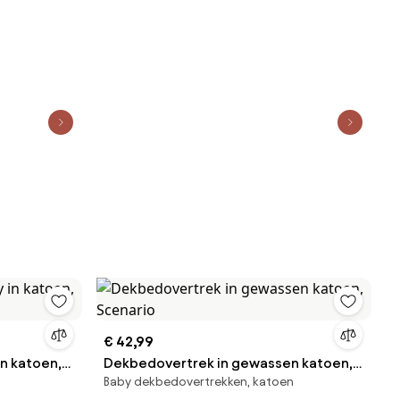
€ 42,99
n katoen,
Dekbedovertrek in gewassen katoen,
Baby dekbedovertrekken, katoen
Scenario