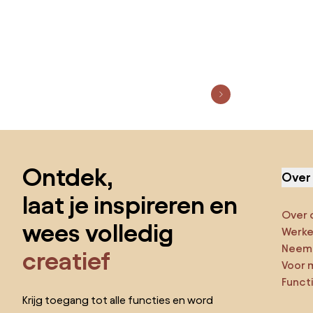
Sla de voettekst over, ga naar het begin van de pagina
Ontdek,
Over
laat je inspireren en
Over 
wees volledig
Werken
Neem 
creatief
Voor 
Funct
Krijg toegang tot alle functies en word