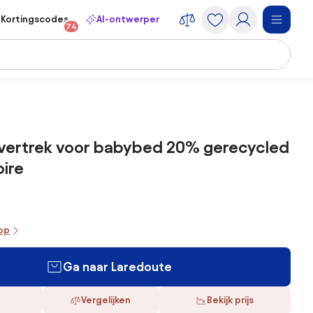
Kortingscodes
AI-ontwerper
74
ertrek voor babybed 20% gerecycled
oire
oop
Ga naar Laredoute
Vergelijken
Bekijk prijs