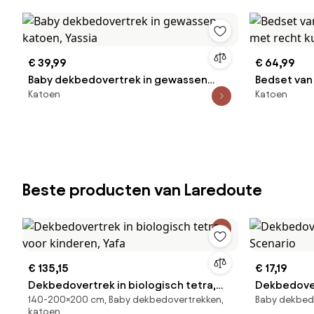
€ 39,99
€ 64,99
Baby dekbedovertrek in gewassen
Bedset van
Katoen
Katoen
katoen, Yassia
met recht 
caramel
Beste producten van Laredoute
€ 135,15
€ 17,19
Dekbedovertrek in biologisch tetra,
Dekbedover
140-200×200 cm, Baby dekbedovertrekken,
Baby dekbed
voor kinderen, Yafa
Scenario
katoen