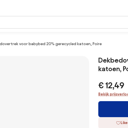
overtrek voor babybed 20% gerecycled katoen, Poire
Dekbedov
katoen, P
€ 12,49
Bekijk prijsverl
Like