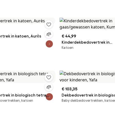
trek in katoen, Aurès
€ 44,99
Kinderdekbedovertrek in
Katoen
gaas/gewassen katoen, Ku
€ 103,35
trek in biologisch tetra,
Dekbedovertrek in biologisc
overtrekken, katoen
Baby dekbedovertrekken, katoe
en, Yafa
voor kinderen, Yafa