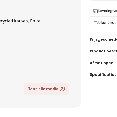
Levering vo
U kunt het
Prijsgeschied
Product besch
Afmetingen
Specificaties
Toon alle media (2)