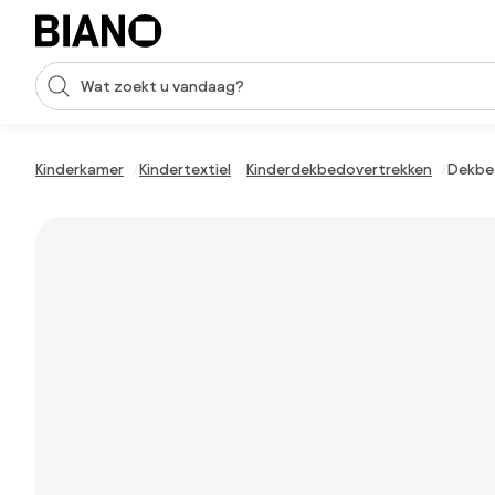
Navigatie overslaan, naar inhoud springen
Zoekopdracht invoeren
Inhoud overslaan, naar voettekst springen
Kinderkamer
Kindertextiel
Kinderdekbedovertrekken
Dekbed