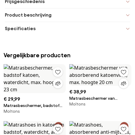
Prijsgeschiedenis
Product beschrijving
Specificaties
Vergelijkbare producten
€ 38,99
Matrasbeschermer van
€ 29,99
Moltons
absorberend katoenvlies, max.
Matrasbeschermer, badstof
hoogte 20 cm
Moltons
katoen, waterdicht, max.
hoogte 23 cm