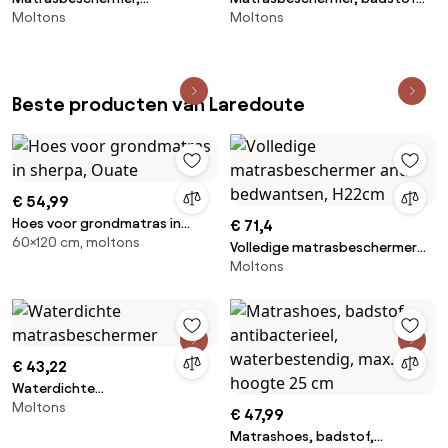
Moltons
Moltons
absorberend vlies, bio katoen,
katoen, max. hoogte 18 cm
max. hoogte 25 cm
Beste producten van Laredoute
€ 54,99
Hoes voor grondmatras in
€ 71,4
60×120 cm, moltons
sherpa, Ouate
Volledige matrasbeschermer
Moltons
anti-bedwantsen, H22cm
€ 43,22
Waterdichte
Moltons
matrasbeschermer
€ 47,99
Matrashoes, badstof,