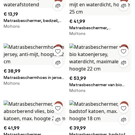
€ 13,19
Matrasbeschermer, bedzeil,
€ 41,99
Moltons
anti-mijt, waterafstotend
Matrasbeschermer,
Moltons
absorberend molton, anti-mijt
en waterdicht, hoogte 25 cm
€ 38,99
Matrasbeschermhoes in jersey,
€ 53,99
Moltons
anti-mijt, hoogte 22 cm
Matrasbeschermer van bio
Moltons
katoenjersey, waterdicht,
maximale hoogte 22 cm
€ 41,99
€ 39,99
Matrasbeschermer,
Matrasbeschermer, badstof