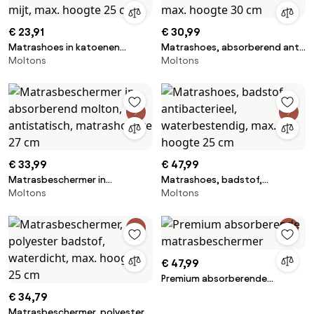
€ 23,91
€ 30,99
Matrashoes in katoenen
Matrashoes, absorberend anti-
Moltons
Moltons
badstof, waterdicht, anti-mijt,
mijtvlies, max. hoogte 30 cm
max. hoogte 25 cm
€ 33,99
€ 47,99
Matrasbeschermer in
Matrashoes, badstof,
Moltons
Moltons
absorberend molton,
antibacterieel,
antistatisch, matrashoogte 27
waterbestendig, max. hoogte
cm
25 cm
€ 47,99
Premium absorberende
matrasbeschermer
€ 34,79
Matrasbeschermer, polyester