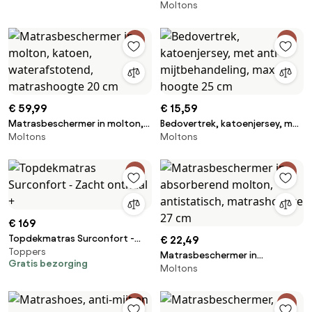
Moltons
antibacterieel,
waterbestendig, max. hoogte
25 cm
€ 59,99
€ 15,59
Matrasbeschermer in molton,
Bedovertrek, katoenjersey, met
Moltons
Moltons
katoen, waterafstotend,
anti-mijtbehandeling, max.
matrashoogte 20 cm
hoogte 25 cm
€ 169
Topdekmatras Surconfort -
€ 22,49
Toppers
Zacht onthaal +
Matrasbeschermer in
Gratis bezorging
Moltons
absorberend molton,
antistatisch, matrashoogte 27
cm