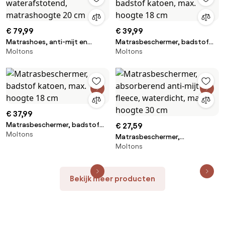
€ 79,99
€ 39,99
Matrashoes, anti-mijt en
Matrasbeschermer, badstof
Moltons
Moltons
waterafstotend,
katoen, max. hoogte 18 cm
matrashoogte 20 cm
€ 37,99
Matrasbeschermer, badstof
€ 27,59
Moltons
katoen, max. hoogte 18 cm
Matrasbeschermer,
Moltons
absorberend anti-mijt fleece,
waterdicht, max. hoogte 30
cm
Bekijk meer producten