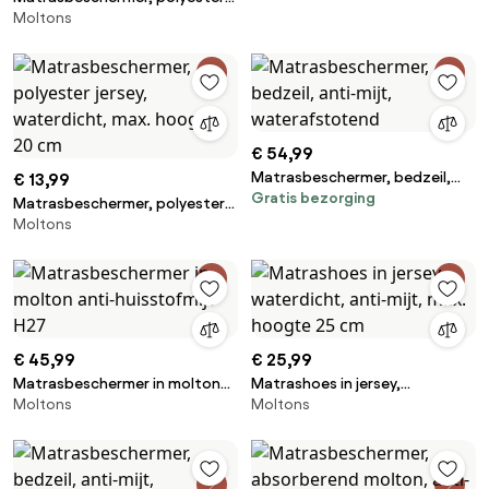
Moltons
badstof, waterdicht, max.
hoogte 25 cm
€ 54,99
Matrasbeschermer, bedzeil,
€ 13,99
Gratis bezorging
anti-mijt, waterafstotend
Matrasbeschermer, polyester
Moltons
jersey, waterdicht, max.
hoogte 20 cm
€ 45,99
€ 25,99
Matrasbeschermer in molton
Matrashoes in jersey,
Moltons
Moltons
anti-huisstofmijt H27
waterdicht, anti-mijt, max.
hoogte 25 cm