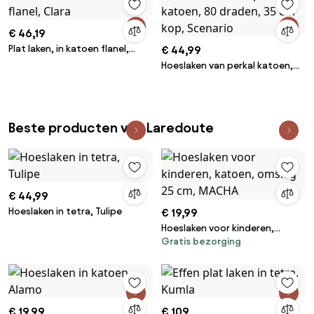
€ 46,19
Plat laken, in katoen flanel,
€ 44,99
Clara
Hoeslaken van perkal katoen,
80 draden, 35 cm kop, Scenario
Beste producten van Laredoute
€ 44,99
Hoeslaken in tetra, Tulipe
€ 19,99
Hoeslaken voor kinderen,
Gratis bezorging
katoen, omslag 25 cm, MACHA
€ 19,99
€ 109