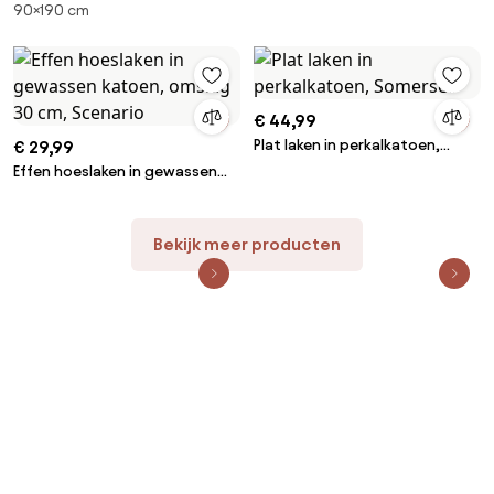
90×190 cm
omslag 30 cm, Linot
€ 44,99
Plat laken in perkalkatoen,
€ 29,99
Somerset
Effen hoeslaken in gewassen
katoen, omslag 30 cm,
Scenario
Bekijk meer producten