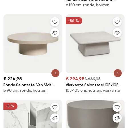
⌀ 120 cm, ronde, houten
Cirela Ø120 Cm - Sklum
-56 %
€ 224,95
€ 294,95
€ 669,95
Ronde Salontafel Van Mdf
Vierkante Salontafel 105x105
⌀ 90 cm, ronde, houten
105×105 cm, houten, vierkante
Cirela Ø90 Cm - Sklum
Cm In Cement Maelis Lichtgrijs
- Sklum
-5 %