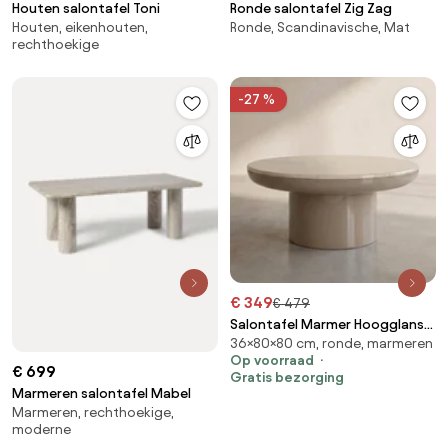
Houten salontafel Toni
Ronde salontafel Zig Zag
Houten, eikenhouten,
Ronde, Scandinavische, Mat
rechthoekige
-27 %
€ 349
€ 479
Salontafel Marmer Hoogglans
36×80×80 cm, ronde, marmeren
Rond - 80 X 80cm.
Op voorraad
€ 699
Gratis bezorging
Marmeren salontafel Mabel
Marmeren, rechthoekige,
moderne