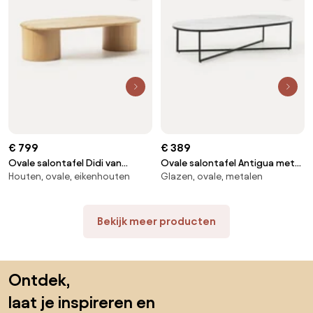
€ 799
€ 389
Ovale salontafel Didi van
Ovale salontafel Antigua met
Houten, ovale, eikenhouten
Glazen, ovale, metalen
eikenhout
glazen tafelblad in marmerlook
Bekijk meer producten
Sla de voettekst over, ga naar het begin van de pagina
Ontdek,
laat je inspireren en