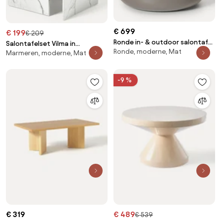
€ 699
€ 199
€ 209
Ronde in- & outdoor salontafel
Salontafelset Vilma in
Ronde, moderne, Mat
Rona
Marmeren, moderne, Mat
marmerlook, 2-delig
-9 %
€ 319
€ 489
€ 539