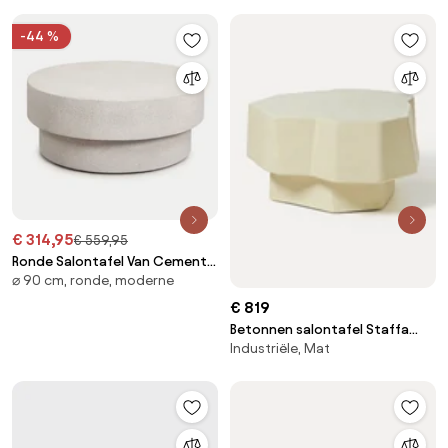
-44 %
€ 314,95
€ 559,95
Ronde Salontafel Van Cement
⌀ 90 cm, ronde, moderne
Selara Ø90 Cm & Lichtgrijs -
Sklum
€ 819
Betonnen salontafel Staffa
Industriële, Mat
met organische vorm