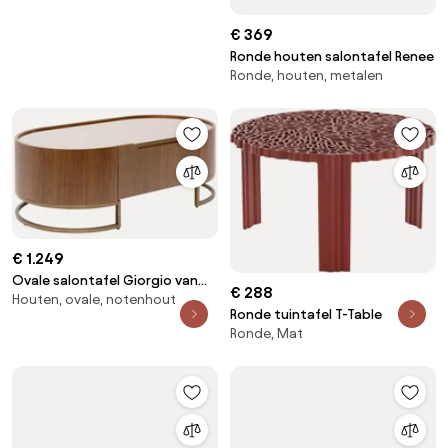
€ 369
Ronde houten salontafel Renee
Ronde, houten, metalen
€ 1.249
Ovale salontafel Giorgio van
€ 288
Houten, ovale, notenhout
walnoothout
Ronde tuintafel T-Table
Ronde, Mat