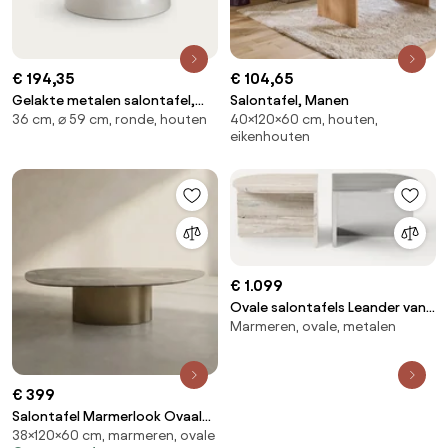
€ 194,35
€ 104,65
Gelakte metalen salontafel,
Salontafel, Manen
36 cm, ⌀ 59 cm, ronde, houten
40×120×60 cm, houten,
Rouva
eikenhouten
€ 1.099
Ovale salontafels Leander van
Marmeren, ovale, metalen
metaal en marmer, 2-delig
€ 399
Salontafel Marmerlook Ovaal
38×120×60 cm, marmeren, ovale
Bruin - 120 X 60cm.