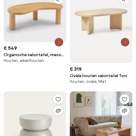
€ 549
Organische salontafel, massief
Houten, eikenhouten
eiken, lengte 118 cm, RODI
€ 319
Ovale houten salontafel Toni
Houten, ovale, Mat