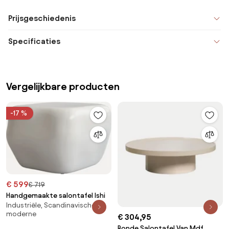
Prijsgeschiedenis
Specificaties
Vergelijkbare producten
-17 %
€ 599
€ 719
Handgemaakte salontafel Ishi
Industriële, Scandinavische,
moderne
€ 304,95
Ronde Salontafel Van Mdf