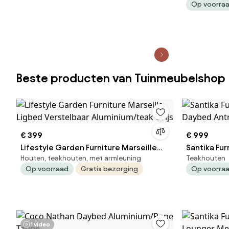
Op voorra
Greywash/Ta
Ligstoel tuin | 
Tuinmeube
Beste producten van Tuinmeubelshop
€ 399
€ 999
Lifestyle Garden Furniture Marseille
Santika Fur
Houten, teakhouten, met armleuning
Teakhouten
Ligbed Verstelbaar Aluminium/teak
Daybed Ant
Op voorraad
Gratis bezorging
Op voorra
Grijs
1 video