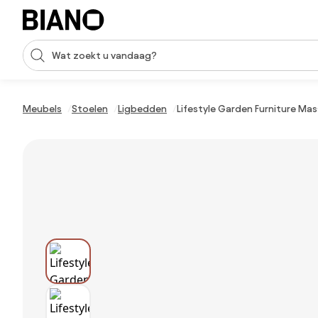
Navigatie overslaan, naar inhoud springen
Zoekopdracht invoeren
Inhoud overslaan, naar voettekst springen
Meubels
Stoelen
Ligbedden
Lifestyle Garden Furniture Ma