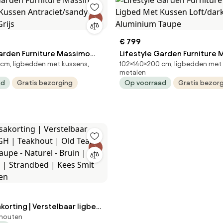
€ 799
Garden Furniture Massimo
Lifestyle Garden Furniture
cm, ligbedden met kussens,
102×140×200 cm, ligbedden met 
 Kussen Antraciet/sandy
Ligbed Met Kussen Loft/dar
metalen
Grijs
Aluminium Taupe
ad
Gratis bezorging
Op voorraad
Gratis bezor
korting | Verstelbaar ligbed
khouten