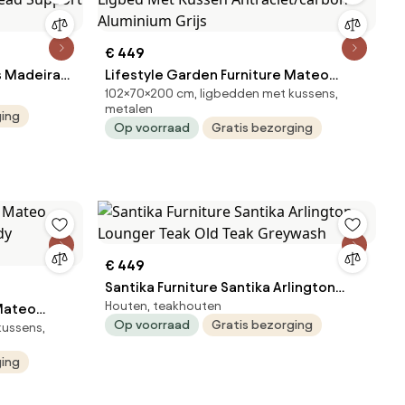
€ 449
s Madeira
Lifestyle Garden Furniture Mateo
102×70×200 cm, ligbedden met kussens,
ead
Ligbed Met Kussen Antraciet/carbon
metalen
ging
Aluminium Grijs
Op voorraad
Gratis bezorging
€ 449
Santika Furniture Santika Arlington
Houten, teakhouten
 Mateo
Lounger Teak Old Teak Greywash
Op voorraad
Gratis bezorging
kussens,
ndy
ging