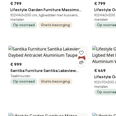
€ 799
€ 799
Lifestyle Garden Furniture Massimo
Lifestyle 
102×140×200 cm, ligbedden met kussens,
102×140×200 
Ligbed Met Kussen Loft/carbon
Ligbed Met
metalen
metalen
Aluminium Taupe
Aluminium 
Op voorraad
Gratis bezorging
Op voorra
€ 999
Santika Furniture Santika Lakeview
€ 449
Teakhouten
Daybed Antraciet Aluminium Taupe
Lifestyle 
Op voorraad
Gratis bezorging
102×70×200 c
Ligbed Met
metalen
Aluminium 
Op voorra