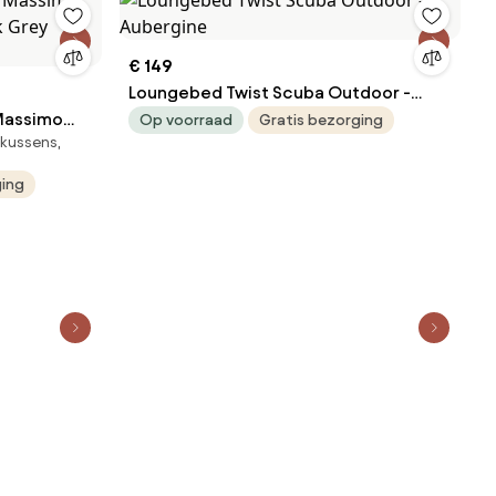
€ 149
Loungebed Twist Scuba Outdoor -
 Massimo
Aubergine
Op voorraad
Gratis bezorging
kussens,
k Grey
ging