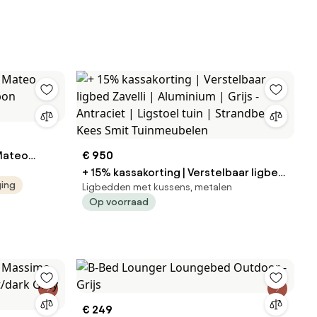
 Mateo
€ 950
rbon
+ 15% kassakorting | Verstelbaar ligbed
ging
Ligbedden met kussens, metalen
Zavelli | Aluminium | Grijs - Antraciet |
Op voorraad
Ligstoel tuin | Strandbed | Kees Smit
Tuinmeubelen
€ 249