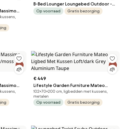
B-Bed Lounger Loungebed Outdoor -
 Massimo
Grijs
Op voorraad
Gratis bezorging
kussens,
t/dark
ging
€ 449
 Massimo
Lifestyle Garden Furniture Mateo
kussens,
102×70×200 cm, ligbedden met kussens,
et/moss
Ligbed Met Kussen Loft/dark Grey
metalen
Aluminium Taupe
ging
Op voorraad
Gratis bezorging