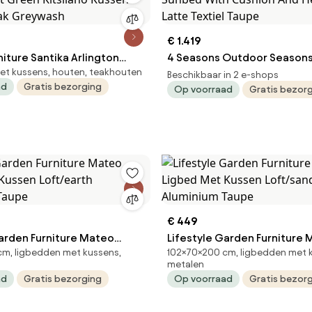
€ 1.419
niture Santika Arlington
4 Seasons Outdoor Season
et kussens, houten, teakhouten
t Green Kitsilano Kussen
Sunbed With Cushion And H
Beschikbaar in 2 e-shops
ad
Gratis bezorging
Op voorraad
Gratis bezor
eak Greywash
Support Latte Textiel Taupe
€ 449
Garden Furniture Mateo
Lifestyle Garden Furniture
m, ligbedden met kussens,
102×70×200 cm, ligbedden met 
 Kussen Loft/earth
Ligbed Met Kussen Loft/sa
metalen
Taupe
Aluminium Taupe
ad
Gratis bezorging
Op voorraad
Gratis bezor