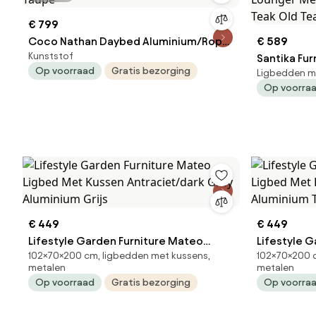
€ 799
Coco Nathan Daybed Aluminium/Rope
€ 589
Kunststof
Taupe
Santika Fur
Op voorraad
Gratis bezorging
Ligbedden m
Lounger Me
Op voorra
Teak Old T
€ 449
€ 449
Lifestyle Garden Furniture Mateo
Lifestyle 
102×70×200 cm, ligbedden met kussens,
102×70×200 c
Ligbed Met Kussen Antraciet/dark
Ligbed Met
metalen
metalen
Grey Aluminium Grijs
Aluminium 
Op voorraad
Gratis bezorging
Op voorra