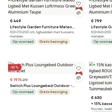
€ 449
€ 799
Lifestyle Garden Furniture Mateo
Lifestyle 
102×70×200 cm, ligbedden met kussens,
102×140×200 
Ligbed Met Kussen Loft/moss Green
Ligbed Met
metalen
metalen
Aluminium Taupe
Aluminium 
Op voorraad
Gratis bezorging
Op voorra
-10 %
€ 197
€ 219
Switch Plus Loungebed Outdoor -
Antraciet
Op voorraad
Gratis bezorging
€ 630
+ 15% kassa
Houten, tea
ROUGH | Teakhout | Old Teak