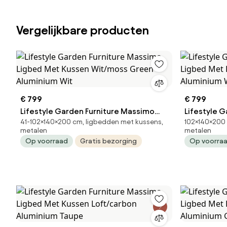
Vergelijkbare producten
€ 799
€ 799
Lifestyle Garden Furniture Massimo
Lifestyle 
41-102×140×200 cm, ligbedden met kussens,
102×140×200 
Ligbed Met Kussen Wit/moss Green
Ligbed Met
metalen
metalen
Aluminium Wit
Aluminium 
Op voorraad
Gratis bezorging
Op voorra