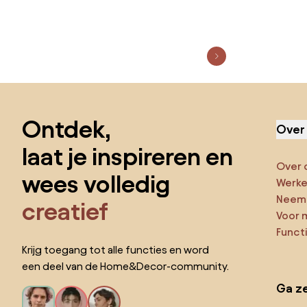
Sla de voettekst over, ga naar het begin van de pagina
Ontdek,
Over
laat je inspireren en
Over 
wees volledig
Werken
Neem 
creatief
Voor 
Funct
Krijg toegang tot alle functies en word
een deel van de Home&Decor-community.
Ga ze