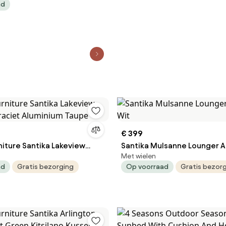
ad
upe - Naturel - Bruin |
Strandbed | Kees Smit
len
€ 399
niture Santika Lakeview
Santika Mulsanne Lounger 
Met wielen
raciet Aluminium Taupe
Wit
ad
Gratis bezorging
Op voorraad
Gratis bezor