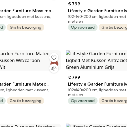
€ 799
Garden Furniture Massimo
Lifestyle Garden Furniture
cm, ligbedden met kussens,
102×140×200 cm, ligbedden met 
 Kussen Antraciet/carbon
Ligbed Met Kussen Antracie
metalen
Grijs
Grey Aluminium Grijs
ad
Gratis bezorging
Op voorraad
Gratis bezor
€ 799
Garden Furniture Mateo
Lifestyle Garden Furniture
m, ligbedden met kussens,
102×140×200 cm, ligbedden met 
 Kussen Wit/carbon
Ligbed Met Kussen Antraci
metalen
Wit
Green Aluminium Grijs
ad
Gratis bezorging
Op voorraad
Gratis bezor