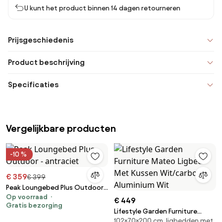
U kunt het product binnen 14 dagen retourneren
Prijsgeschiedenis
Product beschrijving
Specificaties
Vergelijkbare producten
-10 %
€ 359
€ 399
Peak Loungebed Plus Outdoor -
Op voorraad
antraciet
€ 449
Gratis bezorging
Lifestyle Garden Furniture
102×70×200 cm, ligbedden met
Mateo Ligbed Met Kussen