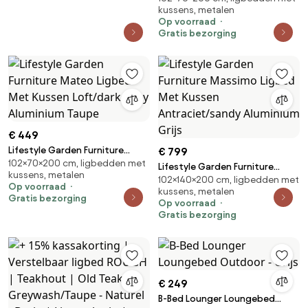
kussens, metalen
Wit/carbon Aluminium Wit
Op voorraad
Gratis bezorging
€ 449
Lifestyle Garden Furniture
€ 799
102×70×200 cm, ligbedden met
Mateo Ligbed Met Kussen
Lifestyle Garden Furniture
kussens, metalen
Loft/dark Grey Aluminium Taupe
102×140×200 cm, ligbedden met
Massimo Ligbed Met Kussen
Op voorraad
kussens, metalen
Antraciet/sandy Aluminium Grijs
Gratis bezorging
Op voorraad
Gratis bezorging
€ 249
B-Bed Lounger Loungebed