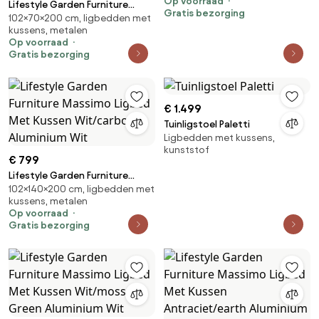
Op voorraad
Outdoor - Pastel Grijs
Lifestyle Garden Furniture
Gratis bezorging
102×70×200 cm, ligbedden met
Mateo Ligbed Met Kussen
kussens, metalen
Loft/moss Green Aluminium
Op voorraad
Taupe
Gratis bezorging
€ 1.499
Tuinligstoel Paletti
Ligbedden met kussens,
kunststof
€ 799
Lifestyle Garden Furniture
102×140×200 cm, ligbedden met
Massimo Ligbed Met Kussen
kussens, metalen
Wit/carbon Aluminium Wit
Op voorraad
Gratis bezorging