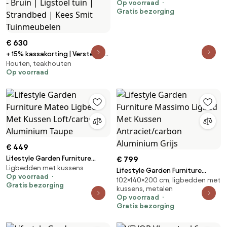
Op voorraad
Outdoor - Grijs
Gratis bezorging
€ 630
+ 15% kassakorting | Verstelbaar
Houten, teakhouten
ligbed ROUGH | Teakhout | Old
Op voorraad
Teak Greywash/Taupe - Naturel
- Bruin | Ligstoel tuin |
Strandbed | Kees Smit
Tuinmeubelen
€ 449
Lifestyle Garden Furniture
€ 799
Ligbedden met kussens
Mateo Ligbed Met Kussen
Lifestyle Garden Furniture
Op voorraad
Loft/carbon Aluminium Taupe
102×140×200 cm, ligbedden met
Massimo Ligbed Met Kussen
Gratis bezorging
kussens, metalen
Antraciet/carbon Aluminium
Op voorraad
Grijs
Gratis bezorging