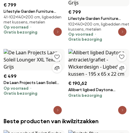
€ 799
Lifestyle Garden Furniture
€ 799
41-102×140×200 cm, ligbedden
Massimo Ligbed Met Kussen
Lifestyle Garden Furniture
met kussens, metalen
Wit/moss Green Aluminium Wit
102×140×200 cm, ligbedden met
Massimo Ligbed Met Kussen
Op voorraad
kussens, metalen
Antraciet/earth Aluminium Grijs
Gratis bezorging
Op voorraad
Gratis bezorging
€ 499
De Laan Projects Laan Soleil
€ 190,62
Op voorraad
Lounger XXL Textiel Grijs
Allibert ligbed Daytona
Gratis bezorging
Gratis bezorging
antraciet/grafiet -
Wickerdesign - Ligbed en
kussen - 195 x 65 x 22 cm
Beste producten van ikwilzitzakken