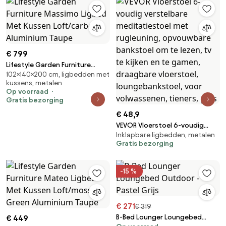
€ 799
Lifestyle Garden Furniture
102×140×200 cm, ligbedden met
Massimo Ligbed Met Kussen
kussens, metalen
Loft/carbon Aluminium Taupe
Op voorraad
Gratis bezorging
€ 48,9
VEVOR Vloerstoel 6-voudig
Inklapbare ligbedden, metalen
verstelbare meditatiestoel
Gratis bezorging
met rugleuning, opvouwbare
bankstoel om te lezen, tv te
kijken en te gamen, draagbare
-15 %
vloerstoel, loungebankstoel,
voor volwassenen, tieners, grijs
€ 271
€ 319
B-Bed Lounger Loungebed
€ 449