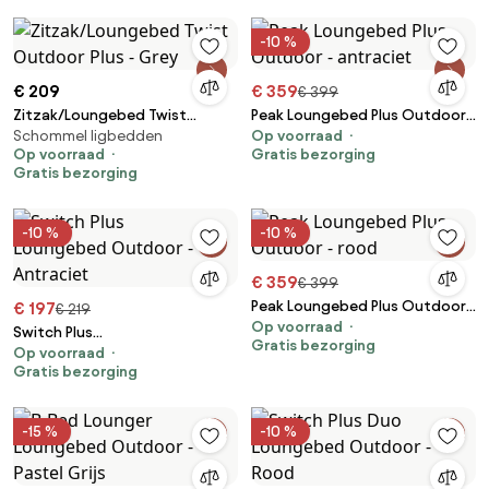
-10 %
€ 209
€ 359
€ 399
Zitzak/Loungebed Twist
Peak Loungebed Plus Outdoor -
Schommel ligbedden
Op voorraad
Outdoor Plus - Grey
antraciet
Op voorraad
Gratis bezorging
Gratis bezorging
-10 %
-10 %
€ 359
€ 399
Peak Loungebed Plus Outdoor -
€ 197
€ 219
Op voorraad
rood
Switch Plus
Gratis bezorging
Op voorraad
Loungebed Outdoor -
Gratis bezorging
Antraciet
-15 %
-10 %