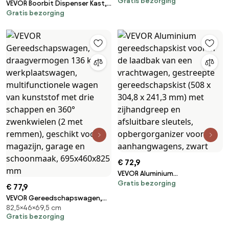
Gratis bezorging
gereedschapskist voor
VEVOR Boorbit Dispenser Kast,
laadbak, afsluitbaar 64 L
Gratis bezorging
Boorbit Organizer met Vijf
gereedschapskist,
Laden voor Boorbit Dispensers
opbergruimte,
Nr. 1 tot Nr. 60 Gemaakt van
gereedschapskist,
Staal met Labels, Stapelbare
laadvermogen 30 kg,
Boorbit Dispenser voor het
gereedschapskistorganizer
Opbergen van Boren en
voor campers, auto's, enz.
Graveerbits
€ 72,9
VEVOR Aluminium
Gratis bezorging
gereedschapskist voor in de
€ 77,9
laadbak van een vrachtwagen,
VEVOR Gereedschapswagen,
gestreepte gereedschapskist
82,5×46×69,5 cm
draagvermogen 136 kg,
(508 x 304,8 x 241,3 mm) met
Gratis bezorging
werkplaatswagen,
zijhandgreep en afsluitbare
multifunctionele wagen van