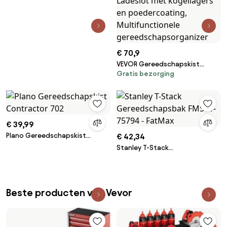
€ 70,9
VEVOR Gereedschapskist
Gratis bezorging
520x218x361 mm,
Gereedschapskist met 4 laden,
Gereedschapskoffer met EVA-
inzetstukken, Ladeslot met
kogellagers en poedercoating,
€ 39,99
Multifunctionele
gereedschapsorganizer
Plano Gereedschapskist
€ 42,34
Contractor 702
Stanley T-Stack
Gereedschapsbak FMST1-
75794 - FatMax
Beste producten van Vevor