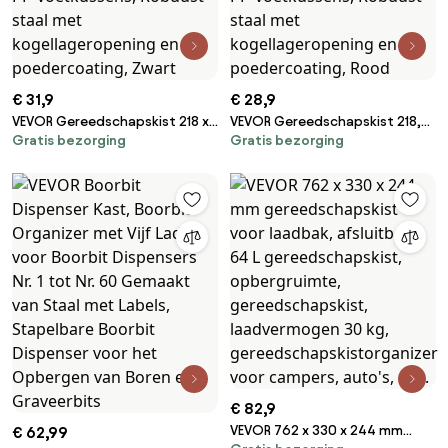
€ 31,9
€ 28,9
VEVOR Gereedschapskist 218 x
VEVOR Gereedschapskist 218,4
Gratis bezorging
Gratis bezorging
118 x 205 mm, Metalen
x 118 x 120 mm,
gereedschapskist met 5 laden,
Gereedschapskist met 3 laden,
Gereedschapskoffer met EVA-
Gereedschapskoffer met EVA-
inzetstukken en PP-
inzetstukken en PP-
voetkussens, Robuust staal
voetkussens, Robuust staal
met kogellageropening en
met kogellageropening en
poedercoating, Zwart
poedercoating, Rood
€ 82,9
VEVOR 762 x 330 x 244 mm
€ 62,99