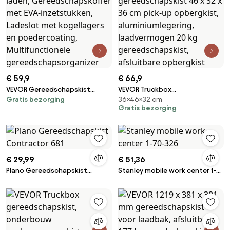
€ 59,9
€ 66,9
VEVOR Gereedschapskist
VEVOR Truckbox
Gratis bezorging
36×46×32 cm
520x218x304mm,
gereedschapskist, onderbouw
Gratis bezorging
Gereedschapskist met 3 laden,
aanhangwagenkist,
Gereedschapskoffer met EVA-
gereedschapskist 46 x 32 x 36
inzetstukken, Ladeslot met
cm pick-up opbergkist,
kogellagers en poedercoating,
aluminiumlegering,
Multifunctionele
laadvermogen 20 kg
€ 29,99
€ 51,36
gereedschapsorganizer
gereedschapskist, afsluitbare
Plano Gereedschapskist
Stanley mobile work center 1-
opbergkist
Contractor 681
70-326