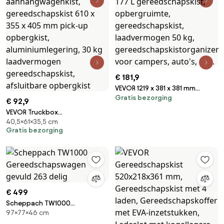
€ 181,9
VEVOR 1219 x 381 x 381 mm
Gratis bezorging
gereedschapskist voor
€ 92,9
laadbak, afsluitbaar 177 L
VEVOR Truckbox
gereedschapskist,
40,5×61×35,5 cm
gereedschapskist, onderbouw
opbergruimte,
Gratis bezorging
aanhangwagenkist,
gereedschapskist,
gereedschapskist 610 x 355 x
laadvermogen 50 kg,
405 mm pick-up opbergkist,
gereedschapskistorganizer
aluminiumlegering, 30 kg
voor campers, auto's, enz.
laadvermogen
gereedschapskist, afsluitbare
€ 499
opbergkist
Scheppach TW1000
97×77×46 cm
Gereedschapswagen gevuld
263 delig