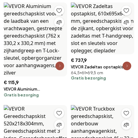
sleutels, opbergorganizer voor
kunststof met drie schappen
aanhangwagens, zwart
en 360° zwenkwielen (2 met
remmen), geschikt voor
magazijn, garage en
schoonmaak, 695x460x825
mm
€ 737,9
VEVOR Zadeltas opstapkist,
64,5×61×69,5 cm
610x695x645 mm,
Gratis bezorging
gereedschapskist aan de
€ 115,9
zijkant, opbergkist voor
VEVOR Aluminium
zadeltas met T-handgreep,
Gratis bezorging
gereedschapskist voor in de
slot en sleutels voor oplegger,
laadbak van een vrachtwagen,
dieplader
gestreepte gereedschapskist
(762 x 330,2 x 330,2 mm) met
zijhandgreep en T-Lock-sleutel,
opbergorganizer voor
aanhangwagens, zilver