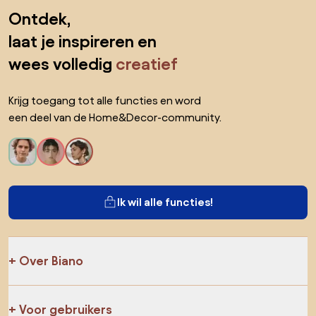
opbergkist
Sla de voettekst over, ga naar het begin van de pagina
Ontdek,
laat je inspireren en
wees volledig
creatief
Krijg toegang tot alle functies en word
een deel van de Home&Decor-community.
Ik wil alle functies!
Over Biano
Voor gebruikers