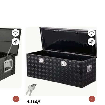
€ 386,9