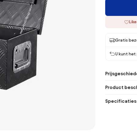
Like
Gratis bez
U kunt het
Prijsgeschied
Product besch
Specificaties