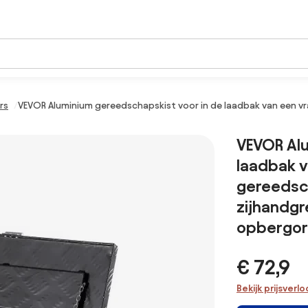
rs
VEVOR Aluminium gereedschapskist voor in de laadbak van een v
VEVOR Alu
laadbak 
gereedsch
zijhandgr
opbergor
€ 72,9
Bekijk prijsverl