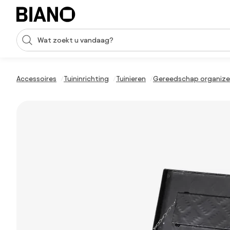
Navigatie overslaan, naar inhoud springen
Zoekopdracht invoeren
Inhoud overslaan, naar voettekst springen
Accessoires
Tuininrichting
Tuinieren
Gereedschap organize