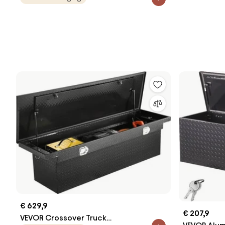
van een vrachtwagen, gestreepte
afsluitbare
gereedschapskist (406 x 190 x 254
aanhangwag
mm) met zij- en bovenhandgreep,
x 330,2 x 
opbergorganizer voor aanhanger,
camper, zwart
€ 629,9
€ 207,9
VEVOR Crossover Truck