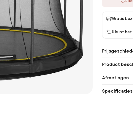
Like
Gratis bez
U kunt het
Prijsgeschied
Product besch
Afmetingen
Specificaties