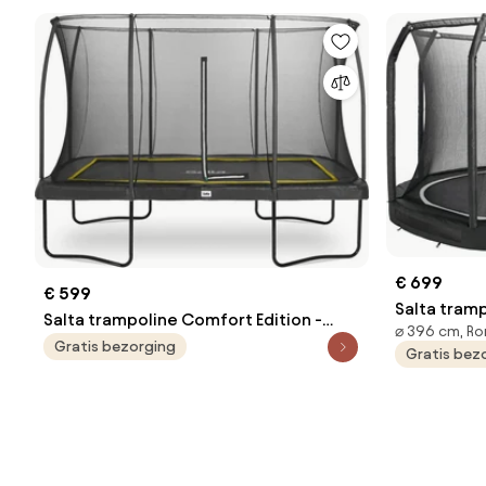
€ 699
€ 599
Salta tram
Salta trampoline Comfort Edition -
⌀ 396 cm, R
Diameter 3
366x244 cm - Rechthoekig - zwart
Gratis bezorging
Gratis bez