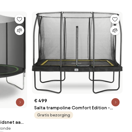
€ 499
Salta trampoline Comfort Edition -
305x214 cm - Rechthoekig - zwart
Gratis bezorging
eidsnet aan
 Ronde
o 10FT