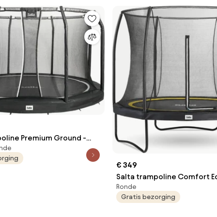
poline Premium Ground -
onde
96 cm - Rond - zwart
orging
€ 349
Salta trampoline Comfort Ed
Ronde
Diameter 305 cm - Rond - Z
Gratis bezorging