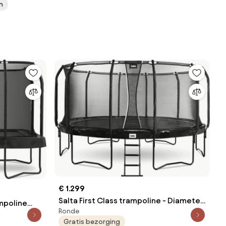
n
€ 1.299
Salta First Class trampoline - Diameter
ampoline
Ronde
487cm - Rond zwart
thoekig
Gratis bezorging