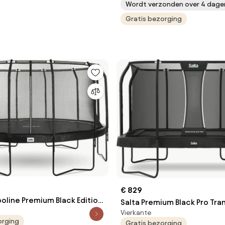
Wordt verzonden over 4 dage
Gratis bezorging
€ 829
oline Premium Black Edition
Salta Premium Black Pro Tr
 457 cm - Rond - zwart
Vierkante
Zwart - 360x240 cm - Rech
orging
Gratis bezorging