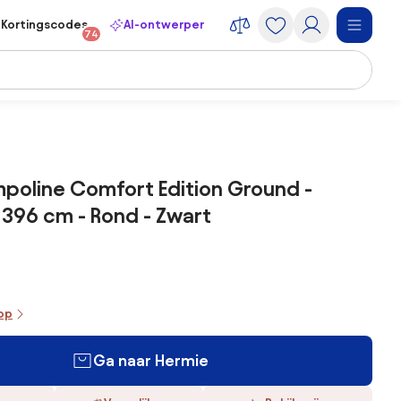
Kortingscodes
AI-ontwerper
74
mpoline Comfort Edition Ground -
396 cm - Rond - Zwart
oop
Ga naar Hermie