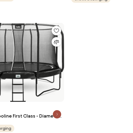
oline First Class - Diameter
ond - Zwart
orging