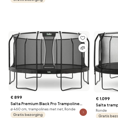
€ 899
€ 1.099
Salta Premium Black Pro Trampoline
Salta tramp
⌀ 460 cm, trampolines met net, Ronde
Zwart - Ø460 cm - Rond
Ronde
- Diameter
Gratis bezorging
Gratis bez