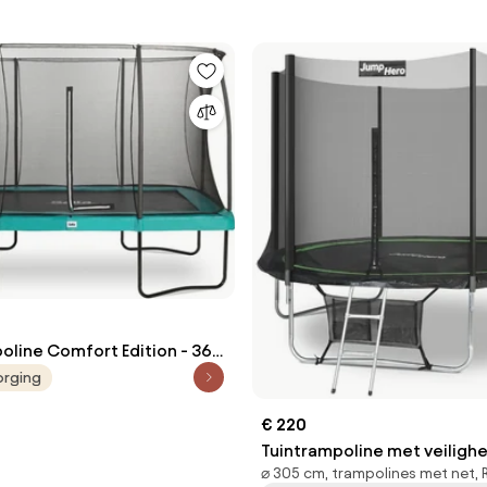
oline Comfort Edition - 366
 Rechthoekig - Groen
orging
€ 220
Tuintrampoline met veiligh
⌀ 305 cm, trampolines met net,
buitenkant 305cm Jump Her