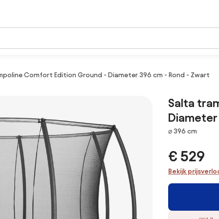
mpoline Comfort Edition Ground - Diameter 396 cm - Rond - Zwart
Salta tra
Diameter 
Afmetingen
⌀ 396 cm
€ 529
Bekijk prijsverl