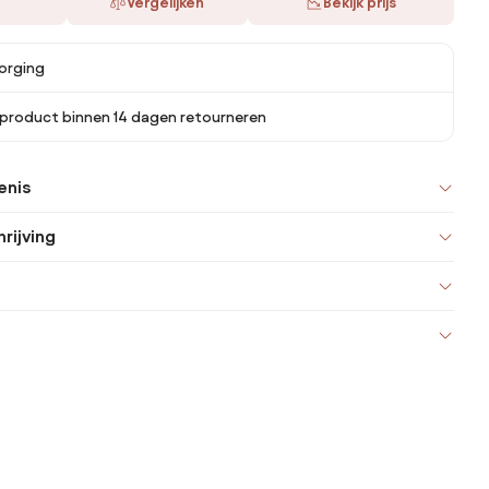
Vergelijken
Bekijk prijs
orging
 product binnen 14 dagen retourneren
enis
rijving