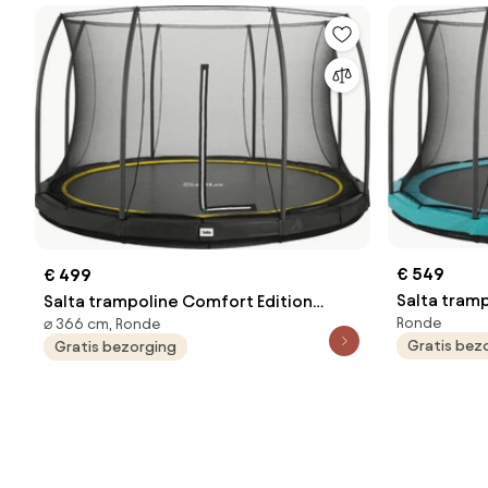
€ 549
€ 499
Salta tram
Salta trampoline Comfort Edition
Ronde
⌀ 366 cm, Ronde
Ground - D
Ground - Diameter 366 cm - Rond -
Gratis bez
Gratis bezorging
Groen
Zwart