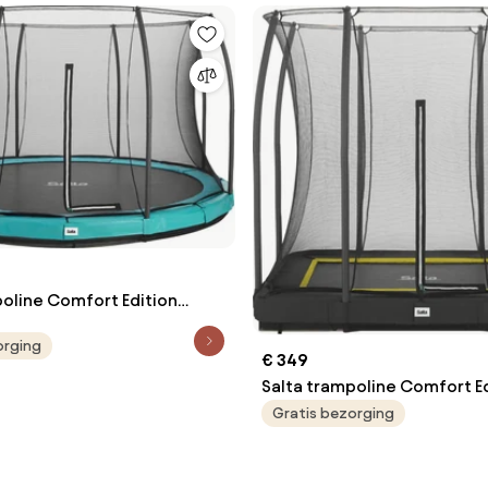
poline Comfort Edition
iameter 427 cm - Rond -
orging
€ 349
Salta trampoline Comfort E
Ground - 214 x 153 cm - Rec
Gratis bezorging
Zwart