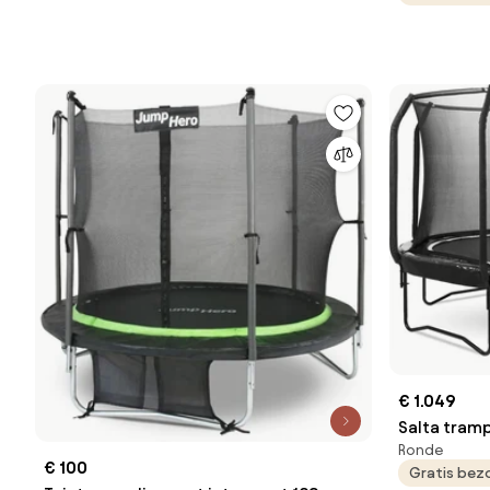
€ 1.049
Salta tramp
Ronde
427 cm - R
€ 100
Gratis bez