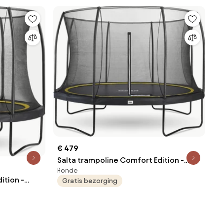
€ 479
Salta trampoline Comfort Edition -
Ronde
Diameter 366 cm - Rond - zwart
ition -
Gratis bezorging
wart