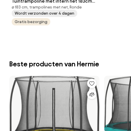
Tuintrampoline met intern net 183cm
⌀ 183 cm, trampolines met net, Ronde
Jump Hero 6FT
Wordt verzonden over 4 dagen
Gratis bezorging
Beste producten van Hermie