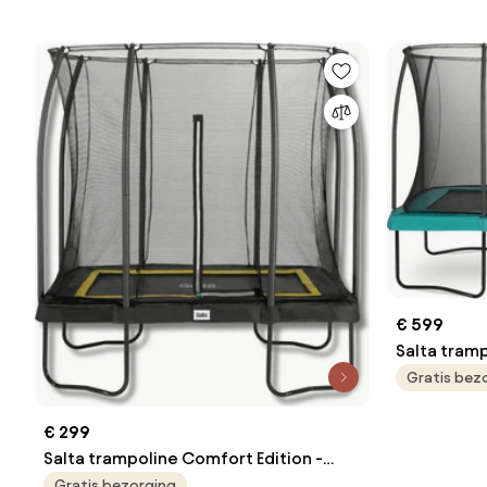
€ 599
Salta tramp
x 244 cm -
Gratis bez
€ 299
Salta trampoline Comfort Edition -
214x153 cm - Rechthoekig - zwart
Gratis bezorging