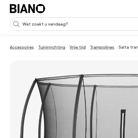
Navigatie overslaan, naar inhoud springen
Zoekopdracht invoeren
Inhoud overslaan, naar voettekst springen
Accessoires
Tuininrichting
Vrije tijd
Trampolines
Salta tra