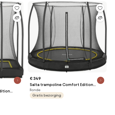
€ 349
Salta trampoline Comfort Edition
Ronde
Ground - Diameter 251 cm - Rond -
dition
Gratis bezorging
Zwart
hthoekig -