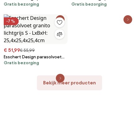
Gratis bezorging
Gratis bezorging
granito donkergrijs M - LxBxH:
granito lichtgrijs M - LxBxH:
35,5x35,5x30,4cm
35,5x35,5x30,4cm
-7 %
€ 51,99
€ 55,99
Esschert Design parasolvoet
Gratis bezorging
granito lichtgrijs S - LxBxH:
25,4x25,4x25,4cm
Bekijk meer producten