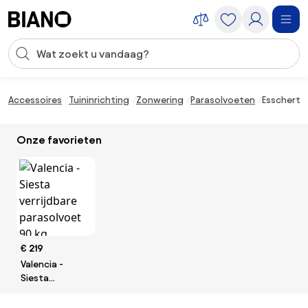
Navigatie overslaan, naar inhoud springen
Zoekopdracht invoeren
Inhoud overslaan, naar voettekst springen
Accessoires
Tuininrichting
Zonwering
Parasolvoeten
Esschert D
Onze favorieten
€ 219
Valencia -
Siesta
verrijdbare
parasolvoet 90