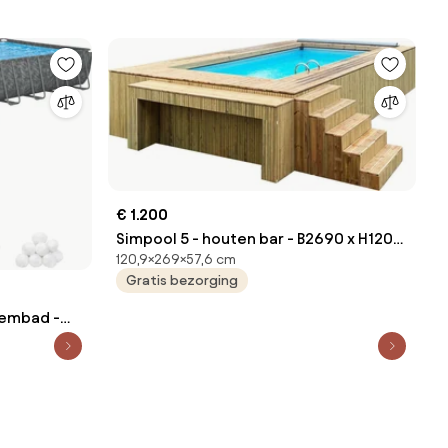
€ 1.200
Simpool 5 - houten bar - B2690 x H1209
120,9×269×57,6 cm
x D576 mm
Gratis bezorging
embad -
H132 cm |