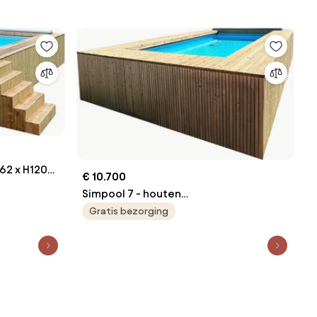
562 x H1209
€ 10.700
Simpool 7 - houten
zwembadomkadering startpakket -
Gratis bezorging
L862 x B500 x H145 cm