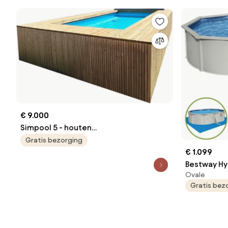
€ 9.000
Simpool 5 - houten
zwembadomkadering startpakket -
Gratis bezorging
L685 x B408 x H145 cm
€ 1.099
Bestway H
Ovale
ovaal - L61
Gratis bez