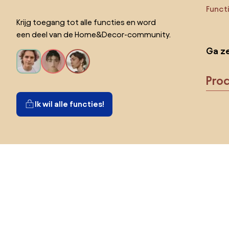
Funct
Krijg toegang tot alle functies en word
een deel van de Home&Decor-community.
Ga ze
Pro
Ik wil alle functies!
Kies land