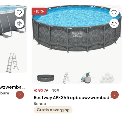
-16 %
ouwzwembad
€ 927
€ 1.099
sbare
 cm
Bestway APX365 opbouwzwembad -
Ronde
rond - L549 x diameter 132 cm | All-
Gratis bezorging
Season luxezwembad