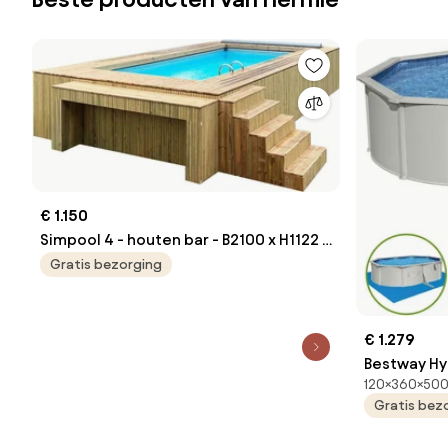
€ 1.150
Simpool 4 - houten bar - B2100 x H1122 x
D576 mm
Gratis bezorging
€ 1.279
Bestway H
120×360×500
ovaal - L50
Gratis bez
model