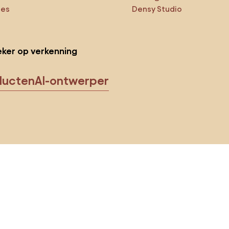
ies
Densy Studio
ker op verkenning
ducten
AI-ontwerper