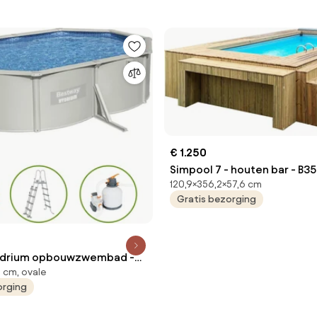
€ 1.250
Simpool 7 - houten bar - B3
120,9×356,2×57,6 cm
x D576 mm
Gratis bezorging
ydrium opbouwzwembad -
 cm, ovale
0 x B360 x H120 cm - Grijs
orging