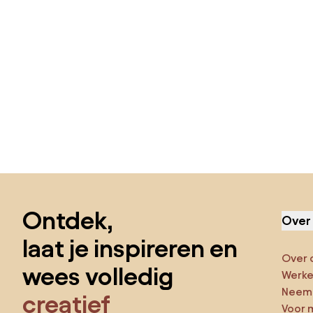
Sla de voettekst over, ga naar het begin van de pagina
Ontdek,
Over
laat je inspireren en
Over 
wees volledig
Werken
Neem 
creatief
Voor 