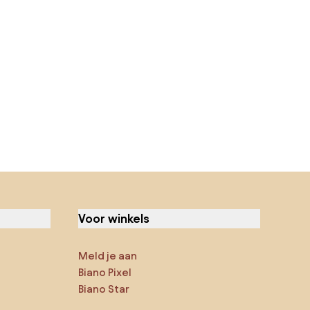
Voor winkels
Meld je aan
Biano Pixel
Biano Star