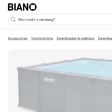
Navigatie overslaan, naar inhoud springen
Zoekopdracht invoeren
Inhoud overslaan, naar voettekst springen
Accessoires
Tuininrichting
Zwembaden & wellness
Zwemba