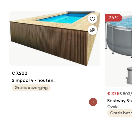
-26 %
€ 7.200
Simpool 4 - houten
zwembadomkadering startpakket -
Gratis bezorging
€ 375
€ 503,
L550 x B350 x H135 cm
Bestway St
Ovale
opbouwzwem
Gratis bez
x H100 cm