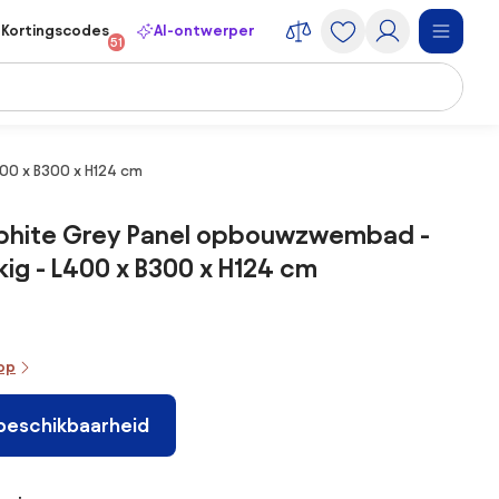
Kortingscodes
AI-ontwerper
51
00 x B300 x H124 cm
aphite Grey Panel opbouwzwembad -
ig - L400 x B300 x H124 cm
oop
 beschikbaarheid