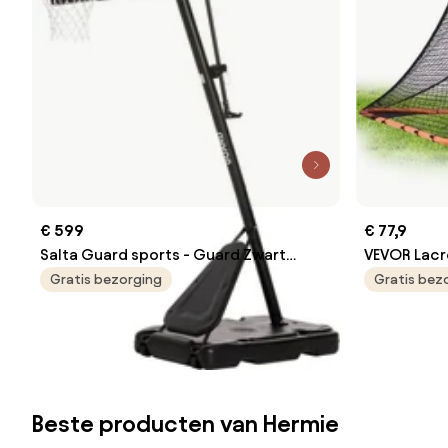
€ 599
€ 77,9
Salta Guard sports - Guard Zwart
VEVOR Lacro
basketbalpaal
Lacrosse-n
Gratis bezorging
Gratis bez
draagbaar t
de tuin, tr
snel en ee
Lacrosse-do
Beste producten van Hermie