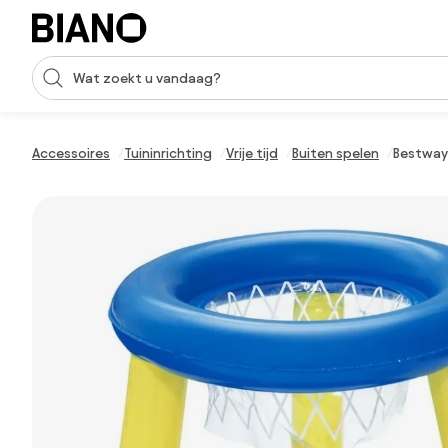
Navigatie overslaan, naar inhoud springen
Zoekopdracht invoeren
Inhoud overslaan, naar voettekst springen
Accessoires
Tuininrichting
Vrije tijd
Buiten spelen
Bestway