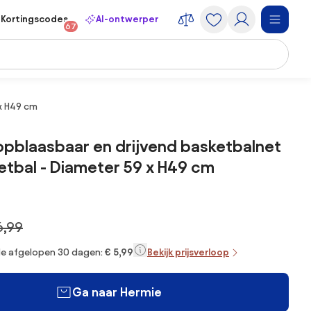
Kortingscodes
AI-ontwerper
67
x H49 cm
opblaasbaar en drijvend basketbalnet
tbal - Diameter 59 x H49 cm
6,99
 de afgelopen 30 dagen:
€ 5,99
Bekijk prijsverloop
Ga naar Hermie