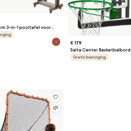
m 3-in-1 pooltafel voor
n met eettafel en
orging
tafel, 2 banken voor opslag
€ 179
ires, draagvermogen 137
Salta Center Basketbalbord 
ef keu-standaard en
Center Basketbalbord Zwar
Gratis bezorging