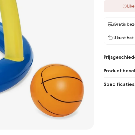
Like
Gratis bez
U kunt het
Prijsgeschied
Product besch
Specificaties