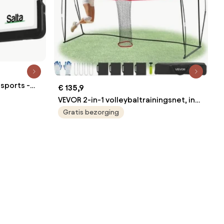
sports -
€ 135,9
t
VEVOR 2-in-1 volleybaltrainingsnet, in
hoogte verstelbare oefenapparatuur
Gratis bezorging
(1,98-2,04 m) met balretour, draagbaar
netstation, eenvoudige installatie voor
binnen- en buitengebruik