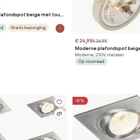
9
lafondspot beige met touw
aai- en kantelbaar - Kora
ad
Gratis bezorging
€ 24,95
€ 26,95
Moderne plafondspot beig
Moderne, 230V, metalen
draai- en kantelbaar - Go
Op voorraad
-11 %