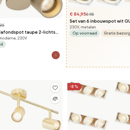
€ 84,95
€ 115
Set van 6 inbouwspot wit G
,95
230V, metalen
kantelbaar trimless - Oneo
afondspot taupe 2-lichts
Op voorraad
Gratis bezor
 moderne, 230V
 - Michael
ad
-8 %