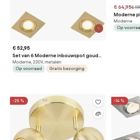
€ 64,95
€ 11
Moderne p
Moderne
3-lichts dr
Op voorra
€ 52,95
Set van 6 Moderne inbouwspot goud
Moderne, 230V, metalen
vierkant IP44 - Xena
Op voorraad
Gratis bezorging
-25 %
-14 %