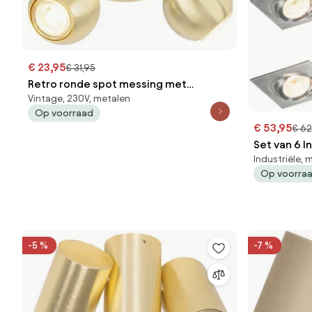
€ 23,95
€ 31,95
Retro ronde spot messing met
Vintage, 230V, metalen
plafondplaat 2-lichts - Gissi
Op voorraad
€ 53,95
€ 62
Set van 6 
Industriële,
- Lock 1
Op voorra
-5 %
-7 %