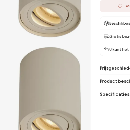
Like
Beschikbaa
Gratis bez
U kunt het
Prijsgeschied
Product besch
Specificaties