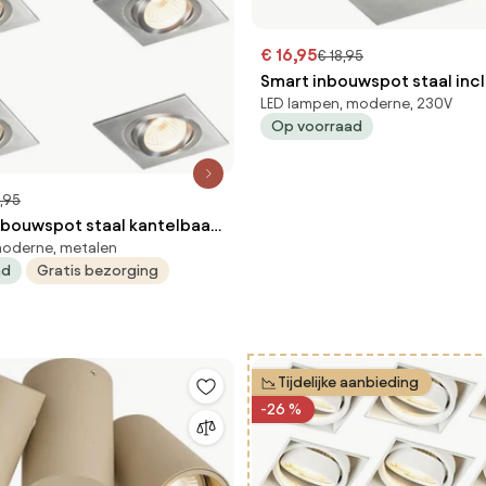
€ 16,95
€ 18,95
Smart inbouwspot staal incl
LED lampen, moderne, 230V
kantelbaar - Lock 1
Op voorraad
,95
Inbouwspot staal kantelbaar
 moderne, metalen
ad
Gratis bezorging
Tijdelijke aanbieding
-26 %