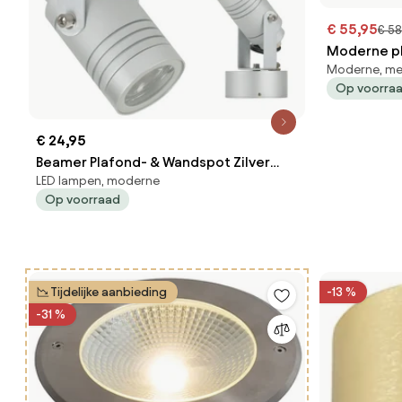
€ 55,95
€ 58
Moderne p
Moderne, me
lichts vers
Op voorra
€ 24,95
Beamer Plafond- & Wandspot Zilver
LED lampen, moderne
met LED
Op voorraad
Tijdelijke aanbieding
-13 %
-31 %