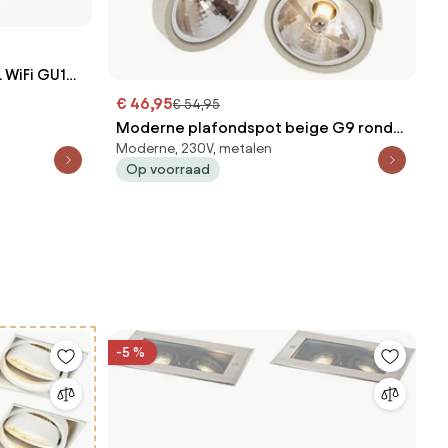
. WiFi GU10
€ 46,95
€ 54,95
Moderne plafondspot beige G9 rond
Moderne, 230V, metalen
draai- en kantelbaar 2-lichts - Go
Op voorraad
-5 %