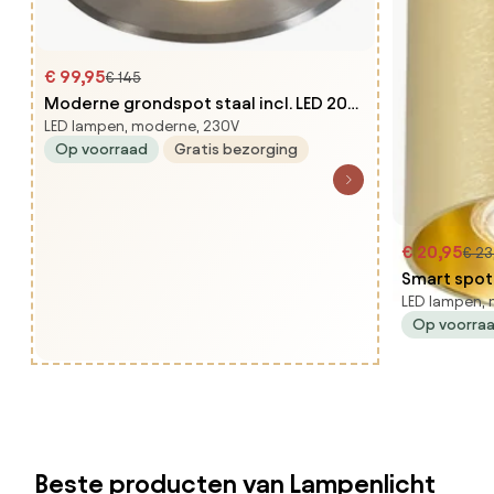
€ 99,95
€ 145
Moderne grondspot staal incl. LED 20W
LED lampen, moderne, 230V
- Bridge
Op voorraad
Gratis bezorging
€ 20,95
€ 23
Smart spot 
LED lampen,
Op voorra
Beste producten van Lampenlicht