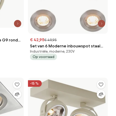
€ 42,95
e G9 rond
€ 49,95
Set van 6 Moderne inbouwspot staal
Industriële, moderne, 230V
rond IP44 - Xena
Op voorraad
-15 %