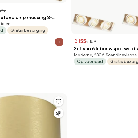
,95
lafondlamp messing 3-
talen
telbaar - Jeana
ad
Gratis bezorging
€ 155
€ 169
Set van 6 Inbouwspot wit dr
Moderne, 230V, Scandinavische
kantelbaar trimless 3-licht
Op voorraad
Gratis bezor