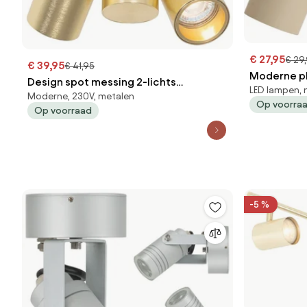
€ 27,95
€ 29
€ 39,95
€ 41,95
Moderne pl
Design spot messing 2-lichts
LED lampen,
kantelbaar
Moderne, 230V, metalen
verstelbaar - Michael
Op voorra
Op voorraad
-5 %