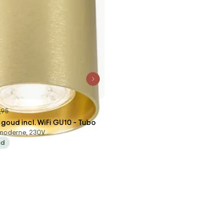
,95
goud incl. WiFi GU10 - Tubo
 moderne, 230V
ad