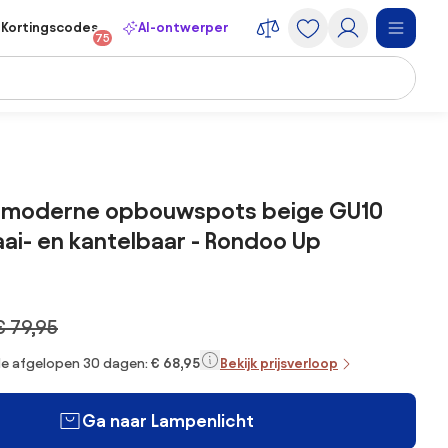
Kortingscodes
AI-ontwerper
75
4 moderne opbouwspots beige GU10
i- en kantelbaar - Rondoo Up
€ 79,95
 de afgelopen 30 dagen:
€ 68,95
Bekijk prijsverloop
Ga naar Lampenlicht