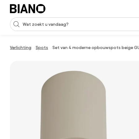
Navigatie overslaan, naar inhoud springen
Zoekopdracht invoeren
Inhoud overslaan, naar voettekst springen
Verlichting
Spots
Set van 4 moderne opbouwspots beige GU1