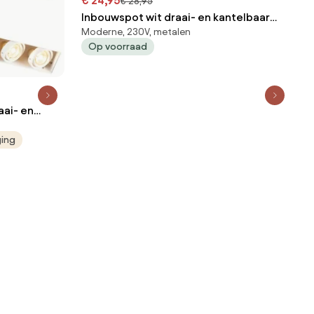
€ 24,95
€ 28,95
Inbouwspot wit draai- en kantelbaar
Moderne, 230V, metalen
trimless 3-lichts - Oneon
Op voorraad
aai- en
s - Oneon
ging