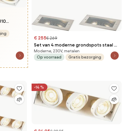
U10
n
ging
€ 255
€ 269
Set van 4 moderne grondspots staal 2-
Moderne, 230V, metalen
lichts verstelbaar IP65 - Oneon
Op voorraad
Gratis bezorging
-14 %