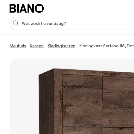
Navigatie overslaan, naar inhoud springen
Zoekopdracht invoeren
Inhoud overslaan, naar voettekst springen
Meubels
Kasten
Kledingkasten
Kledingkast Serfeno 116, Don