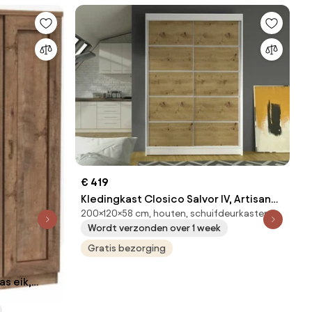
€ 419
Kledingkast Closico Salvor IV, Artisan
200×120×58 cm, houten, schuifdeurkasten
eiken, Wit, 200x120x58cm, 93 kg,
Wordt verzonden over 1 week
Kledingkast deuren: Schuivend, Aantal
planken: 5, Aantal planken: 5
Gratis bezorging
as eik,
dingkast