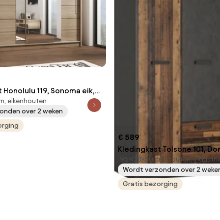
 Honolulu 119, Sonoma eik,
m, eikenhouten
cm, 227 kg, Kledingkast
onden over 2 weken
uivend, Aantal planken: 8,
ken: 8
orging
€ 589
Kledingkast Tolsone 101, Do
196×128×60 cm, houten, industri
Matera grijs, 196x128x60cm,
Wordt verzonden over 2 weke
Kledingkast deuren: Met sc
Gratis bezorging