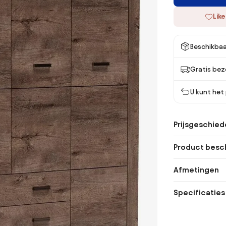
Like
Beschikbaa
Gratis bez
U kunt het
Prijsgeschied
Product besch
Afmetingen
Specificaties