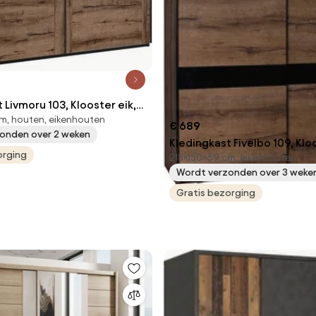
 Livmoru 103, Klooster eik,
m, houten, eikenhouten
cm, 196 kg, Kledingkast
€ 689
onden over 2 weken
uivend, Aantal planken: 2,
Kledingkast Fivelbo 109, Kloo
ken: 2
orging
215×150×69 cm, eikenhouten
Glanzend zwart, 215x150x69
Wordt verzonden over 3 weke
Kledingkast deuren: Schuive
planken: 5, Aantal planken: 5
Gratis bezorging