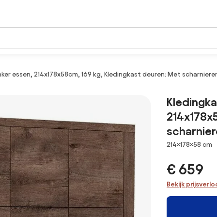
ker essen, 214x178x58cm, 169 kg, Kledingkast deuren: Met scharnieren,
Kledingka
214x178x5
scharnier
Afmetingen
214×178×58 cm
€ 659
Bekijk prijsverl