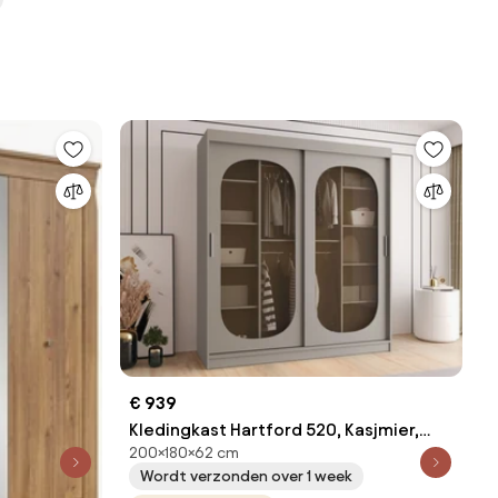
antal
€ 939
Kledingkast Hartford 520, Kasjmier,
200×180×62 cm
200x180x62cm, 149 kg, Kledingkast
Wordt verzonden over 1 week
deuren: Schuivend, Aantal planken: 9,