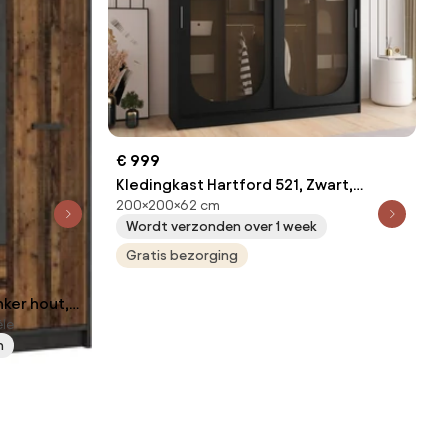
€ 999
Kledingkast Hartford 521, Zwart,
200×200×62 cm
200x200x62cm, 159 kg, Kledingkast
Wordt verzonden over 1 week
deuren: Schuivend, Aantal planken: 9,
Aantal planken: 9
Gratis bezorging
nker hout,
ële
 155.8 kg,
n
harnieren