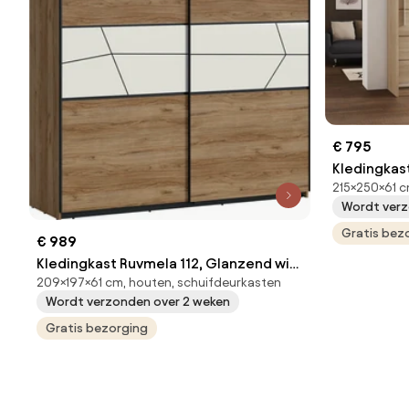
€ 795
Kledingkast
215×250×61 c
215x250x61
Wordt verz
deuren: Sch
Aantal plan
Gratis bez
€ 989
Kledingkast Ruvmela 112, Glanzend wit,
209×197×61 cm, houten, schuifdeurkasten
Zwart, Catania eiken, 209x197x61cm,
Wordt verzonden over 2 weken
203 kg, Kledingkast deuren: Schuivend
Gratis bezorging