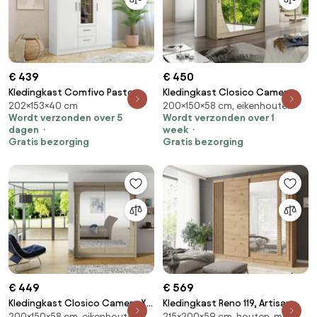
€ 439
€ 450
Kledingkast Comfivo Pastor,
Kledingkast Closico Camera
202×153×40 cm
200×150×58 cm, eikenhouten
Wit, 202x153x40cm, 113.5 kg,
VIII, Sonoma eik,
Wordt verzonden over 5
Wordt verzonden over 1
Kledingkast deuren: Met
200x150x58cm, 129 kg,
dagen
week
scharnieren
Kledingkast deuren: Schuivend,
Gratis bezorging
Gratis bezorging
Aantal planken: 5, Aantal
planken: 5
€ 449
€ 569
Kledingkast Closico Camera XII,
Kledingkast Reno 119, Artisan
200×150×58 cm, eikenhouten
215×200×59 cm, houten, met