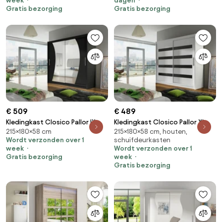
week
dagen
Aantal planken: 5, Aantal
Aantal planken: 5, Aantal
Gratis bezorging
Gratis bezorging
planken: 5
planken: 5
€ 509
€ 489
Kledingkast Closico Pallor IX,
Kledingkast Closico Pallor XI,
215×180×58 cm
215×180×58 cm, houten,
Zwart, 215x180x58cm, 152 kg,
Glanzend zwart, Wit,
Wordt verzonden over 1
schuifdeurkasten
Kledingkast deuren: Schuivend,
215x180x58cm, 129 kg,
week
Wordt verzonden over 1
Aantal planken: 5, Aantal
Kledingkast deuren: Schuivend,
Gratis bezorging
week
planken: 5
Aantal planken: 5, Aantal
Gratis bezorging
planken: 5