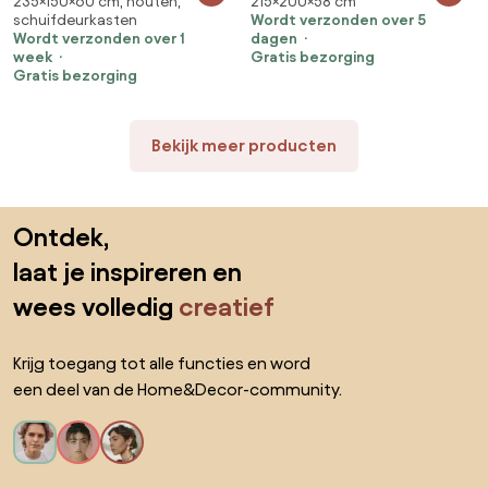
235×150×60 cm, houten,
215×200×58 cm
Zwart, Kasjmier, 235x150x60cm,
Zwart, 215x200x58cm, 191 kg,
schuifdeurkasten
Wordt verzonden over 5
141.9 kg, Kledingkast deuren:
Kledingkast deuren: Schuivend,
Wordt verzonden over 1
dagen
Schuivend
Aantal planken: 9, Aantal
week
Gratis bezorging
planken: 9
Gratis bezorging
Bekijk meer producten
Sla de voettekst over, ga naar het begin van de pagina
Ontdek,
laat je inspireren en
wees volledig
creatief
Krijg toegang tot alle functies en word
een deel van de Home&Decor-community.