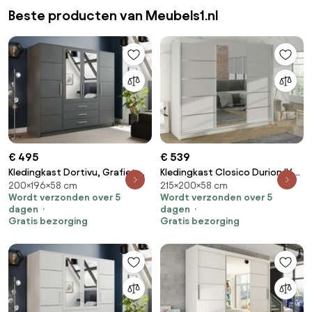
Beste producten van Meubels1.nl
€ 495
€ 539
Kledingkast Dortivu, Grafiet,
Kledingkast Closico Durion IV,
200×196×58 cm
215×200×58 cm
Zilver, 200x196x58cm, 174 kg,
Wit, 215x200x58cm, 171 kg,
Wordt verzonden over 5
Wordt verzonden over 5
Kledingkast deuren: Met
Kledingkast deuren: Schuivend,
dagen
dagen
scharnieren
Aantal planken: 9, Aantal
Gratis bezorging
Gratis bezorging
planken: 9