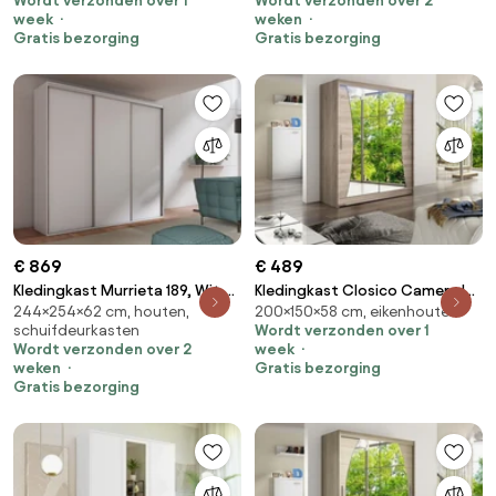
Wordt verzonden over 1
Wordt verzonden over 2
Kledingkast deuren: Schuivend,
Kledingkast deuren: Met
week
weken
Aantal planken: 5, Aantal
scharnieren
Gratis bezorging
Gratis bezorging
planken: 5
€ 869
€ 489
Kledingkast Murrieta 189, Wit,
Kledingkast Closico Camera IX,
244×254×62 cm, houten,
200×150×58 cm, eikenhouten
244x254x62cm, 191.5 kg,
Truffel eiken, 200x150x58cm, 119
schuifdeurkasten
Wordt verzonden over 1
Kledingkast deuren: Schuivend,
kg, Kledingkast deuren:
Wordt verzonden over 2
week
Aantal planken: 4, Aantal
Schuivend, Aantal planken: 5,
weken
Gratis bezorging
planken: 4
Aantal planken: 5
Gratis bezorging