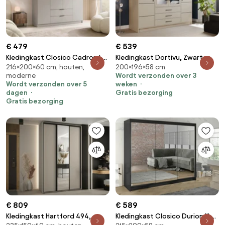
€ 479
€ 539
Kledingkast Closico Cadron I,
Kledingkast Dortivu, Zwart,
216×200×60 cm, houten,
200×196×58 cm
Kasjmier, Zwart,
Kasjmier, 200x196x58cm, 174
moderne
Wordt verzonden over 3
216x200x60cm, 203 kg,
kg, Kledingkast deuren: Met
Wordt verzonden over 5
weken
Kledingkast deuren: Met
scharnieren
dagen
Gratis bezorging
scharnieren
Gratis bezorging
€ 809
€ 589
Kledingkast Hartford 494,
Kledingkast Closico Durion III,