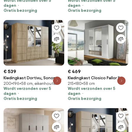
Wordt verzonden over 5
Wordt verzonden over 5
Kledingkast deuren: Schuivend,
215x200x58cm, 176 kg,
dagen
dagen
Aantal planken: 9, Aantal
Kledingkast deuren: Met
Gratis bezorging
Gratis bezorging
planken: 9
scharnieren
€ 539
€ 469
Kledingkast Dortivu, Sonoma
Kledingkast Closico Pallor II,
200×196×58 cm, eikenhouten
215×180×58 cm
eik, Zilver, 200x196x58cm, 174
Wit, 215x180x58cm, 147 kg,
Wordt verzonden over 5
Wordt verzonden over 5
kg, Kledingkast deuren: Met
Kledingkast deuren: Schuivend,
dagen
dagen
scharnieren
Aantal planken: 5, Aantal
Gratis bezorging
Gratis bezorging
planken: 5