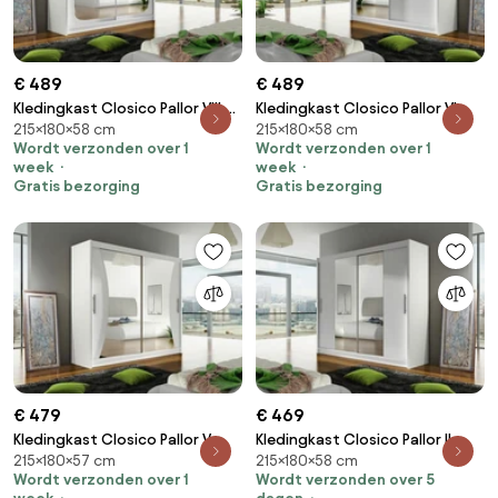
€ 489
€ 489
Kledingkast Closico Pallor VIII,
Kledingkast Closico Pallor VI,
215×180×58 cm
215×180×58 cm
Wit, 215x180x58cm, 153 kg,
Wit, 215x180x58cm, 148 kg,
Wordt verzonden over 1
Wordt verzonden over 1
Kledingkast deuren: Schuivend,
Kledingkast deuren: Schuivend,
week
week
Aantal planken: 5, Aantal
Aantal planken: 5, Aantal
Gratis bezorging
Gratis bezorging
planken: 5
planken: 5
€ 479
€ 469
Kledingkast Closico Pallor V,
Kledingkast Closico Pallor II,
215×180×57 cm
215×180×58 cm
Wit, 215x180x57cm, 148 kg,
Wit, 215x180x58cm, 147 kg,
Wordt verzonden over 1
Wordt verzonden over 5
Kledingkast deuren: Schuivend,
Kledingkast deuren: Schuivend,