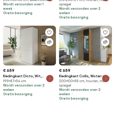
Sonoma eik, 200x150x58cm, 116
eiken, 215x200x59cm, 167 kg,
Wordt verzonden over 1
spiegel
kg, Kledingkast deuren:
Kledingkast deuren: Schuivend,
week
Wordt verzonden over 2
Schuivend, Aantal planken: 5,
Aantal planken: 4, Aantal
Gratis bezorging
weken
Aantal planken: 5
planken: 4
Gratis bezorging
€ 659
€ 659
Kledingkast Dicto, Wit,
Kledingkast Collis, Wotan eik,
199×87×54 cm
200×100×58 cm, houten, met
199x87x54cm, Kledingkast
Zwart, 200x100x58cm, 128.2 kg,
Wordt verzonden over 2
spiegel
deuren: Met scharnieren,
Kledingkast deuren: Met
weken
Wordt verzonden over 2
Aantal planken: 1, Aantal
scharnieren
Gratis bezorging
weken
planken: 1
Gratis bezorging