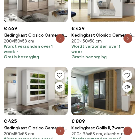
€ 469
€ 439
Kledingkast Closico Camera VII,
Kledingkast Closico Camera S,
200×150×58 cm
200×150×58 cm
Truffel, 200x150x58cm, 114 kg,
Wit, 200x150x58cm, 117 kg,
Wordt verzonden over 1
Wordt verzonden over 1
Kledingkast deuren: Schuivend,
Kledingkast deuren: Schuivend,
week
week
Aantal planken: 5, Aantal
Aantal planken: 5, Aantal
Gratis bezorging
Gratis bezorging
planken: 5
planken: 5
€ 425
€ 889
Kledingkast Closico Camera V,
Kledingkast Collis II, Zwart,
200×150×58 cm
200×196×58 cm, eikenhouten
Wit, 200x150x58cm, 115 kg,
Wotan eik, 200x196x58cm,