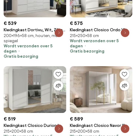
€ 539
€ 575
Kledingkast Dortivu, Wit, Zilver,
Kledingkast Closico Ordo VI,
200×196×58 cm, houten, met
215×250×58 cm
200x196x58cm, 174 kg,
Wit, 215x250x58cm, 203 kg,
spiegel
Wordt verzonden over 5
Kledingkast deuren: Met
Kledingkast deuren: Schuivend,
Wordt verzonden over 5
dagen
scharnieren
Aantal planken: 9, Aantal
dagen
Gratis bezorging
planken: 9
Gratis bezorging
€ 519
€ 589
Kledingkast Closico Durion I,
Kledingkast Closico Navor III,
215×200×58 cm
215×200×58 cm
Wit, 215x200x58cm, 169 kg,
Gouden, Kasjmier,