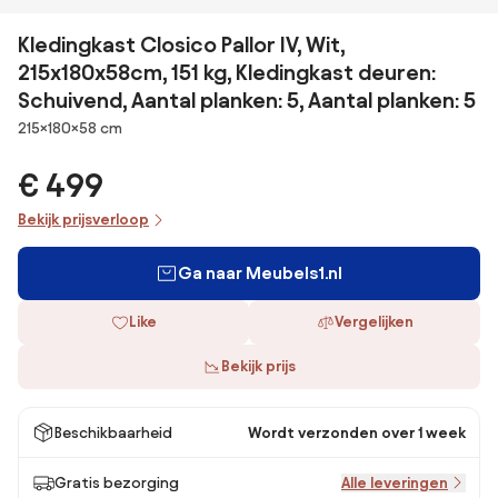
Kledingkast Closico Pallor IV, Wit,
215x180x58cm, 151 kg, Kledingkast deuren:
Schuivend, Aantal planken: 5, Aantal planken: 5
Afmetingen
215×180×58 cm
€ 499
Bekijk prijsverloop
Ga naar Meubels1.nl
Like
Vergelijken
Bekijk prijs
Beschikbaarheid
Wordt verzonden over 1 week
Gratis bezorging
Alle leveringen