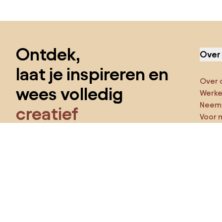
Sla de voettekst over, ga naar het begin van de pagina
Ontdek,
Over
laat je inspireren en
Over 
wees volledig
Werken
Neem 
creatief
Voor 
Funct
Krijg toegang tot alle functies en word
een deel van de Home&Decor-community.
Ga ze
Pro
Ik wil alle functies!