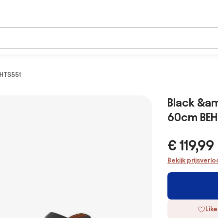
HTS551
Black &a
60cm BEH
€ 119,99
Bekijk prijsverl
Like