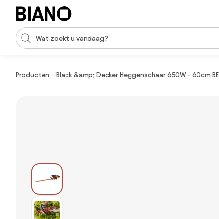
Navigatie overslaan, naar inhoud springen
Zoekopdracht invoeren
Inhoud overslaan, naar voettekst springen
Producten
Black &amp; Decker Heggenschaar 650W - 60cm BE