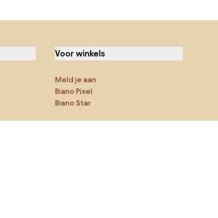
Voor winkels
Meld je aan
Biano Pixel
Biano Star
Jij kan ons op sociale media
vinden