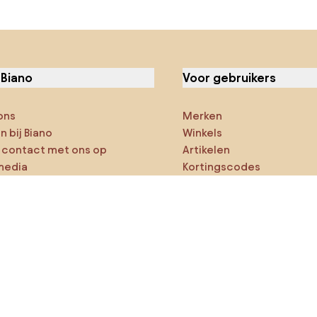
 Biano
Voor gebruikers
ons
Merken
 bij Biano
Winkels
contact met ons op
Artikelen
media
Kortingscodes
ies
Densy Studio
ker op verkenning
ducten
AI-ontwerper