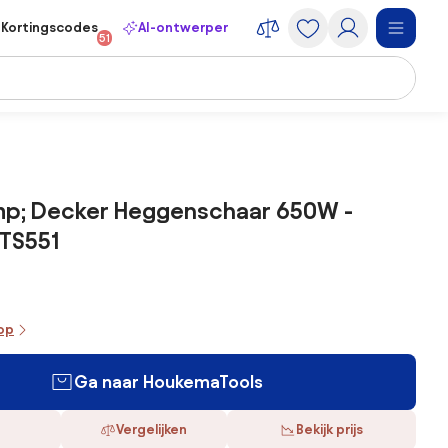
Kortingscodes
AI-ontwerper
51
mp; Decker Heggenschaar 650W -
TS551
oop
Ga naar HoukemaTools
Vergelijken
Bekijk prijs