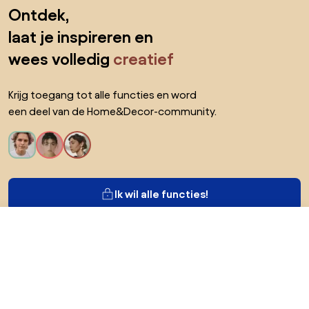
Sla de voettekst over, ga naar het begin van de pagina
Ontdek,
laat je inspireren en
wees volledig
creatief
Krijg toegang tot alle functies en word
een deel van de Home&Decor-community.
Ik wil alle functies!
€ 133,56
Ga naar
€ 125,99
Over Biano
Voor gebruikers