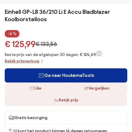
Einhell GP-LB 36/210 Li E Accu Bladblazer
Koolborstelloos
-6 %
€ 125,99
€ 133,56
Beste prijs van de afgelopen 30 dagen:
€ 124,69
Bekijk prijsverloop
Ga naar HoukemaTools
Like
Vergelijken
Bekijk prijs
Gratis bezorging
U kunt het product binnen 14 dagen retourneren