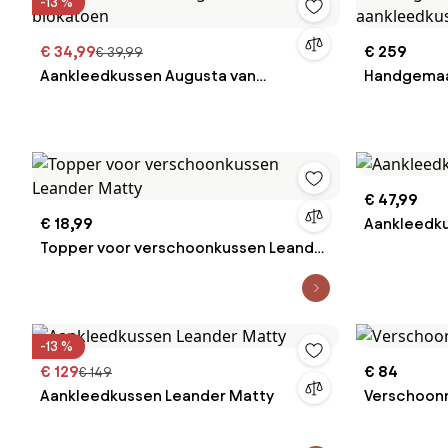
-13 %
€ 34,99
€ 259
€ 39,99
Aankleedkussen Augusta van
Handgemaa
biokatoen
Kai
€ 47,99
€ 18,99
Aankleedku
Topper voor verschoonkussen Leander
Matty
-13 %
€ 129
€ 84
€ 149
Aankleedkussen Leander Matty
Verschoonm