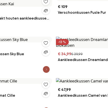
€ 109
Verschoonkussen Pusle Pur
kt houten aankleedkussen
-13 %
ssen Sky Blue
€ 34,99
€ 39,99
Aankleedkussen Dreamland
biokatoen
€ 47,99
at Cille
Aankleedkussen Camel van