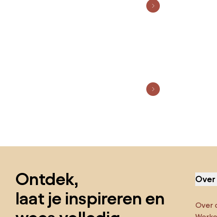
Sla de voettekst over, ga naar het begin van de pagina
Ontdek,
Over
laat je inspireren en
Over 
Werken