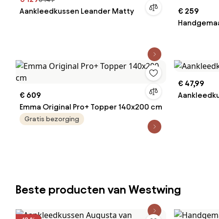
Aankleedkussen Leander Matty
€ 259
Handgemaa
Kai
€ 47,99
€ 609
Aankleedku
Emma Original Pro+ Topper 140x200 cm
Gratis bezorging
Beste producten van Westwing