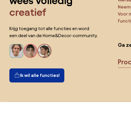
wees volledig
Neem 
creatief
Voor 
Funct
Krijg toegang tot alle functies en word
een deel van de Home&Decor-community.
Ga ze
Pro
Ik wil alle functies!
Kies land