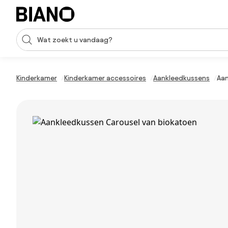
Navigatie overslaan, naar inhoud springen
Zoekopdracht invoeren
Inhoud overslaan, naar voettekst springen
Kinderkamer
Kinderkamer accessoires
Aankleedkussens
Aan