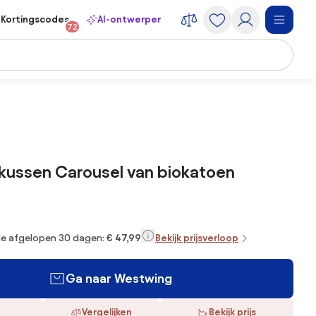
Kortingscodes
AI-ontwerper
72
kussen Carousel van biokatoen
 de afgelopen 30 dagen:
€ 47,99
Bekijk prijsverloop
Ga naar Westwing
Vergelijken
Bekijk prijs