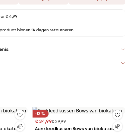
or € 4,99
 product binnen 14 dagen retourneren
enis
-13 %
€ 34,99
€ 39,99
 biokatoen
Aankleedkussen Bows van biokatoen