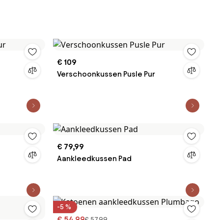
€ 109
Verschoonkussen Pusle Pur
€ 79,99
Aankleedkussen Pad
-5 %
€ 54,99
€ 57,99