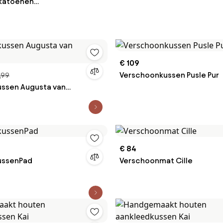
 katoenen
gsmatje Blueberries
€ 109
Verschoonkussen Pusle Pur
,99
ssen Augusta van
€ 84
ussenPad
Verschoonmat Cille