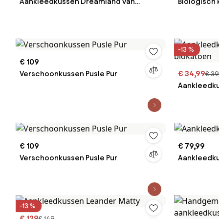
Aankleedkussen Dreamland van
Biologisch
biokatoen
verschonin
-13 %
€ 109
Verschoonkussen Pusle Pur
€ 34,99
€ 39
Aankleedku
biokatoen
€ 109
€ 79,99
Verschoonkussen Pusle Pur
Aankleedk
-13 %
€ 129
€ 149