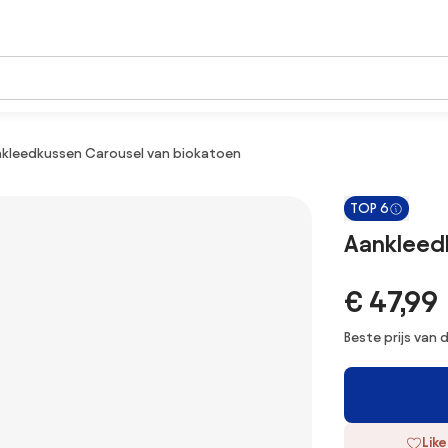
kleedkussen Carousel van biokatoen
TOP 6
Aankleed
€ 47,99
Beste prijs van
Like