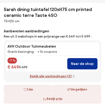
Sarah dining tuintafel 120xH75 cm printed
ceramic terre Taste 4SO
Afmetingen
75×120 cm
Aanbevolen aanbiedingen
Kies uit 2 webshops in een prijsrange van € 649 tot € 699 :
AVH Outdoor Tuinmeubelen
Gratis bezorging
+ 14 coupons
-7 %
Naar de shop
€ 649
€ 699
Bekijk alle aanbiedingen (2)
Like
Vergelijken
Bekijk prijs