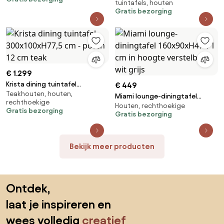
tuintafels, houten
220x100xH76 cm bladdikte 2,8
Gratis bezorging
cm teak
€ 1.299
Krista dining tuintafel
€ 449
Teakhouten, houten,
300x100xH77,5 cm - poten 12
Miami lounge-diningtafel
rechthoekige
cm teak
Houten, rechthoekige
160x90xH47-71 cm in hoogte
Gratis bezorging
Gratis bezorging
verstelbaar wit grijs
Bekijk meer producten
Sla de voettekst over, ga naar het begin van de pagina
Ontdek,
laat je inspireren en
wees volledig
creatief