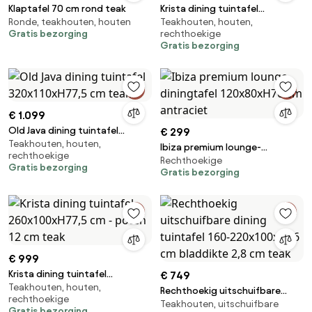
Klaptafel 70 cm rond teak
Krista dining tuintafel
Ronde, teakhouten, houten
Teakhouten, houten,
160x95xH77,5 cm teak
Gratis bezorging
rechthoekige
Gratis bezorging
€ 1.099
Old Java dining tuintafel
€ 299
Teakhouten, houten,
320x110xH77,5 cm teak
Ibiza premium lounge-
rechthoekige
Rechthoekige
diningtafel 120x80xH70 cm
Gratis bezorging
Gratis bezorging
antraciet
€ 999
Krista dining tuintafel
€ 749
Teakhouten, houten,
260x100xH77,5 cm - poten 12
Rechthoekig uitschuifbare
rechthoekige
cm teak
Teakhouten, uitschuifbare
dining tuintafel 160-
Gratis bezorging