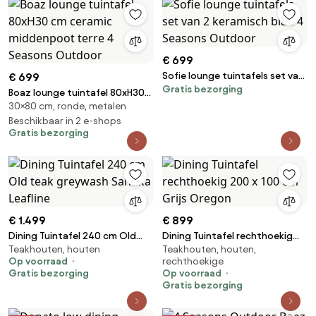
€ 699
Sofie lounge tuintafels set van
€ 699
Gratis bezorging
2 keramisch blad 4 Seasons
Boaz lounge tuintafel 80xH30
Outdoor
30×80 cm, ronde, metalen
cm ceramic middenpoot terre
4 Seasons Outdoor
Beschikbaar in 2 e-shops
Gratis bezorging
€ 1.499
€ 899
Dining Tuintafel 240 cm Old
Dining Tuintafel rechthoekig
Teakhouten, houten
Teakhouten, houten,
teak greywash Santika Leafline
200 x 100 cm Grijs Oregon
Op voorraad
rechthoekige
Gratis bezorging
Op voorraad
Gratis bezorging