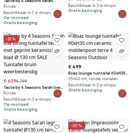
Taste by 4 Seasons Sarah
terre Taste 4SO
Beschikbaar in 3 e-shops
Ronde
tuintafel terre met geprint
Gratis bezorging
keramisch blad Ø 120 cm
Beschikbaar in 2 e-shops
Op voorraad
Tuintafel bruin weerbestendig
Gratis bezorging
-21 %
€ 499
Boaz lounge tuintafel 60xH35
35×60 cm, ronde, metalen
cm ceramic middenpoot terre
€ 629
€ 799
4 Seasons Outdoor
Beschikbaar in 2 e-shops
Taste by 4 Seasons Sarah low
Gratis bezorging
Ronde
dining tuintafel terre met
geprint keramisch blad Ø 130
Beschikbaar in 3 e-shops
Op voorraad
cm SALE Tuintafel bruin
Gratis bezorging
weerbestendig
-20 %