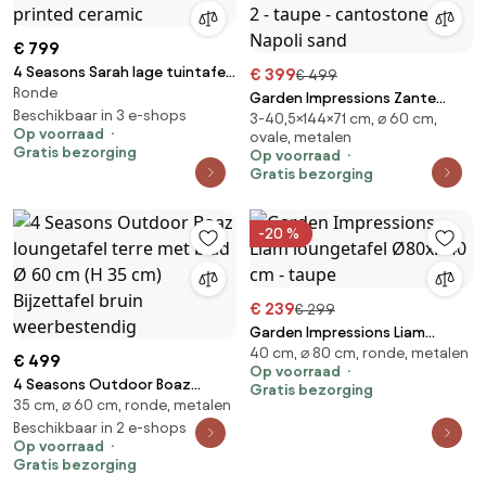
€ 799
4 Seasons Sarah lage tuintafel
€ 399
€ 499
Ronde
Ø130 cm terre - printed
Garden Impressions Zante
ceramic
Beschikbaar in 3 e-shops
3-40,5×144×71 cm, ⌀ 60 cm,
loungetafels set van 2 - taupe
Op voorraad
ovale, metalen
- cantostone Napoli sand
Gratis bezorging
Op voorraad
Gratis bezorging
-20 %
€ 239
€ 299
Garden Impressions Liam
40 cm, ⌀ 80 cm, ronde, metalen
loungetafel Ø80xH40 cm -
€ 499
Op voorraad
taupe
4 Seasons Outdoor Boaz
Gratis bezorging
35 cm, ⌀ 60 cm, ronde, metalen
loungetafel terre met blad Ø
60 cm (H 35 cm) Bijzettafel
Beschikbaar in 2 e-shops
Op voorraad
bruin weerbestendig
Gratis bezorging