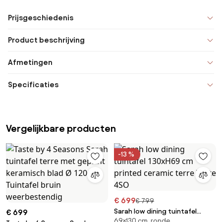
Prijsgeschiedenis
Product beschrijving
Afmetingen
Specificaties
Vergelijkbare producten
-13 %
€ 699
€ 799
Sarah low dining tuintafel
€ 699
69×130 cm, ronde
130xH69 cm printed ceramic