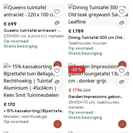
€ 699
Queens tuintafel antraciet -
€ 1.789
220×100 cm, kunststof, metalen
220 x 100 cm.
Dining Tuintafel 300 cm Old
Op voorraad
Teakhouten, houten
teak greywash Santika Leafline
Gratis bezorging
Op voorraad
Gratis bezorging
-22 %
€ 179
€ 229
Garden Impressions gabon
35×130×70 cm, teakhouten,
loungetafel 130 x 70 cm -
€ 170
metalen
donker grijs
+ 15% kassakorting | Bijzettafel
Op voorraad
Metalen, rechthoekige
tuin Bellagio | Rechthoekig |
Gratis bezorging
Op voorraad
Tuintafel Aluminium | 45x34cm |
Kees Smit Tuinmeubelen