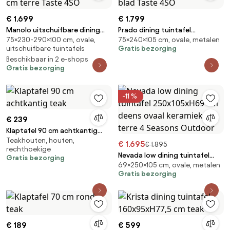
€ 1.699
€ 1.799
Manolo uitschuifbare dining
Prado dining tuintafel
75×230-290×100 cm, ovale,
75×240×105 cm, ovale, metalen
tuintafel printed ceramic 230-
240x105xH75 cm latte met
uitschuifbare tuintafels
Gratis bezorging
290x100xH75 cm terre Taste
keramisch deens ovaal blad
Beschikbaar in 2 e-shops
4SO
Taste 4SO
Gratis bezorging
-11 %
€ 239
Klaptafel 90 cm achtkantig
Teakhouten, houten,
teak
€ 1.695
€ 1.895
rechthoekige
Nevada low dining tuintafel
Gratis bezorging
69×250×105 cm, ovale, metalen
250x105xH69 cm deens ovaal
Gratis bezorging
keramiek terre 4 Seasons
Outdoor
€ 189
€ 599