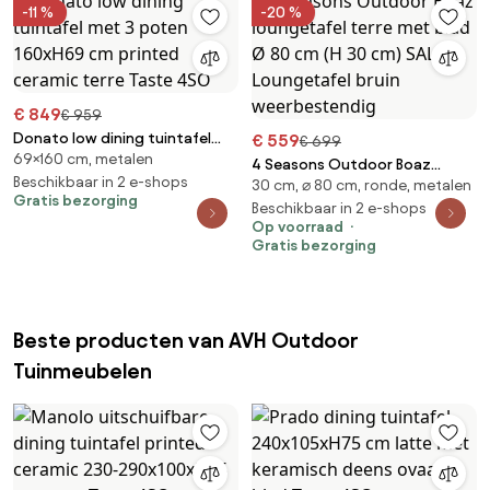
-11 %
-20 %
€ 849
€ 959
Donato low dining tuintafel
€ 559
€ 699
69×160 cm, metalen
met 3 poten 160xH69 cm
4 Seasons Outdoor Boaz
printed ceramic terre Taste
Beschikbaar in 2 e-shops
30 cm, ⌀ 80 cm, ronde, metalen
loungetafel terre met blad Ø
Gratis bezorging
4SO
80 cm (H 30 cm) SALE
Beschikbaar in 2 e-shops
Op voorraad
Loungetafel bruin
Gratis bezorging
weerbestendig
Beste producten van AVH Outdoor
Tuinmeubelen