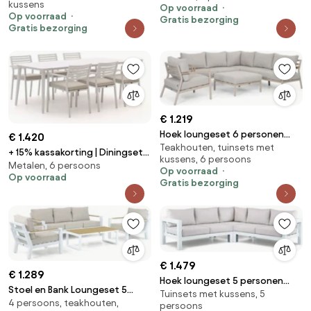
kussens
Garden Furniture Boretti
Op voorraad
Op voorraad
Gratis bezorging
Gratis bezorging
€ 1.219
Hoek loungeset 6 personen
€ 1.420
Teakhouten, tuinsets met
Aluminium Taupe Lifestyle
+ 15% kassakorting | Diningset
kussens, 6 persoons
Garden Furniture Verano
Metalen, 6 persoons
Bellagio | 6 personen aluminium
Op voorraad
Op voorraad
| Tuinset stapelbaar | 7-delig |
Gratis bezorging
Kees Smit Tuinmeubelen
€ 1.479
€ 1.289
Hoek loungeset 5 personen
Stoel en Bank Loungeset 5
Tuinsets met kussens, 5
Aluminium Wit Lifestyle Garden
4 persoons, teakhouten,
personen Aluminium/Polywood
persoons
Furniture Luca