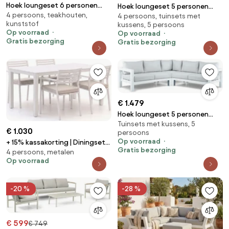
Hoek loungeset 6 personen
Hoek loungeset 5 personen
4 persoons, teakhouten,
Aluminium Taupe Lifestyle
4 persoons, tuinsets met
Aluminium Wit Lifestyle Garden
kunststof
kussens, 5 persoons
Garden Furniture Evora
Furniture Luca
Op voorraad
Op voorraad
Gratis bezorging
Gratis bezorging
€ 1.479
Hoek loungeset 5 personen
Tuinsets met kussens, 5
Aluminium Wit Lifestyle Garden
€ 1.030
persoons
Furniture Luca
Op voorraad
+ 15% kassakorting | Diningset
Gratis bezorging
4 persoons, metalen
Bellagio | 4 personen aluminium
Op voorraad
| Tuinset stapelbaar | 5-delig |
Kees Smit Tuinmeubelen
-20 %
-28 %
€ 599
€ 749