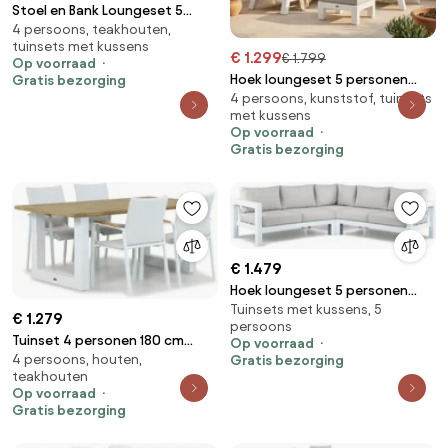
Stoel en Bank Loungeset 5
4 persoons, teakhouten,
personen Aluminium Taupe
tuinsets met kussens
Lifestyle Garden Furniture
€ 1.299
€ 1.799
Op voorraad
Norte
Hoek loungeset 5 personen
Gratis bezorging
4 persoons, kunststof, tuinsets
Aluminium Wit Santika Furniture
met kussens
Santika Yovita
Op voorraad
Gratis bezorging
€ 1.479
Hoek loungeset 5 personen
Tuinsets met kussens, 5
Aluminium Wit Lifestyle Garden
€ 1.279
persoons
Furniture Luca
Tuinset 4 personen 180 cm
Op voorraad
4 persoons, houten,
Gratis bezorging
Aluminium/Textileen
teakhouten
/Aluminium/textileen Wit
Op voorraad
Lifestyle Garden Furniture
Gratis bezorging
Brandon/Talai