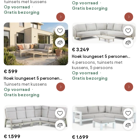
tuinsets met kussens
(teakfinish) Wit Lifestyle
Op voorraad
Op voorraad
Gratis bezorging
Garden Furniture Bilbao
Gratis bezorging
€ 3.249
Hoek loungeset 5 personen
4 persoons, tuinsets met
Aluminium/rope Taupe Santika
kussens, 5 persoons
Furniture Santika
€ 599
Op voorraad
Hoek loungeset 5 personen
Gratis bezorging
Tuinsets met kussens
Aluminium Taupe Domani
Op voorraad
Furniture Leaf
Gratis bezorging
€ 1.599
€ 1.699