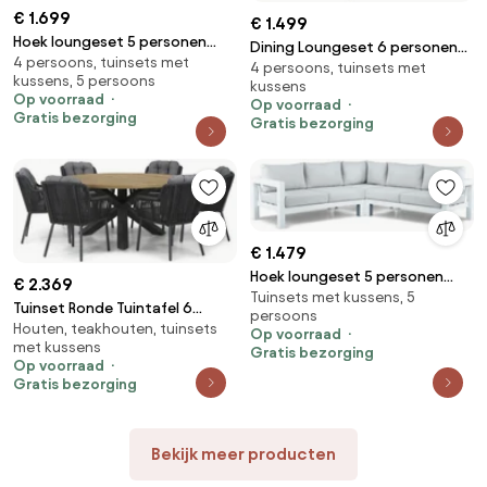
€ 1.699
€ 1.499
Hoek loungeset 5 personen
Dining Loungeset 6 personen
4 persoons, tuinsets met
Aluminium Wit Lifestyle Garden
4 persoons, tuinsets met
Wicker Grijs Garden Collections
kussens, 5 persoons
Furniture Luca
kussens
New Castle
Op voorraad
Op voorraad
Gratis bezorging
Gratis bezorging
€ 1.479
Hoek loungeset 5 personen
€ 2.369
Tuinsets met kussens, 5
Aluminium Wit Lifestyle Garden
Tuinset Ronde Tuintafel 6
persoons
Furniture Luca
Houten, teakhouten, tuinsets
personen 160 cm Rope Grijs
Op voorraad
met kussens
Santika Furniture Santika
Gratis bezorging
Op voorraad
Gratis bezorging
Bekijk meer producten