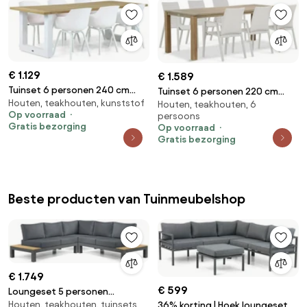
€ 1.129
€ 1.589
Tuinset 6 personen 240 cm
Tuinset 6 personen 220 cm
Houten, teakhouten, kunststof
Kunststof Wit Lifestyle Garden
Houten, teakhouten, 6
Aluminium/textileen Taupe
Op voorraad
persoons
Furniture Salina/Talai
Osmen Joliet/Bristol
Gratis bezorging
Op voorraad
Gratis bezorging
Beste producten van Tuinmeubelshop
€ 1.749
€ 599
Loungeset 5 personen
Houten, teakhouten, tuinsets
Aluminium/Teak Grijs Lifestyle
36% korting | Hoek loungeset 5