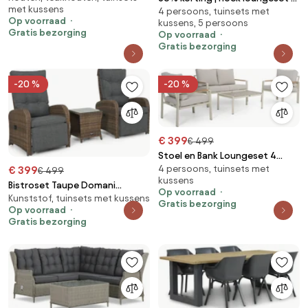
met kussens
4 persoons, tuinsets met
Garden Furniture Vittoria
personen Aluminium Grijs
Op voorraad
kussens, 5 persoons
Lifestyle Garden Furniture
Gratis bezorging
Op voorraad
Altino
Gratis bezorging
-20 %
-20 %
€ 399
€ 499
Stoel en Bank Loungeset 4
4 persoons, tuinsets met
personen Aluminium
€ 399
€ 499
kussens
Zand/Beige Domani Furniture
Bistroset Taupe Domani
Op voorraad
Leaf
Kunststof, tuinsets met kussens
Furniture Relaxa
Gratis bezorging
Op voorraad
Gratis bezorging