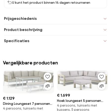
U kunt het product binnen 14 dagen retourneren
Prijsgeschiedenis
Product beschrijving
Specificaties
Vergelijkbare producten
€ 1.699
€ 1.129
Hoek loungeset 5 personen
Dining Loungeset 7 personen
4 persoons, tuinsets met
Aluminium Taupe Lifestyle
4 persoons, tuinsets met
Aluminium/rope Wit Lifestyle
kussens, 5 persoons
Garden Furniture Luca