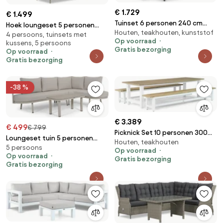
€ 1.729
€ 1.499
Tuinset 6 personen 240 cm
Hoek loungeset 5 personen
Houten, teakhouten, kunststof
Kunststof Grijs Hartman Sophie
4 persoons, tuinsets met
Wicker Grijs Garden Collections
Op voorraad
kussens, 5 persoons
New Castle
Gratis bezorging
Op voorraad
Gratis bezorging
-38 %
€ 3.389
€ 499
€ 799
Picknick Set 10 personen 300
Loungeset tuin 5 personen
Houten, teakhouten
cm Aluminium/teak Wit
5 persoons
Zand/Beige Domani Furniture
Op voorraad
Lifestyle Garden Furniture Los
Op voorraad
Sylva
Gratis bezorging
Gratis bezorging