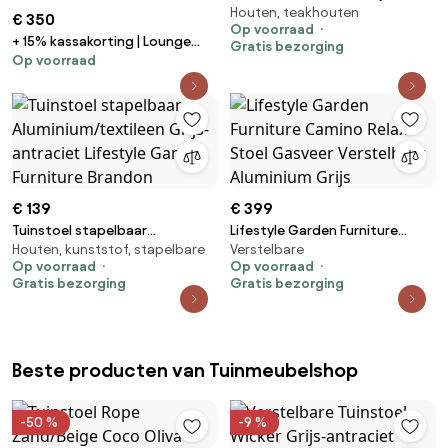
Houten, teakhouten
antraciet Lifestyle Garden
€ 350
Op voorraad
Furniture Faro
+ 15% kassakorting | Lounge
Gratis bezorging
Op voorraad
tuinstoel | Manifesto Corsano |
Aluminium | Grijs | Kees Smit
Tuinmeubelen
€ 139
€ 399
Tuinstoel stapelbaar
Lifestyle Garden Furniture
Houten, kunststof, stapelbare
Verstelbare
Aluminium/textileen Grijs-
Camino Relax Stoel Gasveer
Op voorraad
Op voorraad
antraciet Lifestyle Garden
Verstelbaar Aluminium Grijs
Gratis bezorging
Gratis bezorging
Furniture Brandon
Beste producten van Tuinmeubelshop
-50 %
-9 %