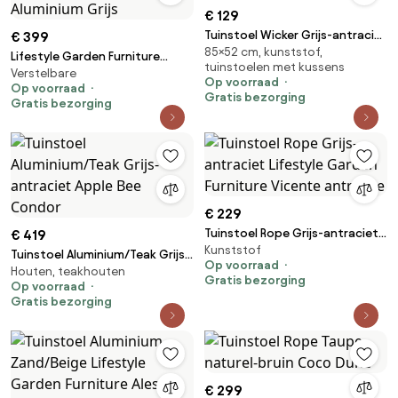
€ 129
Tuinstoel Wicker Grijs-antraciet
€ 399
85×52 cm, kunststof,
Garden Collections Dublin
Lifestyle Garden Furniture
tuinstoelen met kussens
Verstelbare
Camino Relax Stoel Gasveer
Op voorraad
Op voorraad
Verstelbaar Aluminium Grijs
Gratis bezorging
Gratis bezorging
€ 229
Tuinstoel Rope Grijs-antraciet
€ 419
Kunststof
Lifestyle Garden Furniture
Tuinstoel Aluminium/Teak Grijs-
Op voorraad
Vicente antracite
Houten, teakhouten
antraciet Apple Bee Condor
Gratis bezorging
Op voorraad
Gratis bezorging
€ 299