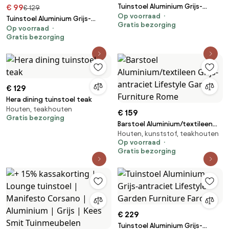
Tuinstoel Aluminium Grijs-
€ 99
€ 129
Op voorraad
antraciet Lifestyle Garden
Tuinstoel Aluminium Grijs-
Gratis bezorging
Furniture Stella
Op voorraad
antraciet Lifestyle Garden
Gratis bezorging
Furniture Essence antracite
€ 129
Hera dining tuinstoel teak
Houten, teakhouten
€ 159
Gratis bezorging
Barstoel Aluminium/textileen
Houten, kunststof, teakhouten
Grijs-antraciet Lifestyle
Op voorraad
Garden Furniture Rome
Gratis bezorging
€ 229
Tuinstoel Aluminium Grijs-