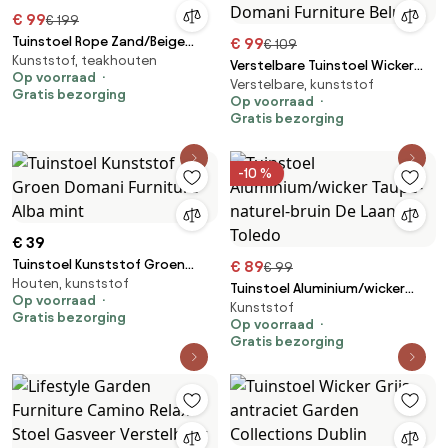
€ 99
€ 199
Tuinstoel Rope Zand/Beige
€ 99
€ 109
Kunststof, teakhouten
Coco Oliva
Verstelbare Tuinstoel Wicker
Op voorraad
Verstelbare, kunststof
Grijs-antraciet Domani
Gratis bezorging
Op voorraad
Furniture Beluga
Gratis bezorging
-10 %
€ 39
Tuinstoel Kunststof Groen
€ 89
€ 99
Houten, kunststof
Domani Furniture Alba mint
Tuinstoel Aluminium/wicker
Op voorraad
Kunststof
Taupe-naturel-bruin De Laan
Gratis bezorging
Op voorraad
Toledo
Gratis bezorging