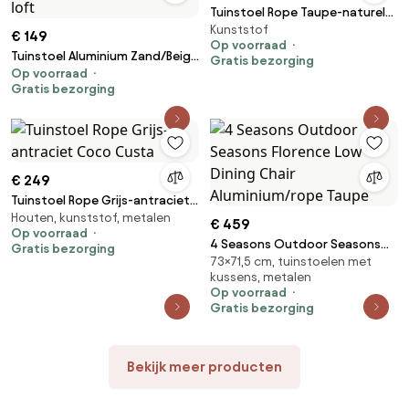
Tuinstoel Rope Taupe-naturel-
Kunststof
bruin Coco Dune
€ 149
Op voorraad
Tuinstoel Aluminium Zand/Beige
Gratis bezorging
Op voorraad
Lifestyle Garden Furniture
Gratis bezorging
Alessio loft
€ 249
Tuinstoel Rope Grijs-antraciet
Houten, kunststof, metalen
Coco Custa
€ 459
Op voorraad
4 Seasons Outdoor Seasons
Gratis bezorging
73×71,5 cm, tuinstoelen met
Florence Low Dining Chair
kussens, metalen
Aluminium/rope Taupe
Op voorraad
Gratis bezorging
Bekijk meer producten