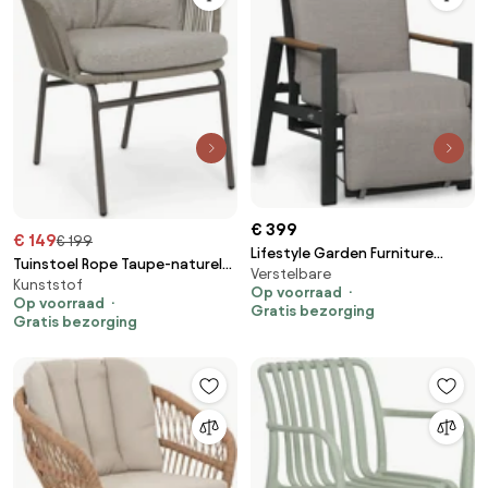
€ 399
€ 149
€ 199
Lifestyle Garden Furniture
Tuinstoel Rope Taupe-naturel-
Verstelbare
Camino Relax Stoel Gasveer
Kunststof
bruin Coco Livo
Op voorraad
Verstelbaar Aluminium Grijs
Op voorraad
Gratis bezorging
Gratis bezorging