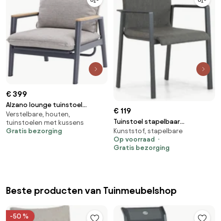
€ 399
Alzano lounge tuinstoel
€ 119
Verstelbare, houten,
verstelbaar zand rope
Tuinstoel stapelbaar
tuinstoelen met kussens
aluminium antraciet
Gratis bezorging
Kunststof, stapelbare
Aluminium/textileen Grijs-
Op voorraad
antraciet Lifestyle Garden
Gratis bezorging
Furniture Rome
Beste producten van Tuinmeubelshop
-50 %