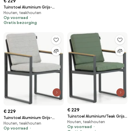
€ 229
Tuinstoel Aluminium Grijs-
Houten, teakhouten
antraciet Lifestyle Garden
Op voorraad
Furniture Faro
Gratis bezorging
€ 229
€ 229
Tuinstoel Aluminium/Teak Grijs-
Tuinstoel Aluminium Grijs-
Houten, teakhouten
antraciet Lifestyle Garden
Houten, teakhouten
antraciet Lifestyle Garden
Op voorraad
Furniture Faro
Op voorraad
Furniture Faro