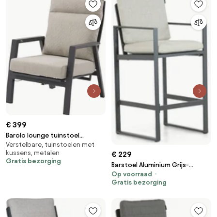
€ 399
Barolo lounge tuinstoel
Verstelbare, tuinstoelen met
verstelbaar aluminium
kussens, metalen
€ 229
antraciet
Gratis bezorging
Barstoel Aluminium Grijs-
Op voorraad
antraciet Lifestyle Garden
Gratis bezorging
Furniture Nuno