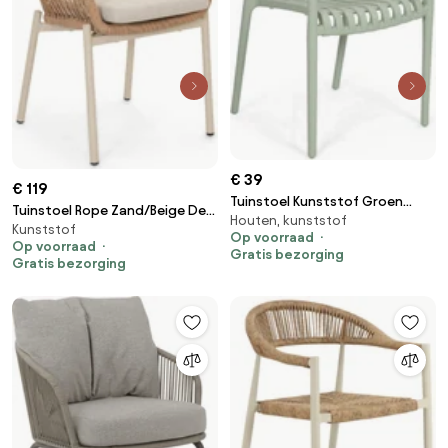
€ 39
€ 119
Tuinstoel Kunststof Groen
Tuinstoel Rope Zand/Beige De
Houten, kunststof
Domani Furniture Alba mint
Kunststof
Laan Malaga
Op voorraad
Op voorraad
Gratis bezorging
Gratis bezorging