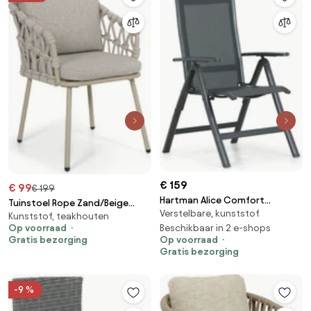
€ 159
€ 99
€ 199
Hartman Alice Comfort
Tuinstoel Rope Zand/Beige
Verstelbare, kunststof
Standenstoel
Kunststof, teakhouten
Coco Oliva
Aluminium/textileen Grijs
Beschikbaar in 2 e-shops
Op voorraad
Op voorraad
Gratis bezorging
Gratis bezorging
-9 %