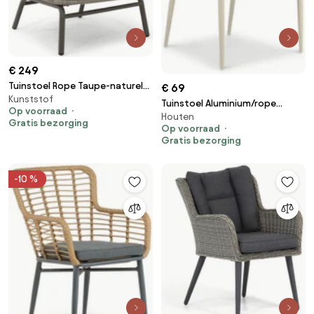
€ 249
Tuinstoel Rope Taupe-naturel-
€ 69
Kunststof
bruin Coco Livo
Tuinstoel Aluminium/rope
Op voorraad
Houten
Taupe-naturel-bruin De Laan
Gratis bezorging
Op voorraad
Granada
Gratis bezorging
-10 %