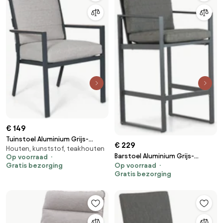
€ 149
Tuinstoel Aluminium Grijs-
€ 229
Houten, kunststof, teakhouten
antraciet Lifestyle Garden
Barstoel Aluminium Grijs-
Op voorraad
Furniture Lecce
Gratis bezorging
Op voorraad
antraciet Lifestyle Garden
Gratis bezorging
Furniture Nuno