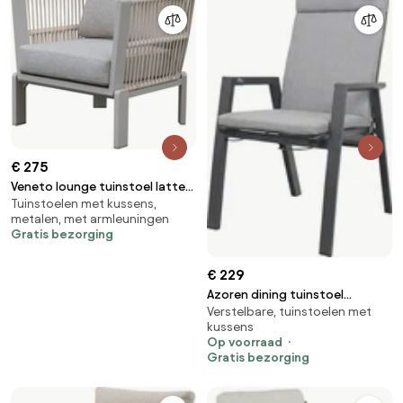
€ 275
Veneto lounge tuinstoel latte
Tuinstoelen met kussens,
zand aluminium rope
metalen, met armleuningen
Gratis bezorging
€ 229
Azoren dining tuinstoel
Verstelbare, tuinstoelen met
verstelbaar (incl. kussen) -
kussens
Antraciet
Op voorraad
Gratis bezorging