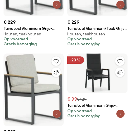
€ 229
€ 229
Tuinstoel Aluminium Grijs-
Tuinstoel Aluminium/Teak Grijs-
Houten, teakhouten
Houten, teakhouten
antraciet Lifestyle Garden
antraciet Lifestyle Garden
Op voorraad
Op voorraad
Furniture Faro
Furniture Faro
Gratis bezorging
Gratis bezorging
-23 %
€ 99
€ 129
Tuinstoel Aluminium Grijs-
Op voorraad
antraciet Lifestyle Garden
Gratis bezorging
Furniture Essence antracite