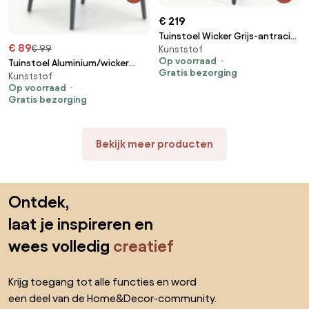
€ 219
Tuinstoel Wicker Grijs-antraciet
€ 89
€ 99
Kunststof
Garden Collections Boston
Op voorraad
Tuinstoel Aluminium/wicker
Gratis bezorging
Kunststof
Taupe-naturel-bruin De Laan
Op voorraad
Toledo
Gratis bezorging
Bekijk meer producten
Sla de voettekst over, ga naar het begin van de pagina
Ontdek,
laat je inspireren en
wees volledig
creatief
Krijg toegang tot alle functies en word
een deel van de Home&Decor-community.