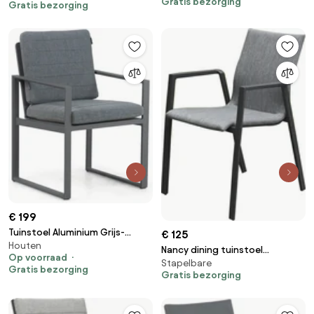
Gratis bezorging
Gratis bezorging
€ 199
Tuinstoel Aluminium Grijs-
€ 125
Houten
antraciet Lifestyle Garden
Nancy dining tuinstoel
Op voorraad
Furniture Nuno
Stapelbare
stapelbaar antraciet aluminium
Gratis bezorging
Gratis bezorging
textileen