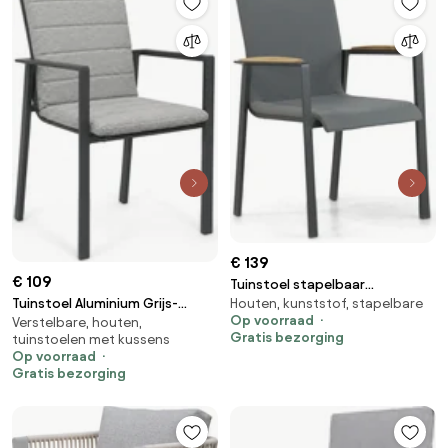
€ 139
€ 109
Tuinstoel stapelbaar
Tuinstoel Aluminium Grijs-
Houten, kunststof, stapelbare
Aluminium/textileen Grijs-
Op voorraad
Verstelbare, houten,
antraciet Lifestyle Garden
antraciet Lifestyle Garden
Gratis bezorging
tuinstoelen met kussens
Furniture Timo antraciet/earth
Furniture Brandon
Op voorraad
Gratis bezorging