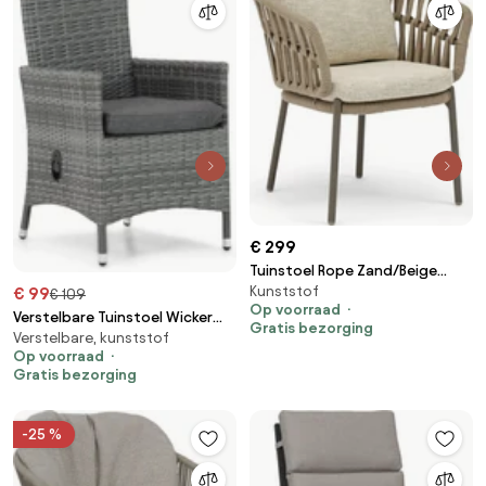
€ 299
Tuinstoel Rope Zand/Beige
Kunststof
€ 99
Coco Viento
€ 109
Op voorraad
Verstelbare Tuinstoel Wicker
Gratis bezorging
Verstelbare, kunststof
Grijs-antraciet Domani
Op voorraad
Furniture Beluga
Gratis bezorging
-25 %