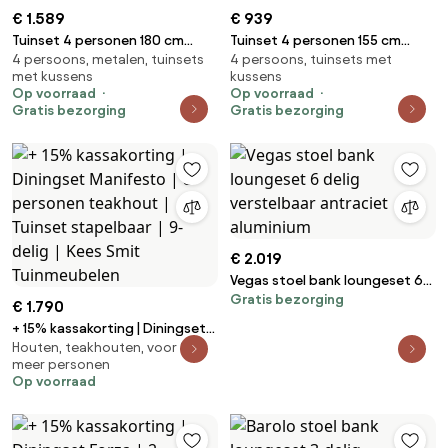
€ 1.589
€ 939
Tuinset 4 personen 180 cm
Tuinset 4 personen 155 cm
4 persoons, metalen, tuinsets
4 persoons, tuinsets met
Aluminium Grijs Lifestyle
Aluminium Grijs Lifestyle
met kussens
kussens
Garden Furniture
Garden Furniture Lecce/Young
Op voorraad
Op voorraad
Vivaro/Cardiff
Gratis bezorging
Gratis bezorging
€ 2.019
Vegas stoel bank loungeset 6
Gratis bezorging
delig verstelbaar antraciet
€ 1.790
aluminium
+ 15% kassakorting | Diningset
Houten, teakhouten, voor 8 of
Manifesto | 8 personen
meer personen
teakhout | Tuinset stapelbaar |
Op voorraad
9-delig | Kees Smit
Tuinmeubelen