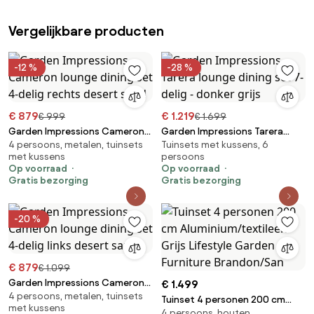
Vergelijkbare producten
-12 %
-28 %
€ 879
€ 1.219
€ 999
€ 1.699
Garden Impressions Cameron
Garden Impressions Tarera
4 persoons, metalen, tuinsets
Tuinsets met kussens, 6
lounge dining set 4-delig
lounge dining set 7-delig -
met kussens
persoons
rechts desert sand
donker grijs
Op voorraad
Op voorraad
Gratis bezorging
Gratis bezorging
-20 %
€ 879
€ 1.099
Garden Impressions Cameron
€ 1.499
4 persoons, metalen, tuinsets
lounge dining set 4-delig links
Tuinset 4 personen 200 cm
met kussens
desert sand
4 persoons, houten,
Aluminium/textileen Grijs