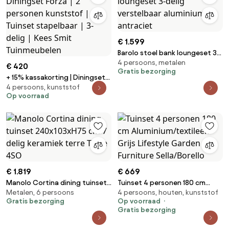
€ 1.599
Barolo stoel bank loungeset 3-
4 persoons, metalen
delig verstelbaar aluminium
€ 420
Gratis bezorging
antraciet
+ 15% kassakorting | Diningset
4 persoons, kunststof
Forza | 2 personen kunststof |
Op voorraad
Tuinset stapelbaar | 3-delig |
Kees Smit Tuinmeubelen
€ 1.819
€ 669
Manolo Cortina dining tuinset
Tuinset 4 personen 180 cm
Metalen, 6 persoons
4 persoons, houten, kunststof
240x103xH75 cm 7 delig
Aluminium/textileen Grijs
Gratis bezorging
Op voorraad
keramiek terre Taste 4SO
Lifestyle Garden Furniture
Gratis bezorging
Sella/Borello