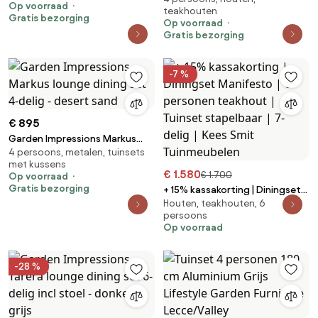
Op voorraad
teakhouten
Lifestyle Garden Furniture
Gratis bezorging
Op voorraad
Brandon/San
Gratis bezorging
-7 %
€ 895
Garden Impressions Markus
4 persoons, metalen, tuinsets
lounge dining set 4-delig -
met kussens
desert sand
€ 1.580
€ 1.700
Op voorraad
Gratis bezorging
+ 15% kassakorting | Diningset
Houten, teakhouten, 6
Manifesto | 6 personen
persoons
teakhout | Tuinset stapelbaar |
Op voorraad
7-delig | Kees Smit
Tuinmeubelen
-28 %