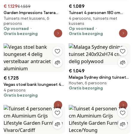
€ 1.129
€ 1.089
€ 1.559
Garden Impressions Tarera
Tuinset 4 personen 180 cm
Tuinsets met kussens, 6
4 persoons, tuinsets met
lounge dining set 6-delig incl
Aluminium Grijs Lifestyle
persoons
kussens
stoel - donker grijs
Garden Furniture Lecce/Valley
Op voorraad
Op voorraad
Gratis bezorging
Gratis bezorging
€ 1.049
Malaga Sydney dining tuinset
€ 1.725
Houten, 6 persoons
240x92xH74 cm 7 delig
Vegas stoel bank loungeset 4
Gratis bezorging
polywood
4 persoons
delig verstelbaar antraciet
Gratis bezorging
aluminium