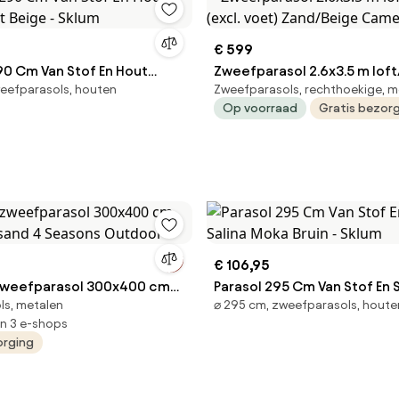
€ 599
90 Cm Van Stof En Hout
Zweefparasol 2.6x3.5 m loft/sand (excl.
eefparasols, houten
Zweefparasols, rechthoekige, m
kt Beige - Sklum
voet) Zand/Beige Camello 
Op voorraad
Gratis bezor
€ 106,95
zweefparasol 300x400 cm
Parasol 295 Cm Van Stof En S
ls, metalen
⌀ 295 cm, zweefparasols, houte
e sand 4 Seasons Outdoor
Moka Bruin - Sklum
in 3 e-shops
orging