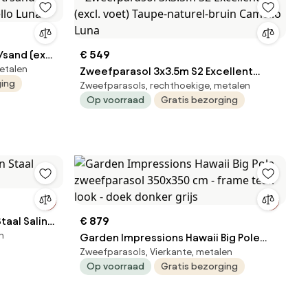
€ 549
etalen
Luna
Zweefparasol 3x3.5m S2 Excellent
ging
Zweefparasols, rechthoekige, metalen
(excl. voet) Taupe-naturel-bruin
Op voorraad
Gratis bezorging
Camello Luna
taal Salina
€ 879
n
Garden Impressions Hawaii Big Pole
Zweefparasols, Vierkante, metalen
zweefparasol 350x350 cm - frame
Op voorraad
Gratis bezorging
teak look - doek donker grijs