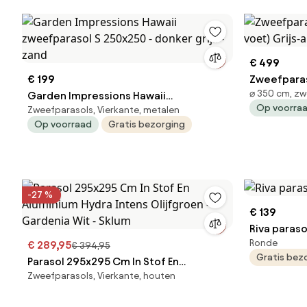
€ 499
€ 199
Zweefparasol 3.5m S2 Excellen
⌀ 350 cm, zw
Garden Impressions Hawaii
voet) Grij
Op voorra
Zweefparasols, Vierkante, metalen
zweefparasol S 250x250 - donker grijs
Op voorraad
Gratis bezorging
- zand
-27 %
€ 139
Riva paras
Ronde
€ 289,95
€ 394,95
Gratis bez
Parasol 295x295 Cm In Stof En
Zweefparasols, Vierkante, houten
Aluminium Hydra Intens Olijfgroen -
Gardenia Wit - Sklum