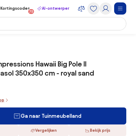
Kortingscodes
AI-ontwerper
75
pressions Hawaii Big Pole II
sol 350x350 cm - royal sand
oop
Ga naar Tuinmeubelland
Vergelijken
Bekijk prijs