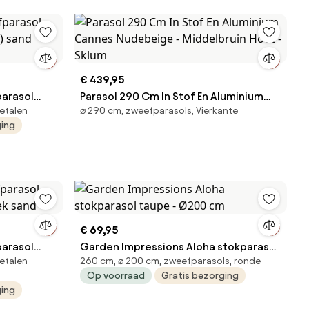
€ 439,95
parasol
Parasol 290 Cm In Stof En Aluminium
etalen
⌀ 290 cm, zweefparasols, Vierkante
t) sand
Cannes Nudebeige - Middelbruin Hout
ging
- Sklum
€ 69,95
arasol
Garden Impressions Aloha stokparasol
etalen
260 cm, ⌀ 200 cm, zweefparasols, ronde
doek sand
taupe - Ø200 cm
Op voorraad
Gratis bezorging
ging