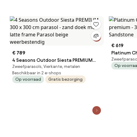
€ 619
€ 789
Platinum C
Zweefparaso
4 Seasons Outdoor Siesta PREMIUM
premium - 
Op voorra
Zweefparasols, Vierkante, metalen
300 x 300 cm parasol - zand doek met
Sandstone
Beschikbaar in 2 e-shops
latte frame Parasol beige
Op voorraad
Gratis bezorging
weerbestendig