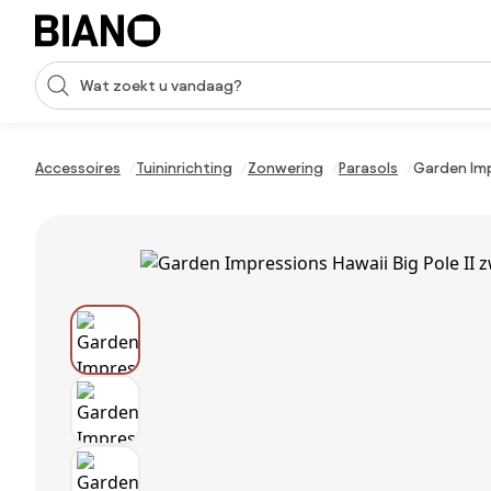
Navigatie overslaan, naar inhoud springen
Zoekopdracht invoeren
Inhoud overslaan, naar voettekst springen
Accessoires
Tuininrichting
Zonwering
Parasols
Garden Imp