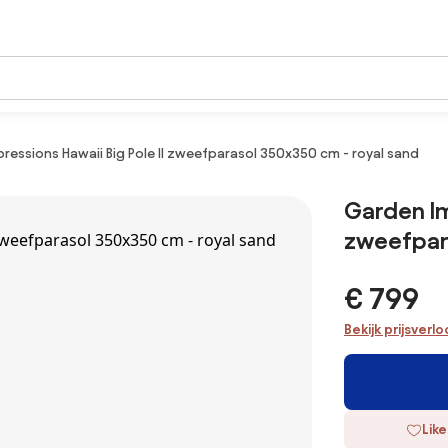
ressions Hawaii Big Pole II zweefparasol 350x350 cm - royal sand
Garden Im
zweefpara
€ 799
Bekijk prijsverl
Like