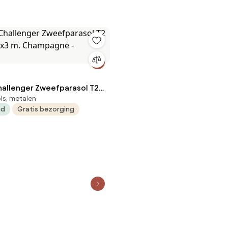
hallenger Zweefparasol T2
ls, metalen
3x3 m. Champagne -
ad
Gratis bezorging