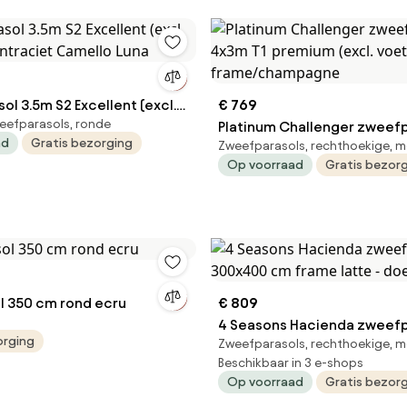
t (excl.
€ 769
eefparasols, ronde
s-antraciet Camello Luna
Platinum Challenger zweef
ad
Gratis bezorging
Zweefparasols, rechthoekige, m
4x3m T1 premium (excl. voe
Op voorraad
Gratis bezor
frame/champagne
ol 350 cm rond ecru
€ 809
4 Seasons Hacienda zweefp
orging
Zweefparasols, rechthoekige, m
300x400 cm frame latte - 
Beschikbaar in 3 e-shops
Op voorraad
Gratis bezor