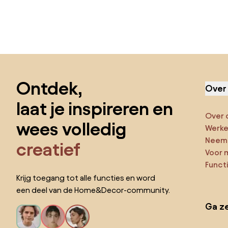
Sla de voettekst over, ga naar het begin van de pagina
Ontdek,
Over
laat je inspireren en
Over 
wees volledig
Werken
Neem 
creatief
Voor 
Funct
Krijg toegang tot alle functies en word
een deel van de Home&Decor-community.
Ga ze