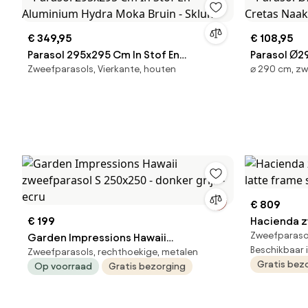
€ 349,95
€ 108,95
Parasol 295x295 Cm In Stof En
Parasol Ø2
Zweefparasols, Vierkante, houten
⌀ 290 cm, zw
Aluminium Hydra Moka Bruin - Sklum
Cretas Naa
€ 809
€ 199
Hacienda 
Zweefparaso
Garden Impressions Hawaii
latte fram
Beschikbaar 
Zweefparasols, rechthoekige, metalen
zweefparasol S 250x250 - donker grijs
Gratis bez
Op voorraad
Gratis bezorging
- ecru