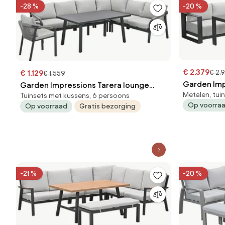
-28 %
-20 %
€ 2.379
€ 2.
€ 1.129
€ 1.559
Garden Imp
Garden Impressions Tarera lounge
Metalen, tui
dining set 
Tuinsets met kussens, 6 persoons
dining set 6-delig incl stoel - donker
Op voorra
Op voorraad
Gratis bezorging
grijs
-21 %
-20 %