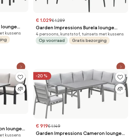
€ 1.029
€ 1.289
 lounge
Garden Impressions Burela lounge
met kussens
sand
4 persoons, kunststof, tuinsets met kussens
dining set 5-delig links - taupe
ging
Op voorraad
Gratis bezorging
-20 %
€ 919
€ 1.149
on lounge
Garden Impressions Cameron lounge
met kussens
ert sand