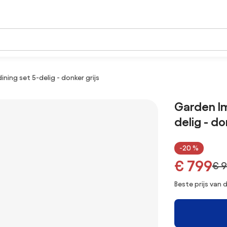
ning set 5-delig - donker grijs
Garden Im
delig - do
-20 %
€ 799
€ 
Beste prijs van