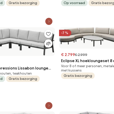
ad
Gratis bezorging
Op voorraad
Gratis bezor
-7 %
€ 2.799
€ 2.999
Eclipse XL hoekloungeset 8 
Voor 8 of meer personen, metale
aluminium rope
ressions Lissabon lounge
met kussens
houten, teakhouten
R 4-delig - valley sand
Gratis bezorging
ad
Gratis bezorging