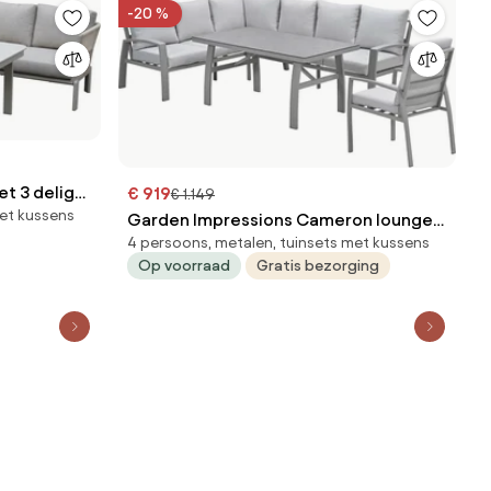
-20 %
t 3 delig
€ 919
€ 1.149
met kussens
Garden Impressions Cameron lounge
4 persoons, metalen, tuinsets met kussens
dining set 4-delig links incl stoel -
Op voorraad
Gratis bezorging
taupe