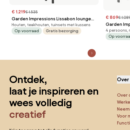
€ 1.219
€ 1.535
€ 869
€ 1.08
Garden Impressions Lissabon lounge
Garden Im
Houten, teakhouten, tuinsets met kussens
dining set 6-delig R - valley sand
4 persoons, 
Op voorraad
Gratis bezorging
dining set 4
Op voorra
Sla de voettekst over, ga naar het begin van de pagina
Ontdek,
Over
laat je inspireren en
Over 
wees volledig
Werken
Neem 
creatief
Voor 
Funct