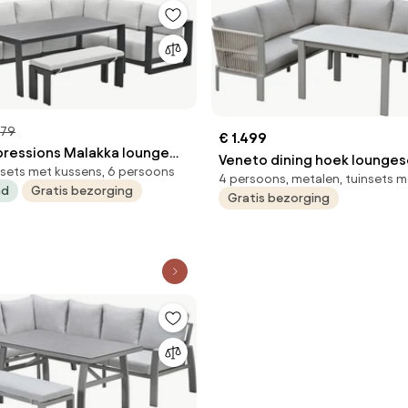
979
€ 1.499
ressions Malakka lounge
Veneto dining hoek loungese
nsets met kussens, 6 persoons
6-delig - valley sand
4 persoons, metalen, tuinsets 
aluminium latte zand rope
ad
Gratis bezorging
Gratis bezorging