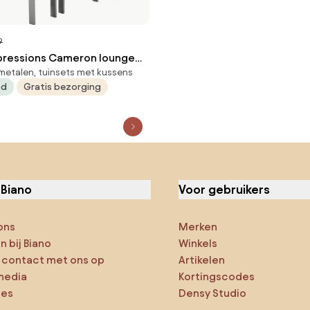
9
pressions Cameron lounge
metalen, tuinsets met kussens
-delig links - valley sand
ad
Gratis bezorging
 Biano
Voor gebruikers
ons
Merken
 bij Biano
Winkels
contact met ons op
Artikelen
media
Kortingscodes
ies
Densy Studio