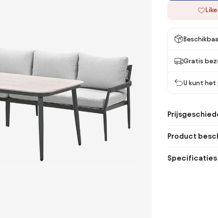
Like
Beschikbaa
Gratis bez
U kunt het
Prijsgeschied
Product besch
Specificaties