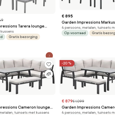
€ 895
549
Garden Impressions Markus
ressions Tarera lounge
4 persoons, metalen, tuinsets 
dining set 4-delig - desert 
 kussens
6-delig - taupe
Op voorraad
Gratis bezor
ad
Gratis bezorging
-20 %
€ 879
€ 1.099
pressions Cameron lounge
Garden Impressions Camer
metalen, tuinsets met kussens
4 persoons, metalen, tuinsets 
4-delig rechts desert sand
dining set 4-delig links des