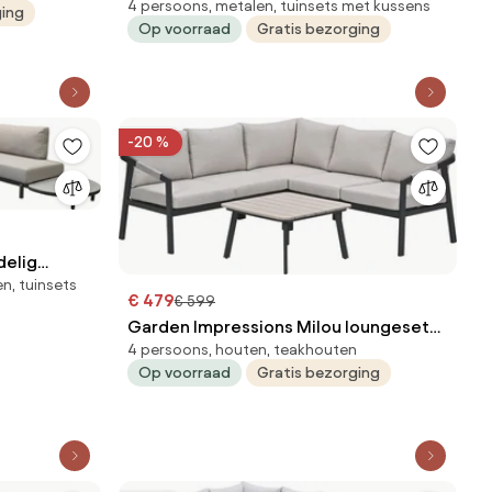
4 persoons, metalen, tuinsets met kussens
dining set 4-delig rechts incl stoel -
ging
Op voorraad
Gratis bezorging
taupe
-20 %
delig
n, tuinsets
€ 479
€ 599
Garden Impressions Milou loungeset
4 persoons, houten, teakhouten
hoek 4-delig - donker grijs
Op voorraad
Gratis bezorging