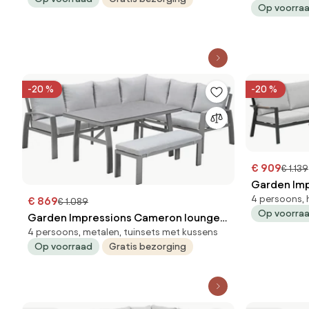
Op voorra
-20 %
-20 %
€ 909
€ 1.139
Garden Imp
4 persoons, 
€ 869
dining set 
€ 1.089
Op voorra
Garden Impressions Cameron lounge
4 persoons, metalen, tuinsets met kussens
dining set 4-delig rechts - valley sand
Op voorraad
Gratis bezorging