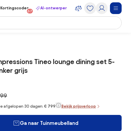
Kortingscodes
AI-ontwerper
67
pressions Tineo lounge dining set 5-
nker grijs
999
 de afgelopen 30 dagen:
€ 799
Bekijk prijsverloop
Ga naar Tuinmeubelland