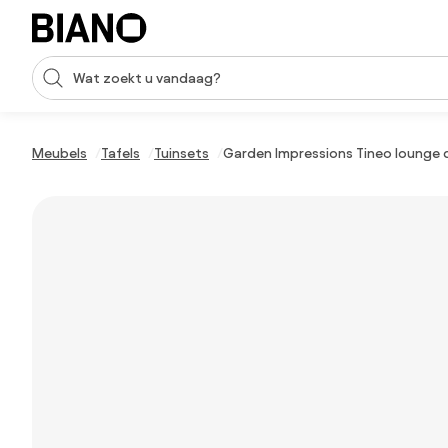
Navigatie overslaan, naar inhoud springen
Zoekopdracht invoeren
Inhoud overslaan, naar voettekst springen
Meubels
Tafels
Tuinsets
Garden Impressions Tineo lounge di