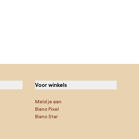
Voor winkels
Meld je aan
Biano Pixel
Biano Star