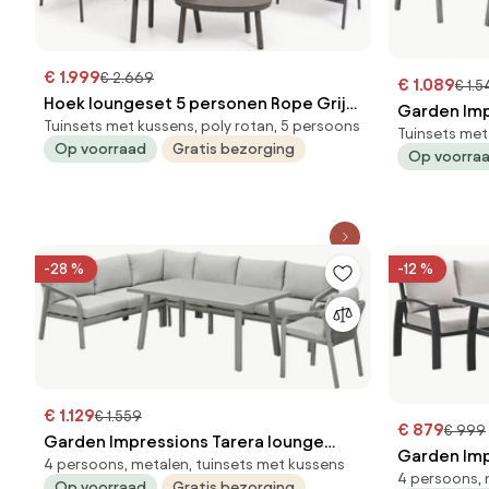
€ 1.999
€ 2.669
€ 1.089
€ 1.
Hoek loungeset 5 personen Rope Grijs
Garden Imp
Tuinsets met kussens, poly rotan, 5 persoons
4 Seasons Outdoor Florence/Livo
Tuinsets met
dining set 
Op voorraad
Gratis bezorging
Op voorra
-28 %
-12 %
€ 1.129
€ 1.559
€ 879
€ 999
Garden Impressions Tarera lounge
Garden Im
4 persoons, metalen, tuinsets met kussens
dining set R 6-delig incl stoel - taupe
4 persoons, 
dining set 
Op voorraad
Gratis bezorging