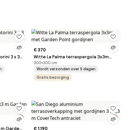
€ 370
rini 3 x 3
Witte La Palma terraspergola 3x3m
300×300 cm
met Garden Point gordijnen
n
Wordt verzonden over 5 dagen
Gratis bezorging
3 m Garden
€ 1.190