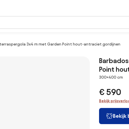
terraspergola 3x4 m met Garden Point hout-antraciet gordijnen
Barbados
Point hou
Afmetingen
300×400 cm
€ 590
Bekijk prijsverl
Bekijk