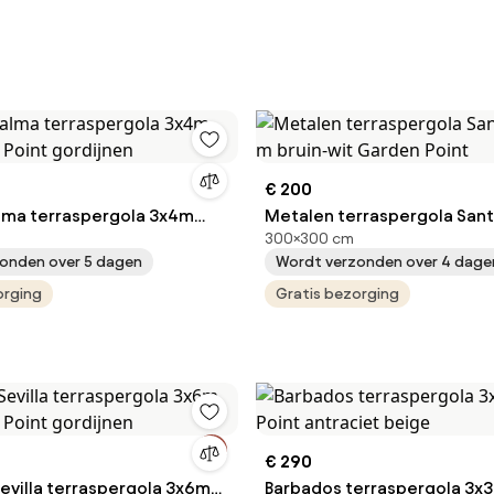
€ 200
alma terraspergola 3x4m
Metalen terraspergola Santo
300×300 cm
 Point gordijnen
m bruin-wit Garden Point
onden over 5 dagen
Wordt verzonden over 4 dage
orging
Gratis bezorging
€ 290
Sevilla terraspergola 3x6m
Barbados terraspergola 3x