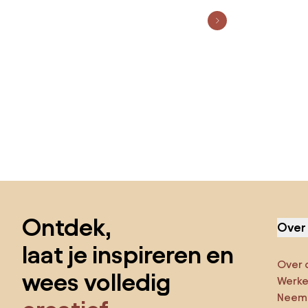
Sla de voettekst over, ga naar het begin van de pagina
Ontdek,
Over
laat je inspireren en
Over 
wees volledig
Werken
Neem 