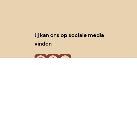
Jij kan ons op sociale media
vinden
Cookies
Privacy policy
Gebruiksvoorwaarden
© 2026 Biano B.V.