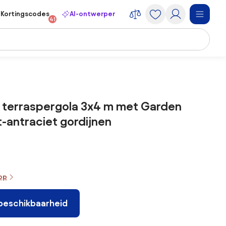
Kortingscodes
AI-ontwerper
41
 terraspergola 3x4 m met Garden
t-antraciet gordijnen
oop
 beschikbaarheid