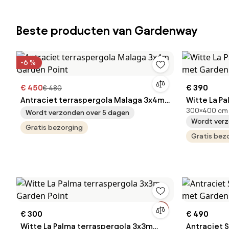
Beste producten van Gardenway
-6 %
€ 450
€ 390
€ 480
Antraciet terraspergola Malaga 3x4m
Witte La P
300×400 cm
Garden Point
met Garden
Wordt verzonden over 5 dagen
Wordt verz
Gratis bezorging
Gratis bez
€ 300
€ 490
Witte La Palma terraspergola 3x3m
Antraciet 