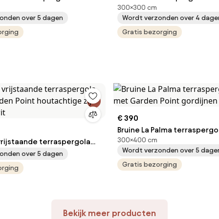
300×300 cm
 Point gordijnen
Point antraciet beige
onden over 5 dagen
Wordt verzonden over 4 dage
orging
Gratis bezorging
€ 390
Bruine La Palma terrasperg
300×400 cm
vrijstaande terraspergola
met Garden Point gordijnen
Wordt verzonden over 5 dage
den Point houtachtige zij-
onden over 5 dagen
wit
Gratis bezorging
orging
Bekijk meer producten