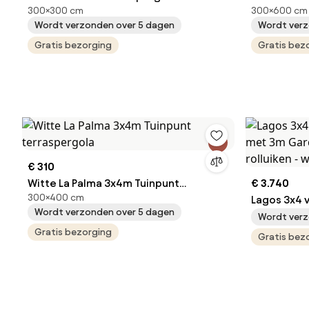
300×300 cm
300×600 cm
Garden Point
met Garden
Wordt verzonden over 5 dagen
Wordt verz
Gratis bezorging
Gratis bez
€ 310
Witte La Palma 3x4m Tuinpunt
€ 3.740
300×400 cm
terraspergola
Lagos 3x4 
Wordt verzonden over 5 dagen
met 3m Gar
Wordt verz
Gratis bezorging
rolluiken - 
Gratis bez