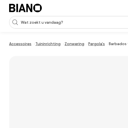
Navigatie overslaan, naar inhoud springen
Zoekopdracht invoeren
Inhoud overslaan, naar voettekst springen
Accessoires
Tuininrichting
Zonwering
Pergola's
Barbados 