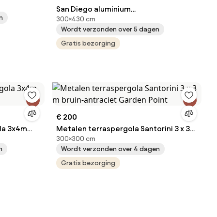
San Diego aluminium
n
300×430 cm
terrasoverkapping met gordijnen 3 x
Wordt verzonden over 5 dagen
4,3 m CoverTech antraciet
Gratis bezorging
€ 200
ola 3x4m
Metalen terraspergola Santorini 3 x 3
300×300 cm
m bruin-antraciet Garden Point
n
Wordt verzonden over 4 dagen
Gratis bezorging