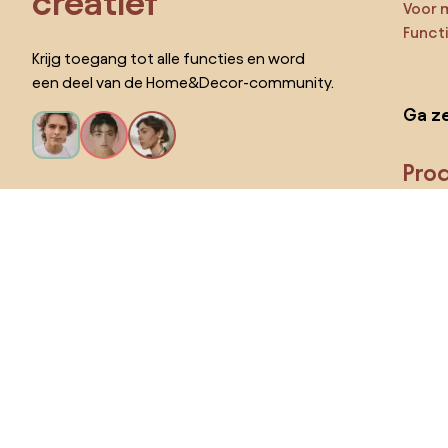
creatief
Voor 
Funct
Krijg toegang tot alle functies en word
een deel van de Home&Decor-community.
Ga ze
Pro
Ik wil alle functies!
Kies land