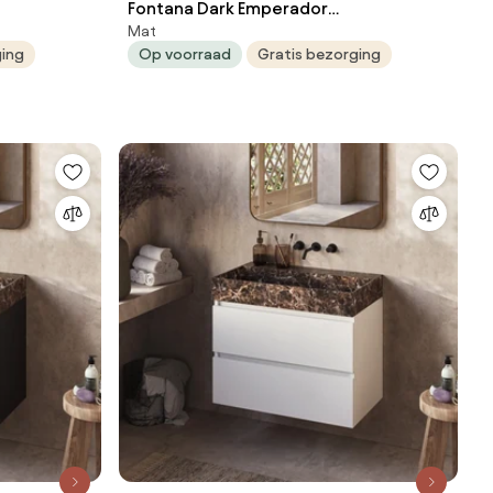
Fontana Dark Emperador
Mat
en 120cm
badkamermeubel mat wit 100cm
ging
Op voorraad
Gratis bezorging
zonder kraangat