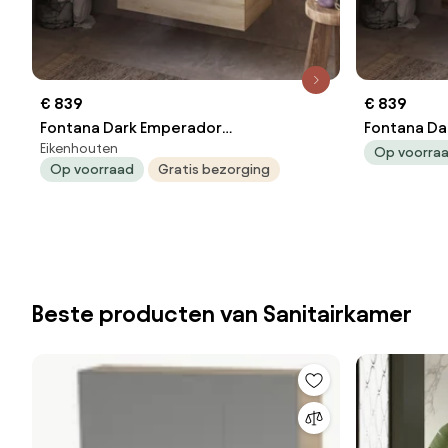
€ 839
€ 839
Fontana Dark Emperador
Fontana Da
Eikenhouten
badkamermeubel beach eiken 80cm
badkamerm
Op voorra
Op voorraad
Gratis bezorging
zonder kraangat
kraangat
Beste producten van Sanitairkamer