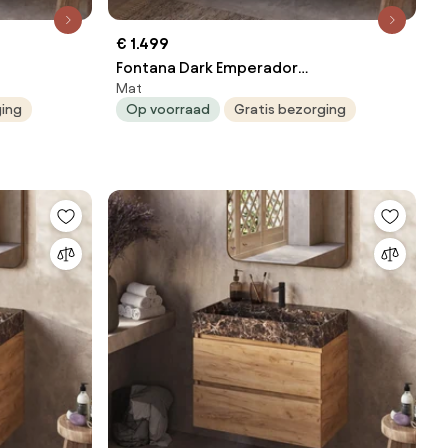
€ 1.499
Fontana Dark Emperador
Mat
t 100cm
badkamermeubel zwart mat 120cm
ging
Op voorraad
Gratis bezorging
zonder kraangat