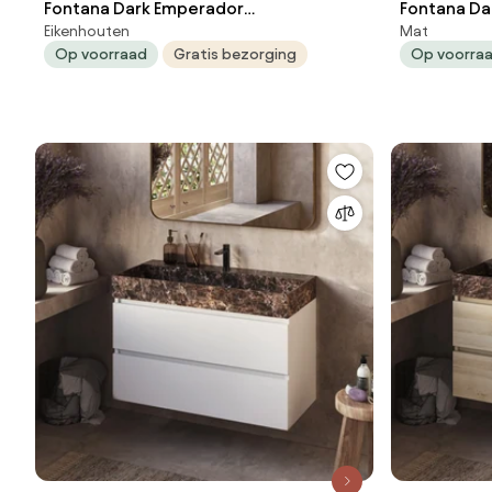
Fontana Dark Emperador
Fontana Da
Eikenhouten
Mat
badkamermeubel beach eiken 120cm
badkamerm
Op voorraad
Gratis bezorging
Op voorra
zonder kraangat
kraangate