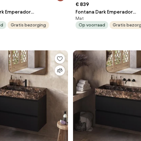
€ 839
rk Emperador
Fontana Dark Emperador
Mat
eubel beach eiken 120cm
badkamermeubel zwart ma
ad
Gratis bezorging
Op voorraad
Gratis bezor
ngaten
zonder kraangat