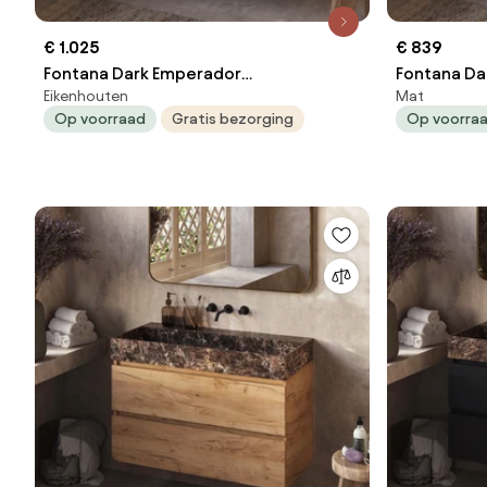
€ 1.025
€ 839
Fontana Dark Emperador
Fontana Da
Eikenhouten
Mat
badkamermeubel beach eiken 100cm
badkamerm
Op voorraad
Gratis bezorging
Op voorra
zonder kraangat
kraangat