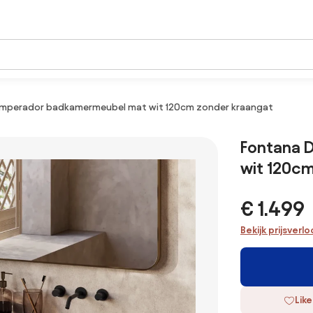
Emperador badkamermeubel mat wit 120cm zonder kraangat
Fontana 
wit 120c
€ 1.499
Bekijk prijsverl
Like