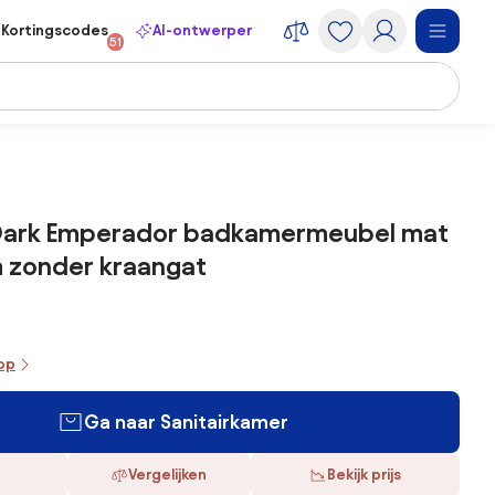
Kortingscodes
AI-ontwerper
51
Dark Emperador badkamermeubel mat
m zonder kraangat
oop
Ga naar Sanitairkamer
Vergelijken
Bekijk prijs