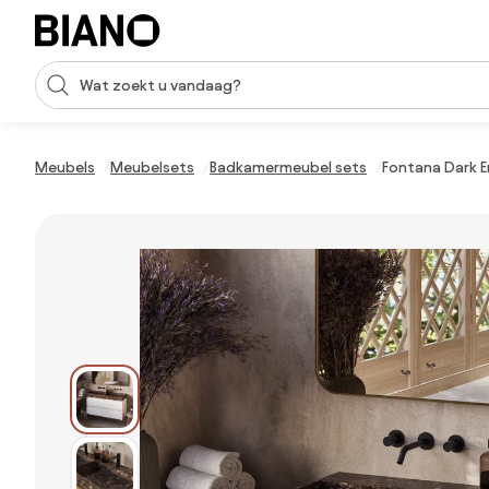
Navigatie overslaan, naar inhoud springen
Zoekopdracht invoeren
Inhoud overslaan, naar voettekst springen
Meubels
Meubelsets
Badkamermeubel sets
Fontana Dark 