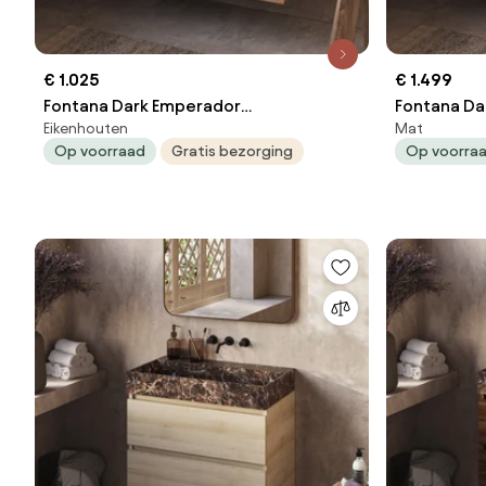
€ 1.025
€ 1.499
Fontana Dark Emperador
Fontana Da
Eikenhouten
Mat
badkamermeubel warm eiken 100cm
badkamerm
Op voorraad
Gratis bezorging
Op voorra
zonder kraangat
met 2 kraa