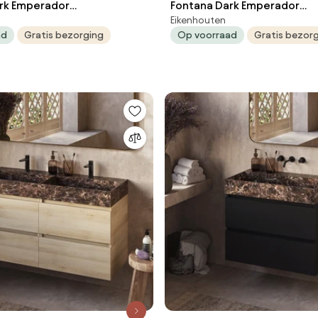
rk Emperador
Fontana Dark Emperador
Eikenhouten
eubel mat wit 120cm met 2
badkamermeubel warm eik
ad
Gratis bezorging
Op voorraad
Gratis bezor
n
zonder kraangat