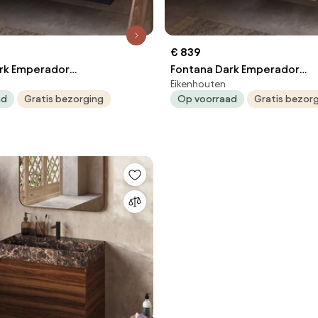
€ 839
rk Emperador
Fontana Dark Emperador
Eikenhouten
eubel zwart mat 120cm
badkamermeubel warm eik
ad
Gratis bezorging
Op voorraad
Gratis bezor
ngaten
zonder kraangat