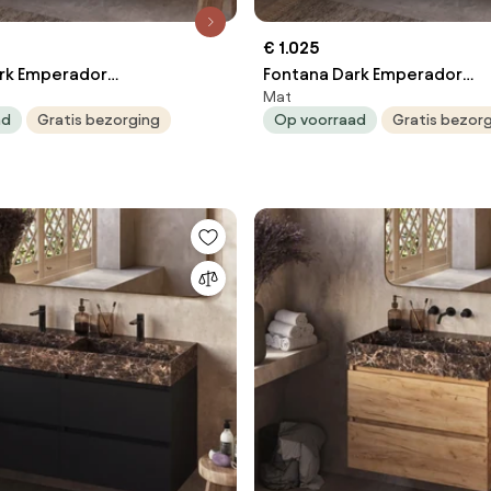
€ 1.025
rk Emperador
Fontana Dark Emperador
Mat
eubel zwart mat 80cm met
badkamermeubel zwart ma
ad
Gratis bezorging
Op voorraad
Gratis bezor
zonder kraangat