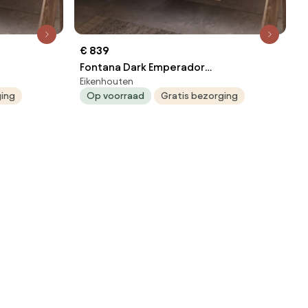
€ 839
Fontana Dark Emperador
Eikenhouten
en 80cm
badkamermeubel warm eiken 80cm
ging
Op voorraad
Gratis bezorging
met kraangat