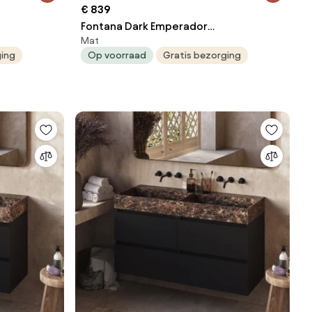
€ 839
Fontana Dark Emperador
Mat
t 80cm
badkamermeubel mat wit 80cm
ging
Op voorraad
Gratis bezorging
zonder kraangat