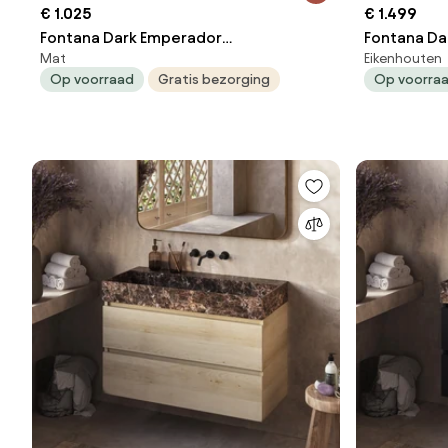
€ 1.025
€ 1.499
Fontana Dark Emperador
Fontana Da
Mat
Eikenhouten
badkamermeubel mat wit 100cm met
badkamerm
Op voorraad
Gratis bezorging
Op voorra
kraangat
met 2 kraa