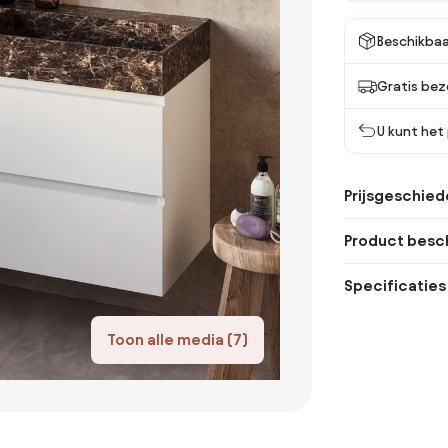
Beschikbaa
Gratis bez
U kunt het
Prijsgeschied
Product besch
Specificaties
Toon alle media (7)