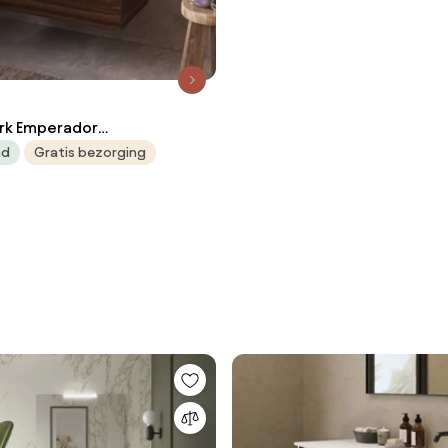
rk Emperador
eubel walnoot 80cm met
ad
Gratis bezorging